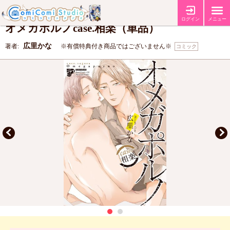
【コミコミ特典4Pリーフレット】
特典
ログイン
メニュー
オメガポルノcase.相楽（単品）
広里かな
著者:
※有償特典付き商品ではございません※
コミック