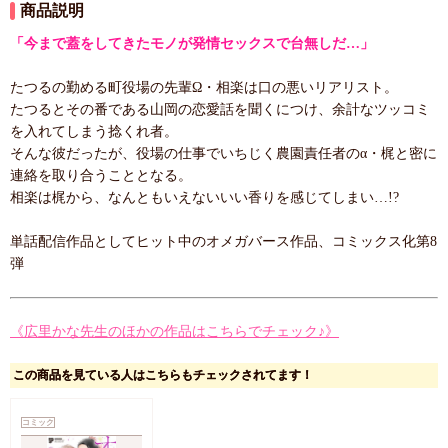
商品説明
「今まで蓋をしてきたモノが発情セックスで台無しだ…」
たつるの勤める町役場の先輩Ω・相楽は口の悪いリアリスト。
たつるとその番である山岡の恋愛話を聞くにつけ、余計なツッコミ
を入れてしまう捻くれ者。
そんな彼だったが、役場の仕事でいちじく農園責任者のα・梶と密に
連絡を取り合うこととなる。
相楽は梶から、なんともいえないいい香りを感じてしまい…!?
単話配信作品としてヒット中のオメガバース作品、コミックス化第8
弾
《広里かな先生のほかの作品はこちらでチェック♪》
この商品を見ている人はこちらもチェックされてます！
コミック