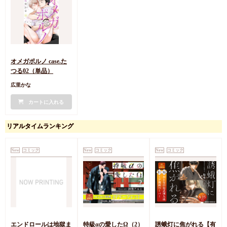
オメガポルノ case.た
つる02（単品）
広里かな
カートに入れる
リアルタイムランキング
New
コミック
New
コミック
New
コミック
エンドロールは地獄ま
特級αの愛したΩ（2）
誘蛾灯に焦がれる【有