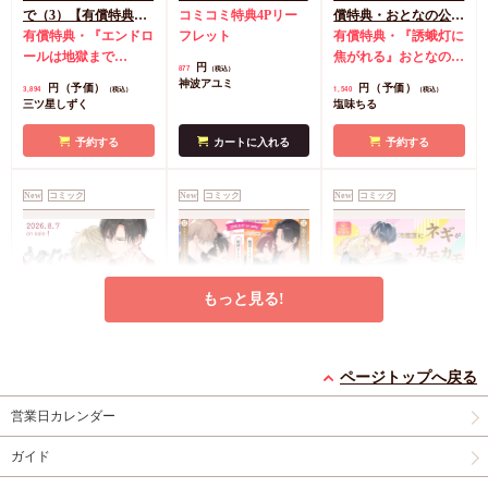
で（3）【有償特典・
コミコミ特典4Pリー
償特典・おとなの公式
小冊子＋箔押しA5ア
有償特典・『エンドロ
フレット
同人誌】
有償特典・『誘蛾灯に
クリルボード】
ールは地獄まで
焦がれる』おとなの公
円
877
（税込）
（3）』小冊子
有償特
式同人誌
コミコミ特
神波アユミ
円（予価）
円（予価）
3,894
1,540
（税込）
（税込）
典・『エンドロールは
典漫画ペーパー
三ツ星しずく
塩味ちる
地獄まで（3）』箔押
しA5アクリルボード
予約する
カートに入れる
予約する
コミコミ特典8P小冊
子
コミコミ特典雑誌
New
コミック
New
コミック
New
コミック
風A5イラストカード
もっと見る!
うなじに恋の痕【有償
【2冊セット商品】
冷蔵庫にネギがあった
特典・小冊子】
『臆病くらげと恋知ら
カモカモ【有償特典・
ページトップへ戻る
有償特典・『うなじに
ず【有償】+柴崎さん
2冊セット購入特典・
小冊子】【予約キャン
有償特典・『冷蔵庫に
営業日カレンダー
恋の痕』12P小冊子
のケモノみち【有
コミコミ特典8P小冊
ペーン対象外・7/24か
ネギがあったカモカ
償】』【8/17締切！予
子＆ミニクリアカード
ら受付開始】
モ』12P小冊子
店舗共
円
円（予価）
円
1,295
3,559
1,259
（税込）
（税込）
（税込）
ガイド
約キャンペーン(抽■
2枚
有償特典・『臆病
通特典カラーペーパー
永乃あづみ
N丸
三島ピタリ
選)】
くらげと恋知らず』お