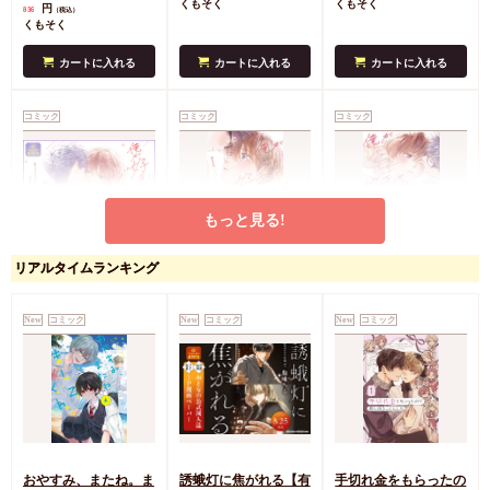
くもそく
くもそく
円
836
（税込）
くもそく
カートに入れる
カートに入れる
カートに入れる
コミック
コミック
コミック
もっと見る!
リアルタイムランキング
俺が好きって言ったら
俺が好きって言ったら
俺が好きって言ったら
どうする？（3）
どうする？（1）
どうする？（2）
コミコミ特典4Pリー
【「ハニーミルク10周
コミコミ特典ペーパー
【「ハニーミルク10周
コミコミ特典ペーパー
New
コミック
New
コミック
New
コミック
フレット
年記念フェア」・対象
ハニーミルク10周年記
年記念フェア」・対象
ハニーミルク10周年記
商品】
念フェア ～Sweet &
商品】
念フェア ～Sweet &
円
836
（税込）
Heart-Melting Love～
Heart-Melting Love～
くもそく
円
円
825
825
（税込）
（税込）
くもそく
くもそく
特典を選ぶ
特典を選ぶ
カートに入れる
おやすみ、またね。ま
誘蛾灯に焦がれる【有
手切れ金をもらったの