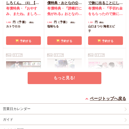
しろくん。（4）【有
償特典・おとなの公式
で旅に出ることにした
償特典・おとなの公式
有償特典・『おやす
同人誌】
有償特典・『誘蛾灯に
（1）【有償特典・漫
有償特典・『手切れ金
同人誌】【8/7締切！
み、またね。ましろく
焦がれる』おとなの公
画＆SS小冊子】
をもらったので旅に出
予約キャンペーン(抽■
ん。（4）』おとなの
式同人誌
コミコミ特
ることにした（1）』
円（予価）
円（予価）
円
1,420
1,540
1,331
（税込）
（税込）
（税込）
選)】
公式同人誌
コミコミ
典漫画ペーパー
漫画＆SS12P小冊子
コ
カトウロカ
塩味ちる
山口まつり/海老エビ
特典4Pリーフレット
ミコミ特典漫画＆SS
子
店舗共通特典ペーパー
リーフレット
初版限定カメラロール
予約する
予約する
予約する
風ステッカーランダム
1枚（全2種）
New
コミック
New
コミック
New
コミック
もっと見る!
特級αの愛したΩ（2）
久我慶一と高嶺の夫
セブンティーンシロッ
ページトップへ戻る
コミコミ特典4Pリー
【有償特典・小冊子】
プス（2）【有償特
フレット
有償特典・『久我慶一
典・ダイカットアクリ
有償特典・『セブンテ
営業日カレンダー
と高嶺の夫』12P小冊
ルスタンド】
ィーンシロップス
円
877
（税込）
子
コミコミ特典4Pリ
（2）』ダイカットア
ガイド
神波アユミ
円
円（予価）
1,298
2,134
（税込）
（税込）
ーフレット
店舗共通
クリルスタンド
コミ
黒井つむじ
あらた六花