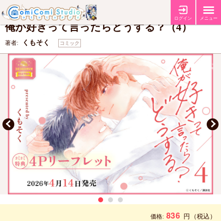
【コミコミ特典4Pリーフレット】
特典
ログイン
メニュー
俺が好きって言ったらどうする？（4）
くもそく
著者:
コミック
836
円
（税込）
価格: