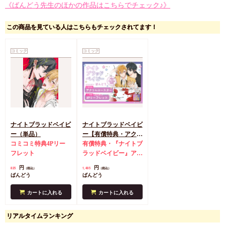
《ばんどう先生のほかの作品はこちらでチェック♪》
この商品を見ている人はこちらもチェックされてます！
コミック
コミック
ナイトブラッドベイビ
ナイトブラッドベイビ
ー（単品）
ー【有償特典・アクリ
コミコミ特典4Pリー
ルコースター】
有償特典・『ナイトブ
フレット
ラッドベイビー』アク
リルコースター
コミ
円
円
825
1,485
（税込）
（税込）
コミ特典4Pリーフレ
ばんどう
ばんどう
ット
カートに入れる
カートに入れる
リアルタイムランキング