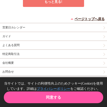
もっと見る!
特級αの愛したΩ（2）
久我慶一と高嶺の夫
セブンティーンシロッ
ページトップへ戻る
コミコミ特典4Pリー
【有償特典・小冊子】
プス（2）【有償特
フレット
有償特典・『久我慶一
典・ダイカットアクリ
有償特典・『セブンテ
営業日カレンダー
と高嶺の夫』12P小冊
ルスタンド】
ィーンシロップス
円
877
（税込）
子
コミコミ特典4Pリ
（2）』ダイカットア
ガイド
神波アユミ
円
円（予価）
1,298
2,134
（税込）
（税込）
ーフレット
店舗共通
クリルスタンド
コミ
黒井つむじ
あらた六花
よくある質問
特典ペーパー
コミ特典イラストカー
ド
店舗共通特典ペー
カートに入れる
カートに入れる
予約する
特定商取引法
パー
New
コミック
New
コミック
New
コミック
会社概要
お問合せ
同人誌の委託について
当サイトでは、サイトの利便性向上のためクッキー(Cookie)を使用
しています。詳細は
プライバシーポリシー
をご確認ください。
Copyright(C) comicomi studio. All right reserved.
【2冊セット商品】
うなじに恋の痕【有償
勘違いだよね？瀬尾く
同意する
『ブルーバードリーダ
特典・小冊子】
ん。（1）
TOP
カート
購入履歴
お気に入り
ガイド
ー（上）＋（下）』
2冊セット有償特典・
有償特典・『うなじに
コミコミ特典ミニイラ