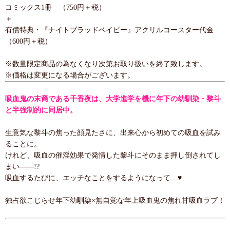
コミックス1冊 （750円＋税）
＋
有償特典・『ナイトブラッドベイビー』アクリルコースター代金
（600円＋税）
※数量限定商品の為なくなり次第お取り扱いを終了致します。
※価格は変更になる場合がございます。
吸血鬼の末裔である千香夜は、大学進学を機に年下の幼馴染・黎斗
と半強制的に同居中。
生意気な黎斗の焦った顔見たさに、出来心から初めての吸血を試み
ることに。
けれど、吸血の催淫効果で発情した黎斗にそのまま押し倒されてし
まい――!?
吸血するたびに、エッチなことをするようになって…♥
独占欲こじらせ年下幼馴染×無自覚な年上吸血鬼の焦れ甘吸血ラブ！