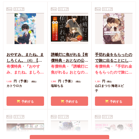
New
コミック
New
コミック
New
コミック
おやすみ、またね。ま
誘蛾灯に焦がれる【有
手切れ金をもらったの
しろくん。（4）【有
償特典・おとなの公式
で旅に出ることにした
償特典・おとなの公式
有償特典・『おやす
同人誌】
有償特典・『誘蛾灯に
（1）【有償特典・漫
有償特典・『手切れ金
同人誌】【8/7締切！
み、またね。ましろく
焦がれる』おとなの公
画＆SS小冊子】
をもらったので旅に出
予約キャンペーン(抽■
ん。（4）』おとなの
式同人誌
コミコミ特
ることにした（1）』
円（予価）
円（予価）
円
1,420
1,540
1,331
（税込）
（税込）
（税込）
選)】
公式同人誌
コミコミ
典漫画ペーパー
漫画＆SS12P小冊子
コ
カトウロカ
塩味ちる
山口まつり/海老エビ
特典4Pリーフレット
ミコミ特典漫画＆SS
子
店舗共通特典ペーパー
リーフレット
初版限定カメラロール
予約する
予約する
予約する
風ステッカーランダム
1枚（全2種）
New
コミック
New
コミック
New
コミック