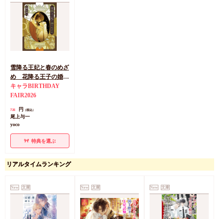
雪降る王妃と春のめざ
め 花降る王子の婚礼
（2）
キャラBIRTHDAY
FAIR2026
円
726
（税込）
尾上与一
yoco
特典を選ぶ
リアルタイムランキング
New
文庫
New
文庫
New
文庫