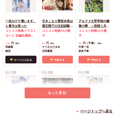
一生かけて償います、
引きこもり悪役令息は
アルファ士官学校の極
と貴方は笑った
国王陛下の王妃試験か
東の華 ～恋煩う月下
コミコミ特典イラスト
ら逃れたい
コミコミ特典SS小冊
美人～（単品）
コミコミ特典SS小冊
カード
店舗共通特典
子
子
ペーパー
円
円
円（予価）
1,540
814
990
（税込）
（税込）
（税込）
宮緒葵
ナツ之えだまめ
中原一也
緒花
石田惠美
奈良千春
カートに入れる
予約する
予約する
New
文庫
New
文庫
New
文庫
もっと見る!
暴君アルファはお人好
人工知能は不遇な恋の
転生したらギルマスだ
ページトップへ戻る