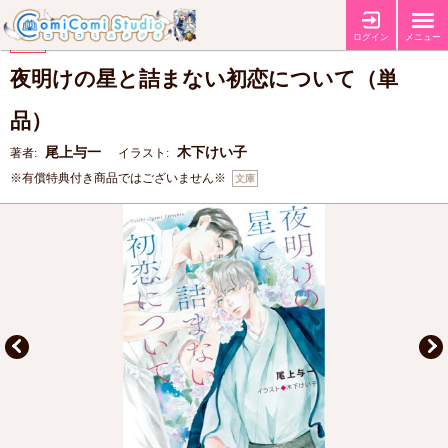
【コミコミ特典書き下ろしSS小冊子】
特典
ログイン
メニュー
【キャラBIRTHDAY FAIR2026】
フェア
夜明けの星と詰まない初恋について（単
品）
尾上与一
木下けい子
著者:
イラスト:
※有償特典付き商品ではございません※
文庫