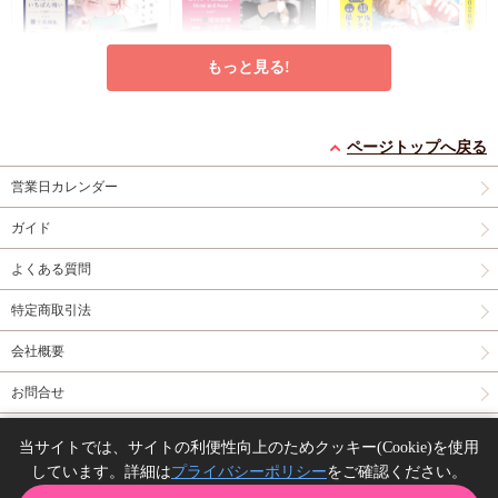
もっと見る!
ドラマCD 夜明けがい
ドラマCD ロスタイム
ドラマCD アオハルは
ちばん暗い
に餞を
愛し愛され【有償特
ページトップへ戻る
メーカー初回特典プチ
completeBOX【有償特
早期予約特典フォトグ
典・百瀬あん先生描き
コミコミ特典百瀬あん
営業日カレンダー
コミックス
スクエア
典・小冊子】【2026年
レイクリアカード
無
下ろしアクリルスタン
先生描き下ろし小冊子
フォト風カード
9月18日まで！早期予
償特典チェキ風ミニイ
ド】
有償特典・百瀬あん先
円
円
円
3,520
8,580
7,810
（税込）
（税込）
（税込）
ガイド
約キャンペーン実施】
ラストカード
有償特
生描き下ろしアクリル
山田ノノノ
ココミ
百瀬あん
典・小冊子
スタンド
よくある質問
カートに入れる
予約する
予約する
特定商取引法
CD
New
CD
CD
会社概要
お問合せ
同人誌の委託について
当サイトでは、サイトの利便性向上のためクッキー(Cookie)を使用
しています。詳細は
プライバシーポリシー
をご確認ください。
Copyright(C) comicomi studio. All right reserved.
ドラマCD 恋も過ぎれ
ドラマCD ラブ・チェ
ドラマCD アフター・