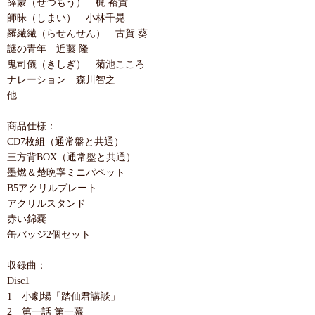
薛蒙（せつもう） 梶 裕貴
師昧（しまい） 小林千晃
羅繊繊（らせんせん） 古賀 葵
謎の青年 近藤 隆
鬼司儀（きしぎ） 菊池こころ
ナレーション 森川智之
他
商品仕様：
CD7枚組（通常盤と共通）
三方背BOX（通常盤と共通）
墨燃＆楚晩寧ミニパペット
B5アクリルプレート
アクリルスタンド
赤い錦嚢
缶バッジ2個セット
収録曲：
Disc1
1 小劇場「踏仙君講談」
2 第一話 第一幕