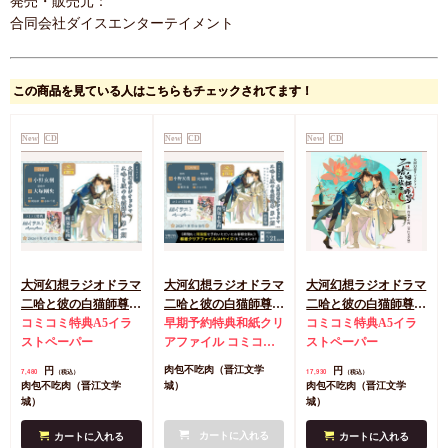
発売・販売元：
合同会社ダイスエンターテイメント
この商品を見ている人はこちらもチェックされてます！
New
CD
New
CD
New
CD
大河幻想ラジオドラマ
大河幻想ラジオドラマ
大河幻想ラジオドラマ
二哈と彼の白猫師尊
二哈と彼の白猫師尊
二哈と彼の白猫師尊
第一期ドラマCD 通常
コミコミ特典A5イラ
第一期ドラマCD 特装
早期予約特典和紙クリ
第一期ドラマCD 特装
コミコミ特典A5イラ
盤
ストペーパー
盤【2026年4月21日ま
アファイル
コミコミ
盤【早期予約特典対象
ストペーパー
で！早期予約特典締
特典A5イラストペー
外・2026年4月22日か
円
円
肉包不吃肉（晋江文学
7,480
17,930
（税込）
（税込）
切】
パー
ら受付開始】
肉包不吃肉（晋江文学
城）
肉包不吃肉（晋江文学
城）
城）
カートに入れる
カートに入れる
カートに入れる