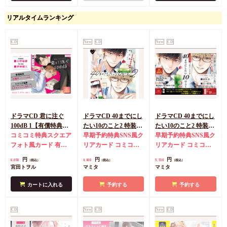
リアルタイムランキング
CD
New
CD
New
CD
ドラマCD 君に注ぐ
ドラマCD 40までにし
ドラマCD 40までにし
100dB 1【有償特典・
たい10のこと2 特装盤
たい10のこと2 特装盤
『ドラマCD 君に注ぐ
コミコミ特典スクエア
【マンガ小冊子セッ
早期予約特典SNS風ク
【マンガ小冊子セッ
早期予約特典SNS風ク
100dB 1』宮田トヲル
フォト風カード
有償
ト】（単品）【2026年
リアカード
コミコミ
ト】【有償特典・スラ
リアカード
コミコミ
先生描き下ろし小冊
特典・『ドラマCD 君
8月16日まで！早期予
特典キャストトーク音
イドアクリルキーホル
特典キャストトーク音
円
円
円
6,050
4,400
5,720
（税込）
（税込）
（税込）
子】
に注ぐ100dB 1』宮田
約キャンペーン実施】
源CD
ダー】【2026年8月16
源CD
有償特典・スラ
宮田トヲル
マミタ
マミタ
トヲル先生描き下ろし
日まで！早期予約キャ
イドアクリルキーホル
小冊子
ンペーン実施】
ダー
カートに入れる
予約する
予約する
CD
New
CD
New
CD