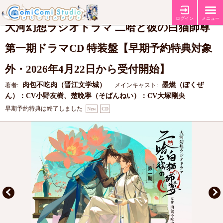
【コミコミ特典A5イラストペーパー】
特典
ログイン
メニュー
大河幻想ラジオドラマ 二哈と彼の白猫師尊
第一期ドラマCD 特装盤【早期予約特典対象
外・2026年4月22日から受付開始】
肉包不吃肉（晋江文学城）
墨燃（ぼくぜ
著者:
メインキャスト:
ん）：CV小野友樹、楚晩寧（そばんねい）：CV大塚剛央
早期予約特典は終了しました
New
CD