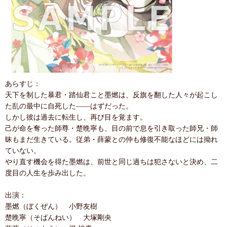
あらすじ：
天下を制した暴君・踏仙君こと墨燃は、反旗を翻した人々が起こし
た乱の最中に自死した――はずだった。
しかし彼は過去に転生し、再び目を覚ます。
己が命を奪った師尊・楚晩寧も、目の前で息を引き取った師兄・師
昧もまだ生きている。従弟・薛蒙との仲も修復不能なほどには拗れ
ていない。
やり直す機会を得た墨燃は、前世と同じ過ちは犯さないと決め、二
度目の人生を歩み出した。
出演：
墨燃（ぼくぜん） 小野友樹
楚晩寧（そばんねい） 大塚剛央