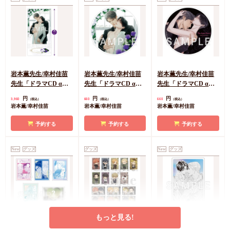
岩本薫先生/幸村佳苗
岩本薫先生/幸村佳苗
岩本薫先生/幸村佳苗
先生「ドラマCD αの
先生「ドラマCD αの
先生「ドラマCD αの
花嫁 共鳴恋情２」
花嫁 共鳴恋情２」ア
花嫁 共鳴恋情２」ア
円
円
円
3,960
660
660
（税込）
（税込）
（税込）
BIGアクリルスタンド
クリルコースター
クリルコースター
岩本薫/幸村佳苗
岩本薫/幸村佳苗
岩本薫/幸村佳苗
【A】
【B】
予約する
予約する
予約する
New
グッズ
グッズ
New
グッズ
もっと見る!
たなと先生「ブルーバ
『映画 ギヴン 海へ』
岩本薫先生/幸村佳苗