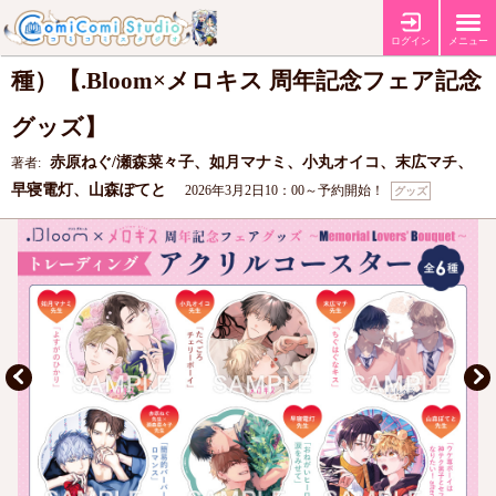
トレーディングアクリルコースター（全6
ログイン
メニュー
種）【.Bloom×メロキス 周年記念フェア記念
グッズ】
赤原ねぐ/瀬森菜々子、如月マナミ、小丸オイコ、末広マチ、
著者:
早寝電灯、山森ぽてと
2026年3月2日10：00～予約開始！
グッズ