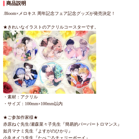
商品説明
.Bloom×メロキス 周年記念フェア記念グッズが発売決定！
★きれいなイラストのアクリルコースターです。
・素材：アクリル
・サイズ：100mm×100mm以内
★ご参加作家様★
赤原ねぐ先生/瀬森菜々子先生『簡易的パーバートロマンス』
如月マナミ先生『よすがのひかり』
小丸オイコ先生『たべごろチェリーボーイ』