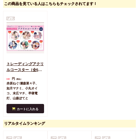
この商品を見ている人はこちらもチェックされてます！
グッズ
トレーディングアクリ
ルコースター（全6
種）【.Bloom×メロキ
円
660
（税込）
ス 周年記念フェア記
赤原ねぐ/瀬森菜々子、
念グッズ】
如月マナミ、小丸オイ
コ、末広マチ、早寝電
灯、山森ぽてと
カートに入れる
リアルタイムランキング
New
グッズ
New
グッズ
New
グッズ