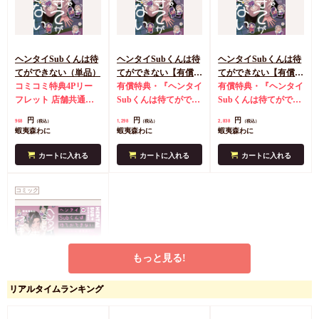
ヘンタイSubくんは待
ヘンタイSubくんは待
ヘンタイSubくんは待
てができない（単品）
てができない【有償特
てができない【有償特
コミコミ特典4Pリー
典・小冊子】
有償特典・『ヘンタイ
典・アクリルスタン
有償特典・『ヘンタイ
フレット
店舗共通特
Subくんは待てができ
ド】
Subくんは待てができ
典マンガカード
ない』12P小冊子
コミ
ない』アクリルスタン
円
円
円
968
1,298
2,838
（税込）
（税込）
（税込）
コミ特典4Pリーフレ
ド
コミコミ特典4Pリ
蝦夷森わに
蝦夷森わに
蝦夷森わに
ット
店舗共通特典マ
ーフレット
店舗共通
ンガカード
特典マンガカード
カートに入れる
カートに入れる
カートに入れる
コミック
もっと見る!
リアルタイムランキング
ヘンタイSubくんは待
てができない【有償特