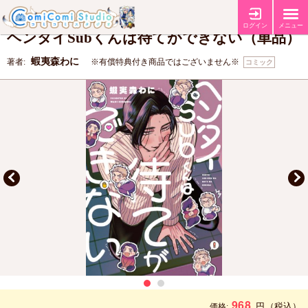
【コミコミ特典4Pリーフレット】
【店舗共通特典マンガカード】
特典
ログイン
メニュー
ヘンタイSubくんは待てができない（単品）
蝦夷森わに
著者:
※有償特典付き商品ではございません※
コミック
968
円
（税込）
価格: