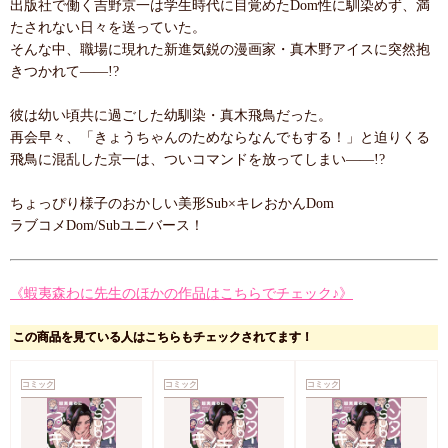
出版社で働く吉野京一は学生時代に目覚めたDom性に馴染めず、満
たされない日々を送っていた。
そんな中、職場に現れた新進気鋭の漫画家・真木野アイスに突然抱
きつかれて――!?
彼は幼い頃共に過ごした幼馴染・真木飛鳥だった。
再会早々、「きょうちゃんのためならなんでもする！」と迫りくる
飛鳥に混乱した京一は、ついコマンドを放ってしまい――!?
ちょっぴり様子のおかしい美形Sub×キレおかんDom
ラブコメDom/Subユニバース！
《蝦夷森わに先生のほかの作品はこちらでチェック♪》
この商品を見ている人はこちらもチェックされてます！
コミック
コミック
コミック