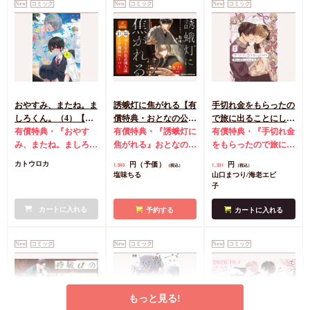
典・小冊子＋アクリル
有償特典・『ヘンタイ
New
コミック
New
コミック
New
コミック
スタンド】
Subくんは待てができ
ない』12P小冊子
有償
円
3,168
（税込）
特典・『ヘンタイSub
蝦夷森わに
くんは待てができな
い』アクリルスタンド
カートに入れる
コミコミ特典4Pリー
フレット
店舗共通特
おやすみ、またね。ま
誘蛾灯に焦がれる【有
手切れ金をもらったの
典マンガカード
しろくん。（4）【有
償特典・おとなの公式
で旅に出ることにした
償特典・おとなの公式
有償特典・『おやす
同人誌】
有償特典・『誘蛾灯に
（1）【有償特典・漫
有償特典・『手切れ金
同人誌】【8/7締切！
み、またね。ましろく
焦がれる』おとなの公
画＆SS小冊子】
をもらったので旅に出
予約キャンペーン(抽■
ん。（4）』おとなの
式同人誌
コミコミ特
ることにした（1）』
円（予価）
円
カトウロカ
1,540
1,331
（税込）
（税込）
選)】
公式同人誌
コミコミ
典漫画ペーパー
漫画＆SS12P小冊子
コ
塩味ちる
山口まつり/海老エビ
特典4Pリーフレット
ミコミ特典漫画＆SS
子
店舗共通特典ペーパー
リーフレット
店舗共
初版限定カメラロール
カートに入れる
通特典マンガカード
予約する
カートに入れる
風ステッカーランダム
1枚（全2種）
New
コミック
New
コミック
New
コミック
もっと見る!