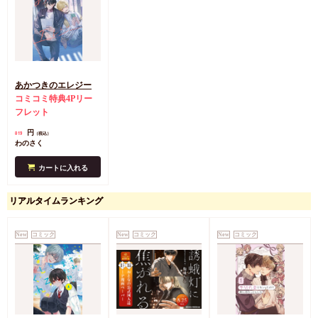
あかつきのエレジー
コミコミ特典4Pリー
フレット
円
819
（税込）
わのさく
カートに入れる
リアルタイムランキング
New
コミック
New
コミック
New
コミック