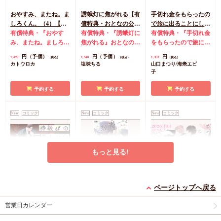
おやすみ、またね。ま
誘蛾灯に焦がれる【有
手切れ金をもらったの
しろくん。（4）【有
償特典・おとなの公式
で旅に出ることにした
償特典・おとなの公式
有償特典・『おやす
同人誌】
有償特典・『誘蛾灯に
（1）【有償特典・漫
有償特典・『手切れ金
同人誌】【8/7締切！
み、またね。ましろく
焦がれる』おとなの公
画＆SS小冊子】
をもらったので旅に出
予約キャンペーン(抽■
ん。（4）』おとなの
式同人誌
コミコミ特
ることにした（1）』
円（予価）
円（予価）
円
1,420
1,540
1,331
（税込）
（税込）
（税込）
選)】
公式同人誌
コミコミ
典漫画ペーパー
漫画＆SS12P小冊子
コ
カトウロカ
塩味ちる
山口まつり/海老エビ
特典4Pリーフレット
ミコミ特典漫画＆SS
子
店舗共通特典ペーパー
リーフレット
初版限定カメラロール
予約する
予約する
予約する
風ステッカーランダム
1枚（全2種）
New
コミック
New
コミック
New
コミック
もっと見る!
特級αの愛したΩ（2）
久我慶一と高嶺の夫
セブンティーンシロッ
ページトップへ戻る
コミコミ特典4Pリー
【有償特典・小冊子】
プス（2）【有償特
フレット
有償特典・『久我慶一
典・ダイカットアクリ
有償特典・『セブンテ
営業日カレンダー
と高嶺の夫』12P小冊
ルスタンド】
ィーンシロップス
円
877
（税込）