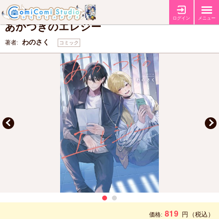
【コミコミ特典4Pリーフレット】
特典
ログイン
メニュー
あかつきのエレジー
わのさく
著者:
コミック
819
円
（税込）
価格: