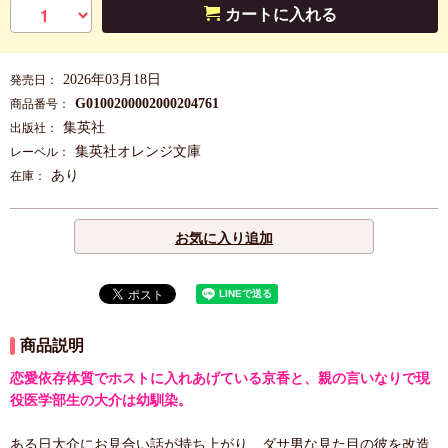
カートに入れる
2026年03月18日
発売日：
G0100200002000204761
商品番号：
集英社
出版社：
集英社オレンジ文庫
レーベル：
あり
在庫：
お気に入り追加
商品説明
恋愛依存体質でホストに入れあげている京香と、親の言いなりで現
役医学部生の大介は幼馴染。
ある日大介にお見合い話が持ち上がり、ダサ男な見た目の彼を改造