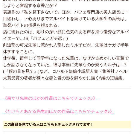
しようと奮起する京香だが!?
表題作の『私を見下さないで』ほか、パフェ専門店の美人店長に一
目惚れし、下心ありきでアルバイトを続けている大学生の浜松は、
単発バイトの指導を頼まれる。
店に現れたのは、彫りの深い顔に色気のある声を持つ優秀なアルバ
イターで…!?(『パフェとガチ恋』)
剣道部の可児先輩に惹かれ入部したミル子だが、先輩はケガで半年
休学することに。
休学後、留年して同学年になった先輩は、なぜか古めかしい言葉で
しか話さなくなっていた。彼は本当に先輩なのか疑うミル子は…?
(『僕の目を見て』)など、コバルト短編小説新人賞・集英社ノベル
大賞受賞の著者が様々な恋と愛の形を鮮やかに描く6編の短編集。
《泉サリ先生のほかの作品はこちらでチェック♪》
《たけもとあかる先生のほかの作品はこちらでチェック♪》
この商品を見ている人はこちらもチェックされてます！