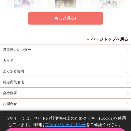
もっと見る!
暴君アルファはお人好
人工知能は不遇な恋の
転生したらギルマスだ
ページトップへ戻る
しオメガを甘やかした
夢を見るか【有償特
った ～聖竜は黒髪の
い
コミコミ特典イラスト
典・アクリルコースタ
有償特典・『人工知能
騎士と結婚したい～
コミコミ特典SSペー
営業日カレンダー
カード
店舗共通特典
ー】
は不遇な恋の夢を見る
パー
ペーパー
か』アクリルコースタ
ガイド
円
円（予価）
円（予価）
1,320
1,562
990
（税込）
（税込）
（税込）
ー
コミコミ特典イラ
幸崎ぱれす
沙野風結子
二三
よくある質問
ストカード
夏乃あゆみ
ｍ：ｍ
kivvi
特定商取引法
カートに入れる
予約する
予約する
会社概要
New
文庫
一般
New
文庫
New
文庫
お問合せ
同人誌の委託について
当サイトでは、サイトの利便性向上のためクッキー(Cookie)を使用
しています。詳細は
プライバシーポリシー
をご確認ください。
Copyright(C) comicomi studio. All right reserved.