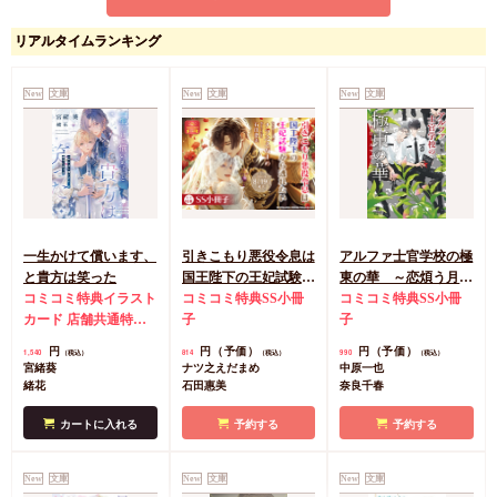
一八三 手錠の捜査官
短編小説新人賞アンソ
リアルタイムランキング
ロジー
円
792
（税込）
泉サリ
円
792
（税込）
モクモクれん
New
文庫
相羽鈴/阿部暁子/久賀理
New
文庫
New
文庫
世/白川紺子/後白河安寿/
一原みう/佐倉ユミ/奥乃
桜子/佐原ひかり/宮島未
奈/泉サリ/森ノ薫
千海博美
カートに入れる
カートに入れる
一生かけて償います、
引きこもり悪役令息は
アルファ士官学校の極
と貴方は笑った
国王陛下の王妃試験か
東の華 ～恋煩う月下
コミコミ特典イラスト
ら逃れたい
コミコミ特典SS小冊
美人～（単品）
コミコミ特典SS小冊
カード
店舗共通特典
子
子
ペーパー
円
円（予価）
円（予価）
1,540
814
990
（税込）
（税込）
（税込）
宮緒葵
ナツ之えだまめ
中原一也
緒花
石田惠美
奈良千春
カートに入れる
予約する
予約する
New
文庫
New
文庫
New
文庫