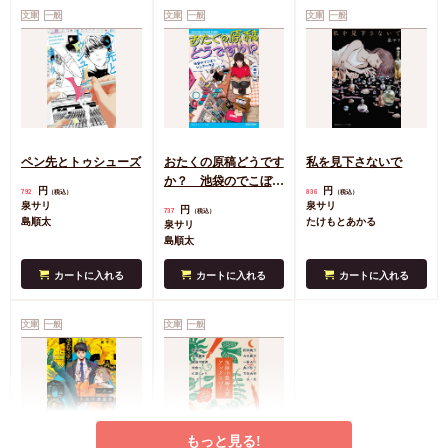
文庫
一般
文庫
一般
文庫
一般
ペン先とトゥシューズ
おたくの原稿どうです
私を見下さないで
か？ 池袋のでこぼこ
円
円
792
836
（税込）
（税込）
シェアハウス
泉サリ
泉サリ
円
737
（税込）
島順太
たけもとあかる
泉サリ
島順太
カートに入れる
カートに入れる
カートに入れる
文庫
一般
文庫
一般
もっと見る!