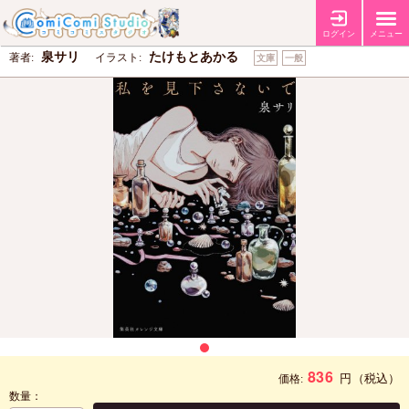
私を見下さないで
ログイン
メニュー
泉サリ
たけもとあかる
著者:
イラスト:
文庫
一般
836
円
（税込）
価格:
数量：