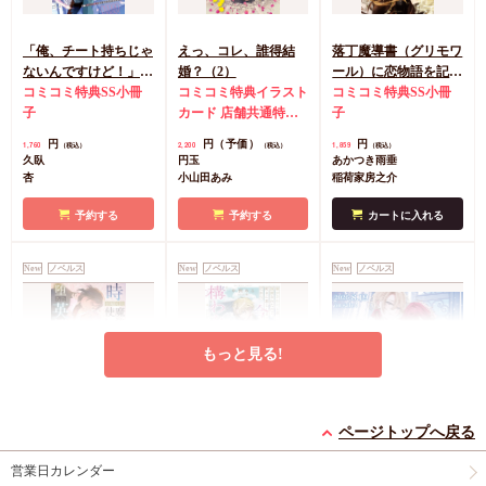
「俺、チート持ちじゃ
えっ、コレ、誰得結
落丁魔導書（グリモワ
ないんですけど！」北
婚？（2）
ール）に恋物語を記す
の砦編
コミコミ特典SS小冊
コミコミ特典イラスト
には（単品）
コミコミ特典SS小冊
子
カード
店舗共通特典
子
ペーパー
円
円（予価）
円
1,760
2,200
1,859
（税込）
（税込）
（税込）
久臥
円玉
あかつき雨垂
杏
小山田あみ
稲荷家房之介
予約する
予約する
カートに入れる
New
ノベルス
New
ノベルス
New
ノベルス
もっと見る!
時を越えた魔法使いは
嫁がされたと思ったら
悪役令嬢の兄です、ヒ
ページトップへ戻る
堕ちた英雄をもう一度
放置されたので、好き
ロインはそちらです！
抱きしめたい
コミコミ特典SS小冊
に暮らします。だから
コミコミ特典SS小冊
こっちに来ないでくだ
コミコミ特典SS小冊
営業日カレンダー