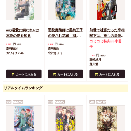
αの溺愛に飼われΩは
悪役魔術師は黒豹王子
前世で社畜だった宰相
本物の愛を知る
の愛され花嫁 BLゲ
閣下は、推しの皇帝陛
ーム世界に転生したら
下の独占愛に囚われる
コミコミ特典SS小冊
円
円
1,540
1,540
（税込）
（税込）
強制的に秘密ルートで
（単品）
子
森崎結月
森崎結月
攻略対象の番になりま
カワイチハル
北沢きょう
円
1,760
（税込）
した
森崎結月
蓮川愛
カートに入れる
カートに入れる
カートに入れる
リアルタイムランキング
New
ノベルス
New
ノベルス
New
ノベルス