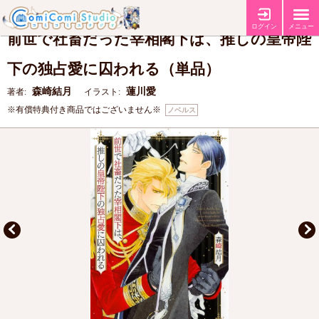
【コミコミ特典SS小冊子】
特典
ログイン
メニュー
前世で社畜だった宰相閣下は、推しの皇帝陛
下の独占愛に囚われる（単品）
森崎結月
蓮川愛
著者:
イラスト:
※有償特典付き商品ではございません※
ノベルス