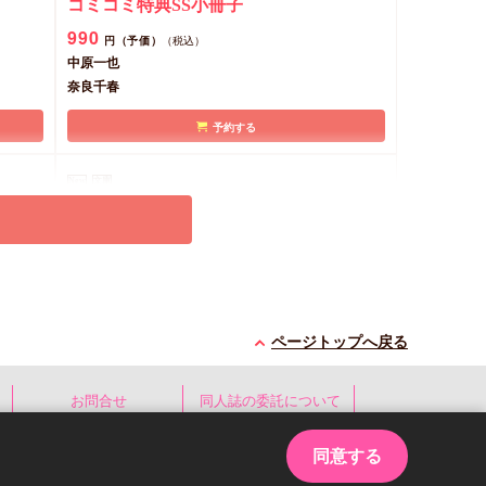
コミコミ特典SS小冊子
990
円（予価）
（税込）
中原一也
奈良千春
予約する
New
文庫
ページトップへ戻る
【有償
転生したらギルマスだった ～聖竜は黒
お問合せ
同人誌の委託について
髪の騎士と結婚したい～
コミ特
コミコミ特典SSペーパー
同意する
ラスト
990
円（予価）
ed.
（税込）
ド