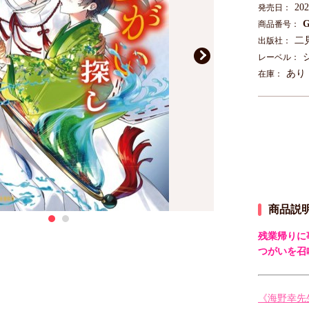
20
発売日：
G
商品番号：
二
出版社：
レーベル：
あり
在庫：
商品説
残業帰りに
つがいを召
《海野幸先