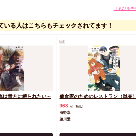
《るびる先
ている人はこちらもチェックされてます！
文庫
俺は貴方に縛られたい～
偏食家のためのレストラン（単品
968
円
（税込）
海野幸
蓮川愛