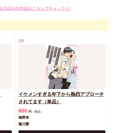
生のほかの作品はこちらでチェック♪》
文庫
）
イケメンすぎる年下から熱烈アプローチ
されてます（単品）
880
円
（税込）
海野幸
蓮川愛