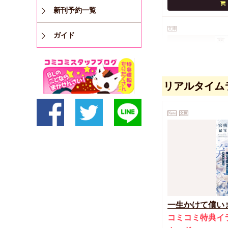
新刊予約一覧
文庫
ガイド
リアルタイム
New
文庫
悪い男には裏が
680
円
（税込）
海野幸
小椋ムク
一生かけて償い
コミコミ特典イ