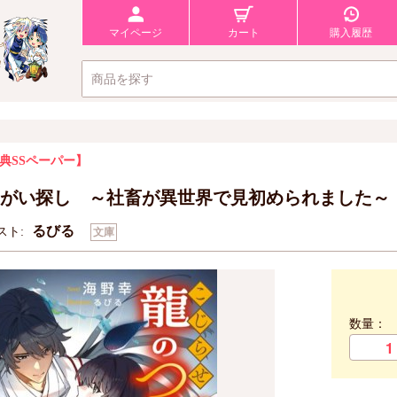
マイページ
カート
購入履歴
典SSペーパー】
がい探し ～社畜が異世界で見初められました～
るびる
スト:
文庫
数量：