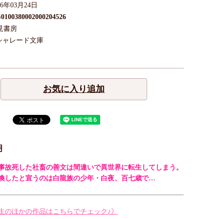
26年03月24日
0100380002000204526
見書房
シャレード文庫
お気に入り追加
明
事故死した社畜の善文は間違いで異世界に転生してしまう。
喚したと宣うのは白龍族の少年・白夜、百七歳で…
生のほかの作品はこちらでチェック♪》