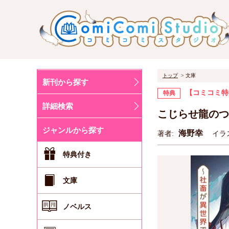
トップ
文庫
新刊から探す
【コミコミ特
特典
詳細検索
こじらせ龍のつ
ジャンルから探す
海野幸
著者:
イラ
特典付き
文庫
ノベルス