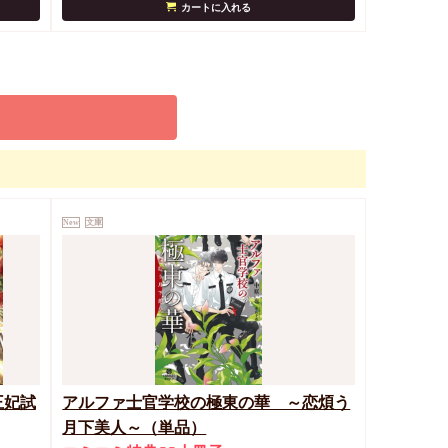
カートに入れる
New
文庫
王妃試
アルファ士官学校の極東の華 ～恋煩う
月下美人～（単品）