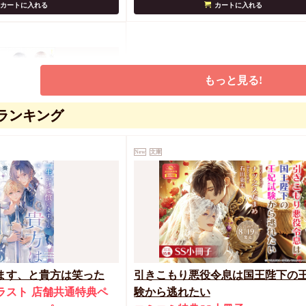
カートに入れる
カートに入れる
もっと見る!
ランキング
New
文庫
ある
カートに入れる
ます、と貴方は笑った
引きこもり悪役令息は国王陛下の
ラスト
店舗共通特典ペ
験から逃れたい