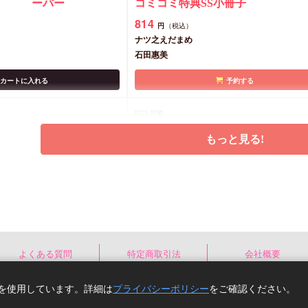
ーパー
コミコミ特典SS小冊子
814
円
（税込）
ナツ之えだまめ
石田惠美
カートに入れる
予約する
New
文庫
もっと見る!
お人好しオメガを甘やか
人工知能は不遇な恋の夢を見るか
よくある質問
特定商取引法
会社概要
特典・アクリルコースター】
ラスト
店舗共通特典ペ
有償特典・『人工知能は不
コミ
e)を使用しています。詳細は
プライバシーポリシー
をご確認ください。
ーパー
遇な恋の夢を見るか』アク
典イ
Copyright(C) comicomi studio. All right reserv
リルコースター
カー