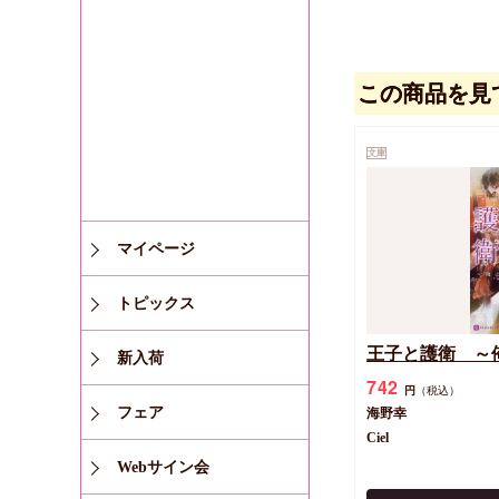
この商品を見
文庫
マイページ
トピックス
王子と護衛 ～
新入荷
742
円
（税込）
フェア
海野幸
Ciel
Webサイン会