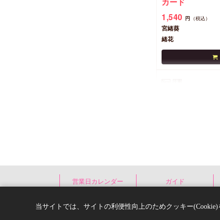
カード
1,540
円
（税込）
宮緒葵
緒花
New
文庫
暴君アルファは
営業日カレンダー
ガイド
したい
コミコミ特典イ
当サイトでは、サイトの利便性向上のためクッキー(Cooki
カード