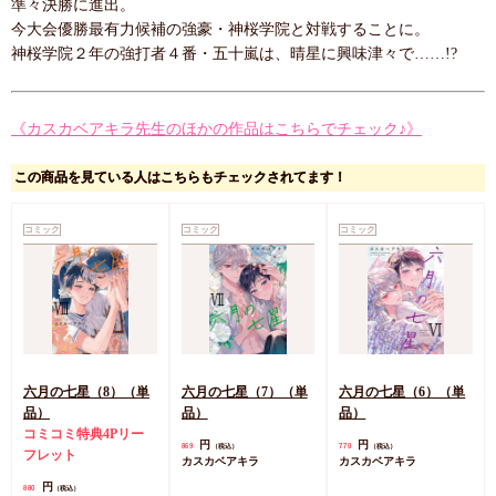
準々決勝に進出。
今大会優勝最有力候補の強豪・神桜学院と対戦することに。
神桜学院２年の強打者４番・五十嵐は、晴星に興味津々で……!?
《カスカベアキラ先生のほかの作品はこちらでチェック♪》
この商品を見ている人はこちらもチェックされてます！
コミック
コミック
コミック
六月の七星（8）（単
六月の七星（7）（単
六月の七星（6）（単
品）
品）
品）
コミコミ特典4Pリー
円
円
869
770
（税込）
（税込）
フレット
カスカベアキラ
カスカベアキラ
円
880
（税込）