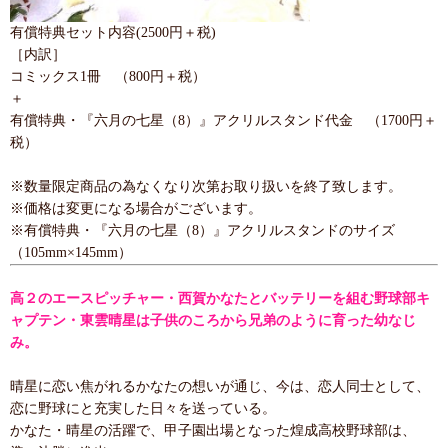
有償特典セット内容(2500円＋税)
［内訳］
コミックス1冊 （800円＋税）
＋
有償特典・『六月の七星（8）』アクリルスタンド代金 （1700円＋
税）
※数量限定商品の為なくなり次第お取り扱いを終了致します。
※価格は変更になる場合がございます。
※有償特典・『六月の七星（8）』アクリルスタンドのサイズ
（105mm×145mm）
高２のエースピッチャー・西賀かなたとバッテリーを組む野球部キ
ャプテン・東雲晴星は子供のころから兄弟のように育った幼なじ
み。
晴星に恋い焦がれるかなたの想いが通じ、今は、恋人同士として、
恋に野球にと充実した日々を送っている。
かなた・晴星の活躍で、甲子園出場となった煌成高校野球部は、