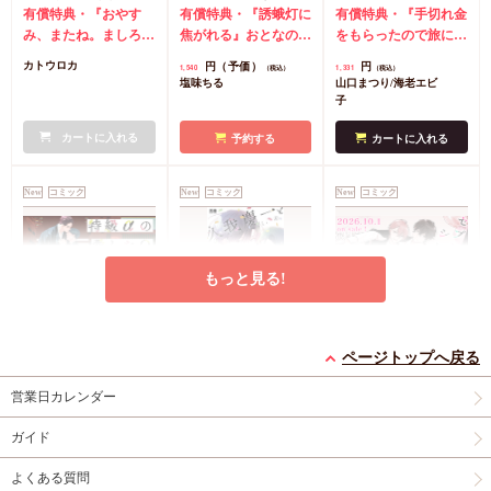
償特典・おとなの公式
有償特典・『おやす
同人誌】
有償特典・『誘蛾灯に
（1）【有償特典・漫
有償特典・『手切れ金
同人誌】【8/7締切！
み、またね。ましろく
焦がれる』おとなの公
画＆SS小冊子】
をもらったので旅に出
予約キャンペーン(抽■
ん。（4）』おとなの
式同人誌
コミコミ特
ることにした（1）』
円（予価）
円
カトウロカ
1,540
1,331
（税込）
（税込）
選)】
公式同人誌
コミコミ
典漫画ペーパー
漫画＆SS12P小冊子
コ
塩味ちる
山口まつり/海老エビ
特典4Pリーフレット
ミコミ特典漫画＆SS
子
店舗共通特典ペーパー
リーフレット
店舗共
初版限定カメラロール
カートに入れる
通特典マンガカード
予約する
カートに入れる
風ステッカーランダム
1枚（全2種）
New
コミック
New
コミック
New
コミック
もっと見る!
特級αの愛したΩ（2）
久我慶一と高嶺の夫
セブンティーンシロッ
ページトップへ戻る
コミコミ特典4Pリー
【有償特典・小冊子】
プス（2）【有償特
フレット
有償特典・『久我慶一
典・ダイカットアクリ
有償特典・『セブンテ
営業日カレンダー
と高嶺の夫』12P小冊
ルスタンド】
ィーンシロップス
円
877
（税込）
子
コミコミ特典4Pリ
（2）』ダイカットア
ガイド
神波アユミ
円
円（予価）
1,298
2,134
（税込）
（税込）
ーフレット
店舗共通
クリルスタンド
コミ
黒井つむじ
あらた六花
よくある質問
特典ペーパー
コミ特典イラストカー