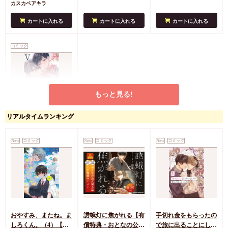
カスカベアキラ
カートに入れる
カートに入れる
カートに入れる
コミック
もっと見る!
リアルタイムランキング
六月の七星（5）
円
792
（税込）
New
コミック
New
コミック
New
コミック
カスカベアキラ
カートに入れる
おやすみ、またね。ま
誘蛾灯に焦がれる【有
手切れ金をもらったの
しろくん。（4）【有
償特典・おとなの公式
で旅に出ることにした