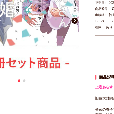
20
発売日：
G
商品番号：
竹
出版社：
レーベル：
あり
在庫：
商品説
上巻あらす
旧巨大財閥
分家の養子