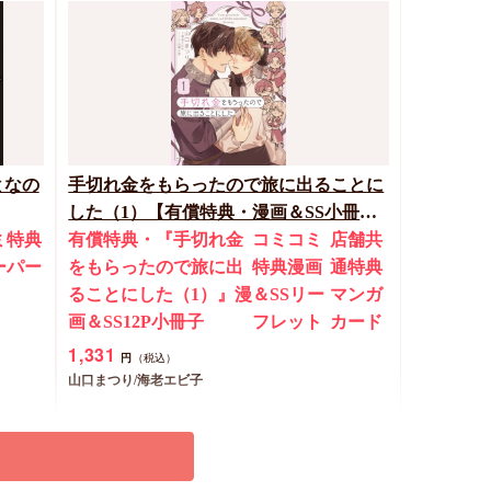
722
円
（税込）
ちしゃの実
カートに入れる
となの
手切れ金をもらったので旅に出ることに
した（1）【有償特典・漫画＆SS小冊
ミ特典
子】
有償特典・『手切れ金
コミコミ
店舗共
ーパー
をもらったので旅に出
特典漫画
通特典
ることにした（1）』漫
＆SSリー
マンガ
画＆SS12P小冊子
フレット
カード
1,331
円
（税込）
山口まつり/海老エビ子
カートに入れる