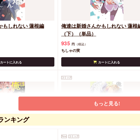
かもしれない 蓮根編
俺達は新婚さんかもしれない 蓮根
（下）（単品）
935
円
（税込）
ちしゃの実
カートに入れる
カートに入れる
コミック
もっと見る!
ランキング
ない
俺達は新婚さんかもしれない
New
コミック