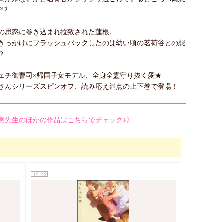
!?
の思惑に巻き込まれ拉致された蓮根。
きっかけにフラッシュバックしたのは幼い頃の茗荷谷との想
？
ェチ御曹司×帰国子女モデル、全身全霊守り抜く愛★
さんシリーズスピンオフ、読み応え満点の上下巻で登場！
実先生のほかの作品はこちらでチェック♪》
コミック