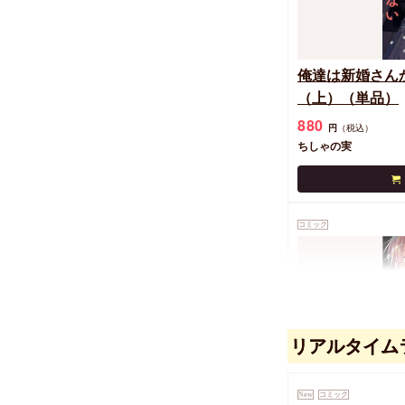
俺達は新婚さん
（上）（単品）
880
円
（税込）
ちしゃの実
コミック
リアルタイム
俺は仕事ができ
New
コミック