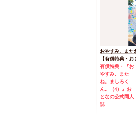
748
円
（税込）
ちしゃの実
おやすみ、また
【有償特典・おと
締切！予約キャン
有償特典・『お
やすみ、また
ね。ましろく
ん。（4）』お
となの公式同人
誌
カトウロカ