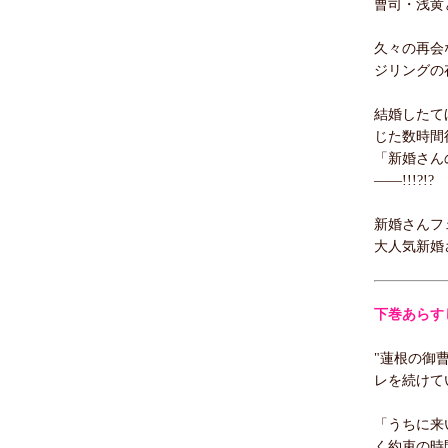
曹司・浅黄
久々の再会
ジリングの
結婚したて
じた数時間
「新婚さん
――!!!?!?
新婚さんフ
大人気新婚
下巻あらす
"蓮根の御
レを続けて
「うちに来
く約束の時