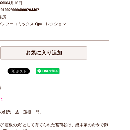
26年04月16日
0100290004000204402
書房
バンブーコミックス Qpaコレクション
お気に入り追加
明
じ
の創業一族・蓮根一門。
で"蓮根の犬"として育てられた茗荷谷は、総本家の命令で御