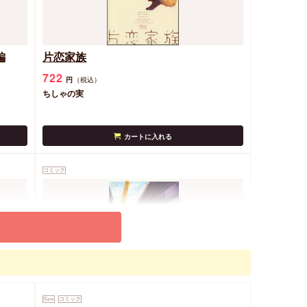
編
片恋家族
722
円
（税込）
ちしゃの実
カートに入れる
コミック
まほろばデイズ
New
コミック