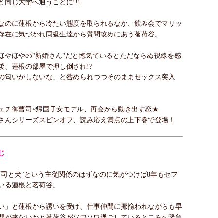
と同じ大学へ通うことに!!!
なのに蓮根から冷たい態度を取られるなか、飲み会でマリッ
存在に気づかれ同級生達から質問攻めにあう茗荷谷。
ほやほやの"新婚さん"だと惚気ているとただならぬ視線を感
後、蓮根の部屋で押し倒され!?
の匂いがしないな」と咎められつつそのままセックス突入
ェチ御曹司×帰国子女モデル、再会から動き出す恋★
さんシリーズスピンオフ、読み応え満点の上下巻で登場！
じ
曹司と犬"という主従関係のはずなのに気がつけば8年もセフ
いる蓮根と茗荷谷。
い」と蓮根から誘いを受け、仕事仲間に揶揄われながらも早
間が来ないかと茗荷谷がソワソワ過ごしているところへ緊急