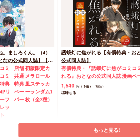
726
円
（税込）
ちしゃの実
カートに入れる
カートに入れる
ね。ましろくん。（4）
誘蛾灯に焦がれる【有償特典・お
なの公式同人誌】【8/7
公式同人誌】
ペーン(抽■選)】
コミ
店舗
初版限定カ
有償特典・『誘蛾灯に焦が
コミコ
コミ
共通
メラロール
れる』おとなの公式同人誌
漫画ペ
特典
特典
風ステッカ
1,540
円（予価）
（税込）
4Pリ
ペー
ーランダム1
塩味ちる
ーフ
パー
枚（全2種）
レッ
ト
もっと見る!
カートに入れる
予約する