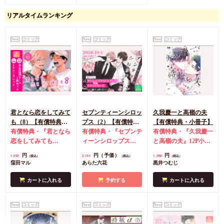
リアルタイムランキング
New
コミック
New
コミック
New
コミック
君となら恋をしてみて
セブンティーンシロッ
久我慶一と高嶺の夫
も（8）【有償特典・
プス（2）【有償特
【有償特典・小冊子】
学生証風カード2枚セ
有償特典・『君となら
典・ダイカットアクリ
有償特典・『セブンテ
有償特典・『久我慶一
ット】
恋をしてみても
ルスタンド】
ィーンシロップス
と高嶺の夫』12P小冊
（8）』学生証風カー
（2）』ダイカットア
子
コミコミ特典4Pリ
円
円（予価）
円
1,892
2,134
1,298
（税込）
（税込）
（税込）
ド2枚セット
コミコミ
クリルスタンド
コミ
ーフレット
店舗共通
窪田マル
あらた六花
黒井つむじ
特典4Pリーフレット
コミ特典イラストカー
特典ペーパー
ド
店舗共通特典ペー
カートに入れる
予約する
カートに入れる
パー
New
コミック
New
コミック
New
コミック