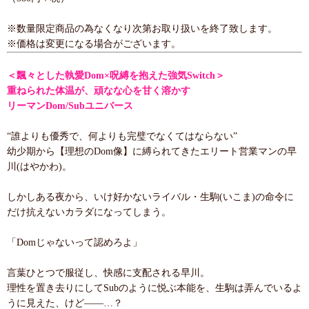
※数量限定商品の為なくなり次第お取り扱いを終了致します。
※価格は変更になる場合がございます。
＜飄々とした執愛Dom×呪縛を抱えた強気Switch＞
重ねられた体温が、頑なな心を甘く溶かす
リーマンDom/Subユニバース
“誰よりも優秀で、何よりも完璧でなくてはならない”
幼少期から【理想のDom像】に縛られてきたエリート営業マンの早
川(はやかわ)。
しかしある夜から、いけ好かないライバル・生駒(いこま)の命令に
だけ抗えないカラダになってしまう。
「Domじゃないって認めろよ」
言葉ひとつで服従し、快感に支配される早川。
理性を置き去りにしてSubのように悦ぶ本能を、生駒は弄んでいるよ
うに見えた、けど――…？