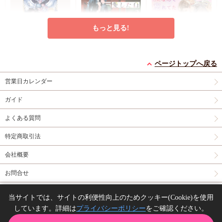
もっと見る!
灯台守とかもめの子
特級αの愛したΩ（2）
恋なんて忘れてた【有
（3）【有償特典・小
コミコミ特典4Pリー
償特典・小冊子】
ページトップへ戻る
冊子】
有償特典・『灯台守と
フレット
有償特典・『恋なんて
営業日カレンダー
かもめの子（3）』
忘れてた』12P小冊子
円
877
（税込）
12P小冊子
コミコミ特典4Pリー
神波アユミ
円
円
1,408
1,237
（税込）
（税込）
ガイド
フレット
吾妻香夜
山路伴
よくある質問
カートに入れる
カートに入れる
カートに入れる
特定商取引法
New
コミック
New
コミック
New
コミック
会社概要
お問合せ
同人誌の委託について
当サイトでは、サイトの利便性向上のためクッキー(Cookie)を使用
しています。詳細は
プライバシーポリシー
をご確認ください。
Copyright(C) comicomi studio. All right reserved.
おやすみ、またね。ま
アフター・ミッドナイ
うなじに恋の痕【有償