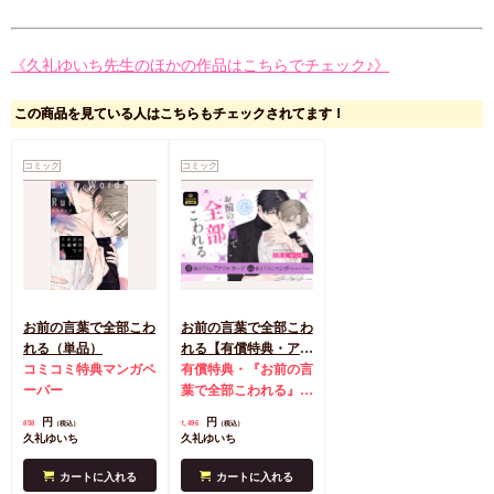
《久礼ゆいち先生のほかの作品はこちらでチェック♪》
この商品を見ている人はこちらもチェックされてます！
コミック
コミック
お前の言葉で全部こわ
お前の言葉で全部こわ
れる（単品）
れる【有償特典・アク
コミコミ特典マンガペ
リルカード】
有償特典・『お前の言
ーパー
葉で全部こわれる』ア
クリルカード
コミコ
円
円
858
1,496
（税込）
（税込）
ミ特典マンガペーパー
久礼ゆいち
久礼ゆいち
カートに入れる
カートに入れる