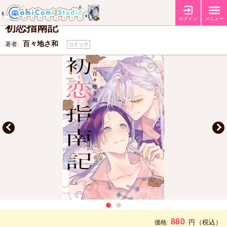
【コミコミ特典4Pリーフレット】
【店舗共通特典ペーパー】
特典
ログイン
メニュー
初恋指南記
百々地さ和
著者:
コミック
880
円
（税込）
価格: