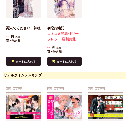
死んでください、神様
初恋指南記
コミコミ特典4Pリー
円
836
（税込）
フレット
店舗共通特
百々地さ和
典ペーパー
円
880
（税込）
百々地さ和
カートに入れる
カートに入れる
リアルタイムランキング
New
コミック
New
コミック
New
コミック