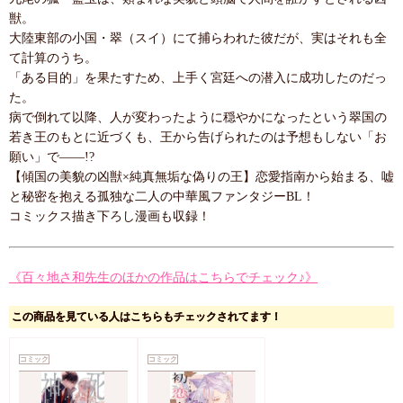
獣。
大陸東部の小国・翠（スイ）にて捕らわれた彼だが、実はそれも全
て計算のうち。
「ある目的」を果たすため、上手く宮廷への潜入に成功したのだっ
た。
病で倒れて以降、人が変わったように穏やかになったという翠国の
若き王のもとに近づくも、王から告げられたのは予想もしない「お
願い」で――!?
【傾国の美貌の凶獣×純真無垢な偽りの王】恋愛指南から始まる、嘘
と秘密を抱える孤独な二人の中華風ファンタジーBL！
コミックス描き下ろし漫画も収録！
《百々地さ和先生のほかの作品はこちらでチェック♪》
この商品を見ている人はこちらもチェックされてます！
コミック
コミック