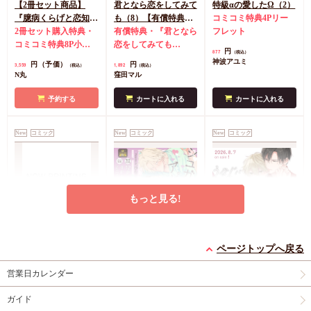
【2冊セット商品】
君となら恋をしてみて
特級αの愛したΩ（2）
『臆病くらげと恋知ら
も（8）【有償特典・
コミコミ特典4Pリー
ず【有償】+柴崎さん
2冊セット購入特典・
学生証風カード2枚セ
有償特典・『君となら
フレット
のケモノみち【有
コミコミ特典8P小冊
ット】
恋をしてみても
円
877
（税込）
償】』【8/17締切！予
子＆ミニクリアカード
（8）』学生証風カー
神波アユミ
円（予価）
円
3,559
1,892
（税込）
（税込）
約キャンペーン(抽■
2枚
有償特典・『臆病
ド2枚セット
コミコミ
N丸
窪田マル
選)】
くらげと恋知らず』お
特典4Pリーフレット
となの公式同人誌
有
予約する
カートに入れる
カートに入れる
償特典・『柴崎さんの
ケモノみち』スライド
New
コミック
New
コミック
New
コミック
アクリルカードキーホ
ルダー
封入特典・描
き下ろし撮り合いっこ
チェキランダム2枚(全
4種)
店舗共通特典ペ
もっと見る!
ーパー2枚
エンドロールは地獄ま
シュガーアピール【有
うなじに恋の痕【有償
で（3）【有償特典・
償特典・小冊子】
特典・小冊子】
ページトップへ戻る
小冊子＋箔押しA5ア
有償特典・『エンドロ
有償特典・『シュガー
有償特典・『うなじに
営業日カレンダー
クリルボード】
ールは地獄まで
アピール』12P小冊子
恋の痕』12P小冊子
（3）』小冊子
有償特
コミコミ特典4Pリー
円（予価）
円（予価）
円
3,894
1,226
1,295
（税込）
（税込）
（税込）
ガイド
典・『エンドロールは
フレット
コミコミ特
三ツ星しずく
ひなこ
永乃あづみ