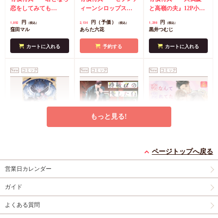
ット】
恋をしてみても
ルスタンド】
ィーンシロップス
と高嶺の夫』12P小冊
（8）』学生証風カー
（2）』ダイカットア
子
コミコミ特典4Pリ
円
円（予価）
円
1,892
2,134
1,298
（税込）
（税込）
（税込）
ド2枚セット
コミコミ
クリルスタンド
コミ
ーフレット
店舗共通
窪田マル
あらた六花
黒井つむじ
特典4Pリーフレット
コミ特典イラストカー
特典ペーパー
ド
店舗共通特典ペー
カートに入れる
予約する
カートに入れる
パー
New
コミック
New
コミック
New
コミック
もっと見る!
灯台守とかもめの子
特級αの愛したΩ（2）
恋なんて忘れてた【有
（3）【有償特典・小
コミコミ特典4Pリー
償特典・小冊子】
ページトップへ戻る
冊子】
有償特典・『灯台守と
フレット
有償特典・『恋なんて
営業日カレンダー
かもめの子（3）』
忘れてた』12P小冊子
円
877
（税込）
12P小冊子
コミコミ特典4Pリー
神波アユミ
円
円
1,408
1,237
（税込）
（税込）
ガイド
フレット
吾妻香夜
山路伴
よくある質問
カートに入れる
カートに入れる
カートに入れる