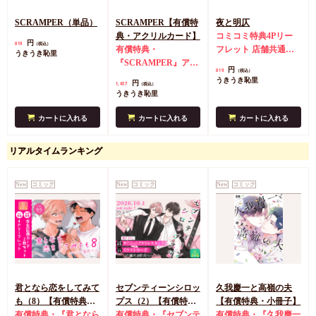
SCRAMPER（単品）
SCRAMPER【有償特
夜と明仄
典・アクリルカード】
コミコミ特典4Pリー
円
819
（税込）
有償特典・
フレット
店舗共通特
うきうき恥里
『SCRAMPER』アク
典ペーパー
円
819
（税込）
リルカード
うきうき恥里
円
1,457
（税込）
うきうき恥里
カートに入れる
カートに入れる
カートに入れる
リアルタイムランキング
New
コミック
New
コミック
New
コミック
君となら恋をしてみて
セブンティーンシロッ
久我慶一と高嶺の夫
も（8）【有償特典・
プス（2）【有償特
【有償特典・小冊子】
学生証風カード2枚セ
有償特典・『君となら
典・ダイカットアクリ
有償特典・『セブンテ
有償特典・『久我慶一