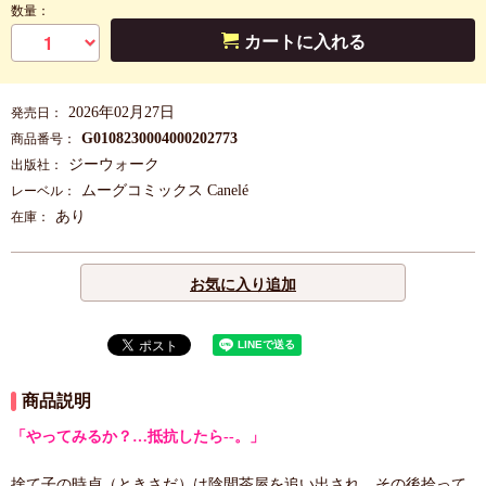
数量：
カートに入れる
2026年02月27日
発売日：
G0108230004000202773
商品番号：
ジーウォーク
出版社：
ムーグコミックス Canelé
レーベル：
あり
在庫：
お気に入り追加
商品説明
「やってみるか？…抵抗したら--。」
捨て子の時貞（ときさだ）は陰間茶屋を追い出され、その後拾って