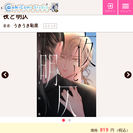
【コミコミ特典4Pリーフレット】
【店舗共通特典ペーパー】
特典
ログイン
メニュー
夜と明仄
うきうき恥里
著者:
コミック
819
円
（税込）
価格: