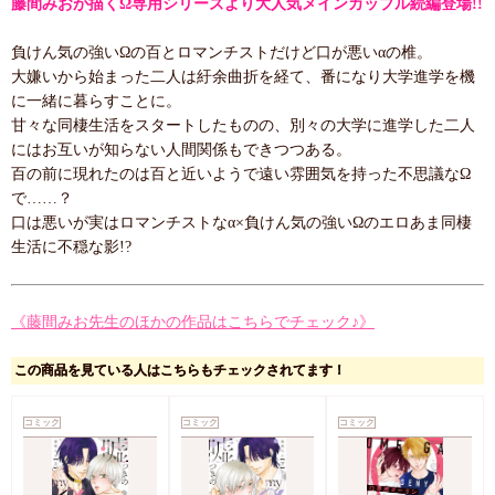
藤間みおが描くΩ専用シリーズより大人気メインカップル続編登場!!
負けん気の強いΩの百とロマンチストだけど口が悪いαの椎。
大嫌いから始まった二人は紆余曲折を経て、番になり大学進学を機
に一緒に暮らすことに。
甘々な同棲生活をスタートしたものの、別々の大学に進学した二人
にはお互いが知らない人間関係もできつつある。
百の前に現れたのは百と近いようで遠い雰囲気を持った不思議なΩ
で……？
口は悪いが実はロマンチストなα×負けん気の強いΩのエロあま同棲
生活に不穏な影!?
《藤間みお先生のほかの作品はこちらでチェック♪》
この商品を見ている人はこちらもチェックされてます！
コミック
コミック
コミック