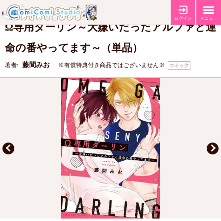
【コミコミ特典8P小冊子】
特典
ログイン
メニュー
Ω専用ダーリン～大嫌いだったアルファと運
命の番やってます～（単品）
藤間みお
著者:
※有償特典付き商品ではございません※
コミック