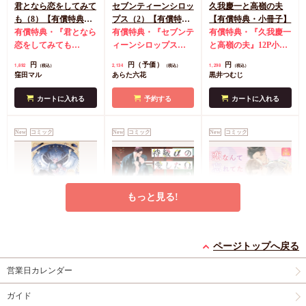
君となら恋をしてみて
セブンティーンシロッ
久我慶一と高嶺の夫
も（8）【有償特典・
プス（2）【有償特
【有償特典・小冊子】
学生証風カード2枚セ
有償特典・『君となら
典・ダイカットアクリ
有償特典・『セブンテ
有償特典・『久我慶一
ット】
恋をしてみても
ルスタンド】
ィーンシロップス
と高嶺の夫』12P小冊
（8）』学生証風カー
（2）』ダイカットア
子
コミコミ特典4Pリ
円
円（予価）
円
1,892
2,134
1,298
（税込）
（税込）
（税込）
ド2枚セット
コミコミ
クリルスタンド
コミ
ーフレット
店舗共通
窪田マル
あらた六花
黒井つむじ
特典4Pリーフレット
コミ特典イラストカー
特典ペーパー
ド
店舗共通特典ペー
カートに入れる
予約する
カートに入れる
パー
New
コミック
New
コミック
New
コミック
もっと見る!
灯台守とかもめの子
特級αの愛したΩ（2）
恋なんて忘れてた【有
（3）【有償特典・小
コミコミ特典4Pリー
償特典・小冊子】
ページトップへ戻る
冊子】
有償特典・『灯台守と
フレット
有償特典・『恋なんて
営業日カレンダー
かもめの子（3）』
忘れてた』12P小冊子
円
877
（税込）
12P小冊子
コミコミ特典4Pリー
神波アユミ
円
円
1,408
1,237
（税込）
（税込）
ガイド
フレット
吾妻香夜
山路伴