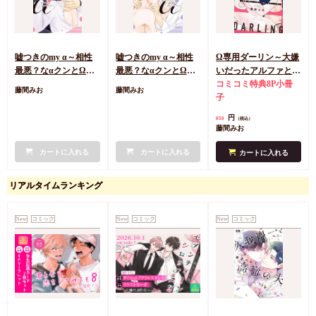
嘘つきのmy α～相性
嘘つきのmy α～相性
Ω専用ダーリン～大嫌
最悪？なαクンとΩサ
最悪？なαクンとΩサ
いだったアルファと運
マ～（上）（単品）
マ～（下）（単品）
命の番やってます～
コミコミ特典8P小冊
藤間みお
藤間みお
（単品）
子
円
858
（税込）
藤間みお
カートに入れる
カートに入れる
カートに入れる
リアルタイムランキング
New
コミック
New
コミック
New
コミック