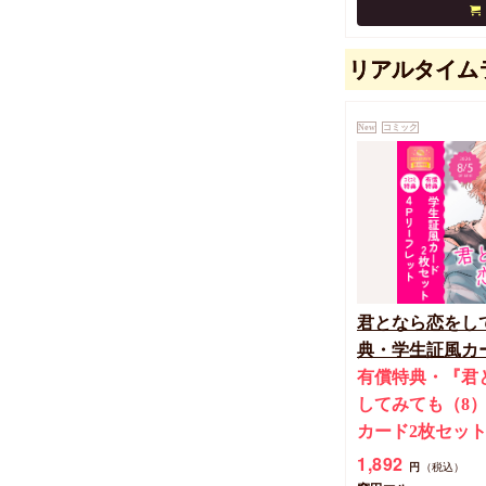
リアルタイム
New
コミック
君となら恋をし
典・学生証風カ
有償特典・『君
してみても（8
カード2枚セッ
1,892
円
（税込）