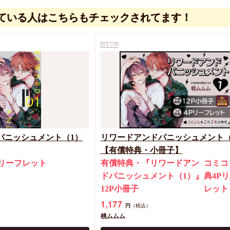
ている人はこちらもチェックされてます！
コミック
パニッシュメント（1）
リワードアンドパニッシュメント（
【有償特典・小冊子】
Pリーフレット
有償特典・『リワードアン
コミコ
ドパニッシュメント（1）』
典4P
12P小冊子
レット
1,177
円
（税込）
桃ムムム