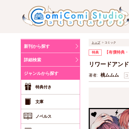
トップ
コミック
新刊から探す
【有償特典・
特典
詳細検索
リワードアンド
ジャンルから探す
桃ムムム
著者:
コ
特典付き
文庫
ノベルス