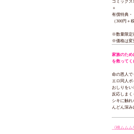
コミックス1
＋
有償特典・
（300円＋
※数量限定
※価格は変
家族のため
を救ってく
命の恩人で
エロ同人ボ
おしりをい
反応しまく
シキに触れ
んどん深み
《桃ムムム