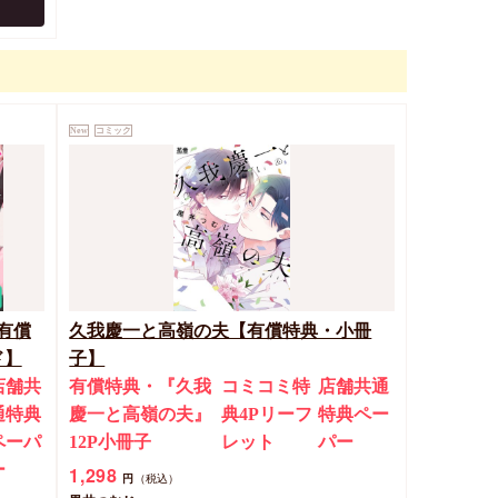
New
コミック
有償
久我慶一と高嶺の夫【有償特典・小冊
ド】
子】
店舗共
有償特典・『久我
コミコミ特
店舗共通
通特典
慶一と高嶺の夫』
典4Pリーフ
特典ペー
ペーパ
12P小冊子
レット
パー
ー
1,298
円
（税込）