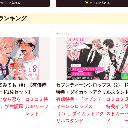
カートに入れる
カートに入れる
ランキング
New
コミック
てみても（8）【有償特
セブンティーンシロップス（2）【
ード2枚セット】
特典・ダイカットアクリルスタン
となら恋を
コミコミ特
有償特典・『セブンテ
コミコミ
）』学生証風
典4Pリーフ
ィーンシロップス
特典イラ
ト
レット
（2）』ダイカットアク
ストカー
リルスタンド
ド