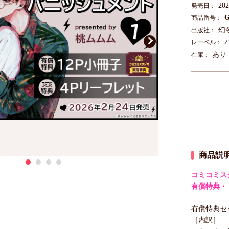
20
発売日：
G
商品番号：
幻
出版社：
レーベル：
あり
在庫：
商品説
コミコミス
有償特典・
有償特典セッ
［内訳］