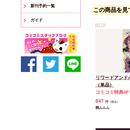
新刊予約一覧
この商品を見
ガイド
コミック
リワードアンド
（単品）
コミコミ特典4
847
円
（税込）
桃ムムム