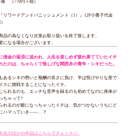
冊 （770円＋税）
『リワードアンドパニッシュメント（1）』12P小冊子代金
税）
商品の為なくなり次第お取り扱いを終了致します。
更になる場合がございます。
に借金の返済に追われ、人生を楽しめず疲れ果てていたイチ
れたのは、ちゃらくて怪しげな関西弁の青年・シキだった。
もあるシキの勢いと報酬の良さに負け、半ば投げやりな形で
イスに挑戦することになったイチ。
じられるのも、エッチな音声を録るのも初めてなのに身体が
っちゃって?
られるのが癖になっちゃったイチは、気がつかないうちにど
にハマっていき――…？
先生のほかの作品はこちらでチェック♪》