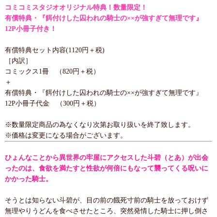
コミコミスタジオオリジナル特典！数量限定！
有償特典・『餌付けした囚われの騎士の××が強すぎて無理です』
12P小冊子付き！
有償特典セット内容(1120円＋税)
［内訳］
コミックス1冊 （820円＋税）
＋
有償特典・『餌付けした囚われの騎士の××が強すぎて無理です』
12P小冊子代金 （300円＋税）
※数量限定商品の為なくなり次第お取り扱いを終了致します。
※価格は変更になる場合がございます。
ひょんなことから異世界の牢屋にアクセスした斗碧（とあ）が出会
ったのは、食欲を満たすと性欲が何倍にもなって襲ってくる呪いに
かかった騎士。
そうとは知らない斗碧が、目の前の餓死寸前の騎士を放っておけず
無理やりうどんを食べさせたところ、突然発情した騎士に押し倒さ