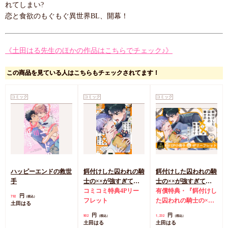
れてしまい?
恋と食欲のもぐもぐ異世界BL、開幕！
《土田はる先生のほかの作品はこちらでチェック♪》
この商品を見ている人はこちらもチェックされてます！
コミック
コミック
コミック
ハッピーエンドの救世
餌付けした囚われの騎
餌付けした囚われの騎
手
士の××が強すぎて無
士の××が強すぎて無
理です（単品）
コミコミ特典4Pリー
理です【有償特典・小
有償特典・『餌付けし
円
792
（税込）
フレット
冊子】
た囚われの騎士の××
土田はる
が強すぎて無理です』
円
円
902
1,232
（税込）
（税込）
12P小冊子
コミコミ特
土田はる
土田はる