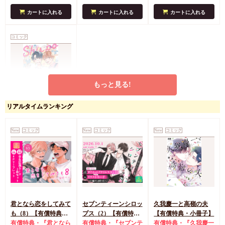
典4Pリーフレット
カートに入れる
カートに入れる
カートに入れる
コミック
もっと見る!
リアルタイムランキング
しっぽの恋
円
748
（税込）
New
コミック
New
コミック
New
コミック
土田はる
カートに入れる
君となら恋をしてみて
セブンティーンシロッ
久我慶一と高嶺の夫
も（8）【有償特典・
プス（2）【有償特
【有償特典・小冊子】
学生証風カード2枚セ
有償特典・『君となら
典・ダイカットアクリ
有償特典・『セブンテ
有償特典・『久我慶一