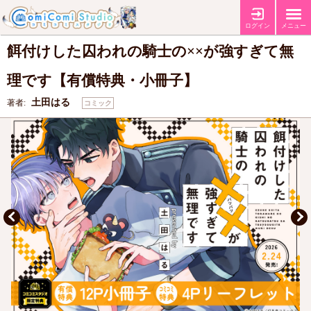
【有償特典・『餌付けした囚われの騎士の××が強すぎて無理です』12P小
特典
冊子】
【コミコミ特典4Pリーフレット】
ログイン
メニュー
餌付けした囚われの騎士の××が強すぎて無
理です【有償特典・小冊子】
土田はる
著者:
コミック