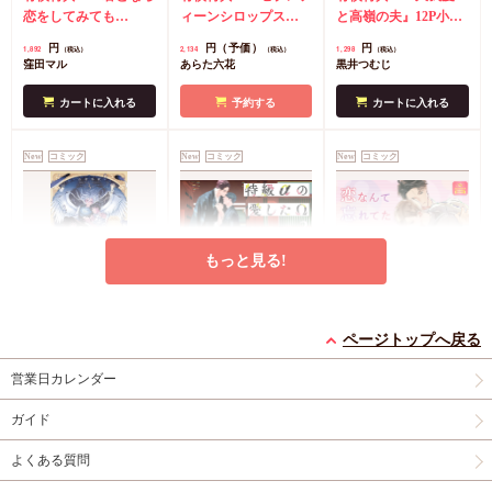
ット】
恋をしてみても
ルスタンド】
ィーンシロップス
と高嶺の夫』12P小冊
（8）』学生証風カー
（2）』ダイカットア
子
コミコミ特典4Pリ
円
円（予価）
円
1,892
2,134
1,298
（税込）
（税込）
（税込）
ド2枚セット
コミコミ
クリルスタンド
コミ
ーフレット
店舗共通
窪田マル
あらた六花
黒井つむじ
特典4Pリーフレット
コミ特典イラストカー
特典ペーパー
ド
店舗共通特典ペー
カートに入れる
予約する
カートに入れる
パー
New
コミック
New
コミック
New
コミック
もっと見る!
灯台守とかもめの子
特級αの愛したΩ（2）
恋なんて忘れてた【有
（3）【有償特典・小
コミコミ特典4Pリー
償特典・小冊子】
ページトップへ戻る
冊子】
有償特典・『灯台守と
フレット
有償特典・『恋なんて
営業日カレンダー
かもめの子（3）』
忘れてた』12P小冊子
円
877
（税込）
12P小冊子
コミコミ特典4Pリー
神波アユミ
円
円
1,408
1,237
（税込）
（税込）
ガイド
フレット
吾妻香夜
山路伴
よくある質問
カートに入れる
カートに入れる
カートに入れる