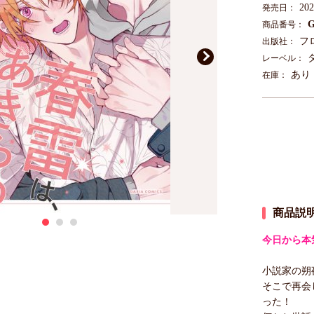
20
発売日：
G
商品番号：
フ
出版社：
レーベル：
あり
在庫：
商品説
今日から本
小説家の朔
そこで再会
った！