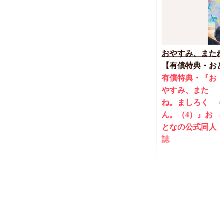
おやすみ、また
【有償特典・おと
締切！予約キャン
有償特典・『お
やすみ、また
ね。ましろく
ん。（4）』お
となの公式同人
誌
1,420
円（予価）
（
カトウロカ