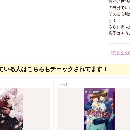
何かと世話
の自分でい
その居心地
う！
さらに雷太
恋愛はもう
《紅先生の
ている人はこちらもチェックされてます！
コミック