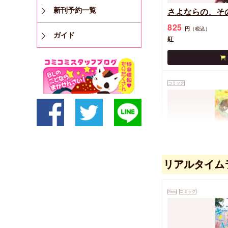
新刊予約一覧
さよならの、そ
825
円
（税込）
ガイド
紅
コミック
リアルタイム
華と嵐
618
円
（税込）
New
コミック
葵二葉/紅三葉