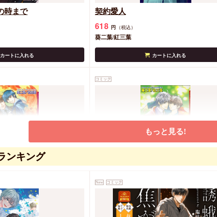
の時まで
契約愛人
618
円
（税込）
葵二葉/紅三葉
カートに入れる
カートに入れる
コミック
もっと見る!
ランキング
エクスタシーパラダイス
618
円
（税込）
New
コミック
葵二葉/紅三葉
カートに入れる
カートに入れる