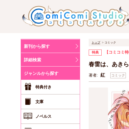
トップ
コミック
新刊から探す
【コミコミ特
特典
詳細検索
春雷は、あきら
ジャンルから探す
紅
著者:
コミック
特典付き
文庫
ノベルス