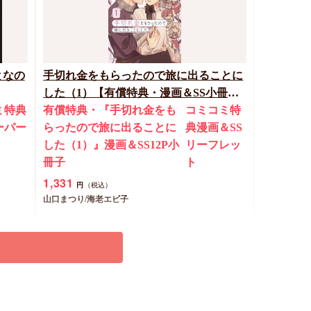
となの
手切れ金をもらったので旅に出ることに
した（1）【有償特典・漫画＆SS小冊
ミ特典
子】
有償特典・『手切れ金をも
コミコミ特
ーパー
らったので旅に出ることに
典漫画＆SS
した（1）』漫画＆SS12P小
リーフレッ
冊子
ト
1,331
円
（税込）
山口まつり/海老エビ子
予約する