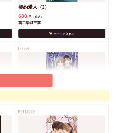
契約愛人（2）
680
円
（税込）
葵二葉/紅三葉
カートに入れる
コミック
支配者の白き檻（1）
660
円
（税込）
New
コミック
葵二葉/紅三葉
カートに入れる