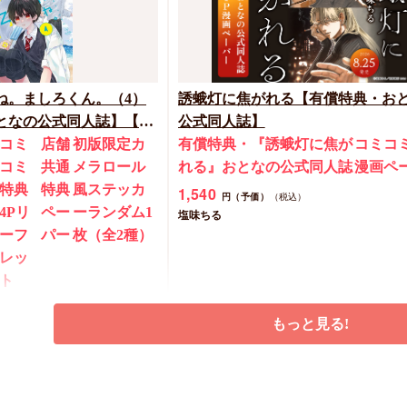
ね。ましろくん。（4）
誘蛾灯に焦がれる【有償特典・お
なの公式同人誌】【8/7
公式同人誌】
ペーン(抽■選)】
コミ
店舗
初版限定カ
有償特典・『誘蛾灯に焦が
コミコ
コミ
共通
メラロール
れる』おとなの公式同人誌
漫画ペ
特典
特典
風ステッカ
1,540
円（予価）
（税込）
4Pリ
ペー
ーランダム1
塩味ちる
ーフ
パー
枚（全2種）
レッ
ト
税込）
もっと見る!
予約する
予約する