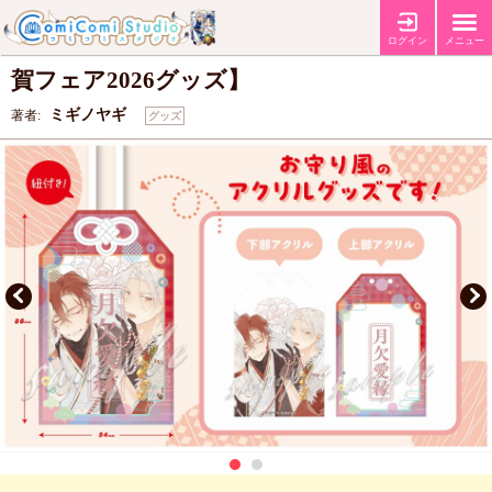
ミギノヤギ先生 アクリルお守り【Qpaお年
ログイン
メニュー
賀フェア2026グッズ】
ミギノヤギ
著者:
グッズ