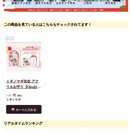
この商品を見ている人はこちらもチェックされてます！
グッズ
ミギノヤギ先生 アク
リルお守り【Qpaお年
賀フェア2026グッズ】
円
1,320
（税込）
ミギノヤギ
カートに入れる
リアルタイムランキング