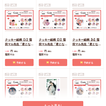
New
グッズ
New
グッズ
New
グッズ
クッキー絵柄【1】窪
クッキー絵柄【5】窪
クッキー絵柄【6】窪
田マル先生「君となら
田マル先生「君となら
田マル先生「君となら
恋をしてみても」完結
恋をしてみても」完結
恋をしてみても」完結
円
円
円
1,200
1,200
1,200
（税込）
（税込）
（税込）
記念Gratte オンライン
記念Gratte オンライン
記念Gratte オンライン
窪田マル
窪田マル
窪田マル
セット 描き下ろし
セット（有償特典アク
セット（有償特典アク
（有償特典アクリルコ
リルコースター付（全
リルコースター付（全
予約する
予約する
予約する
ースター付（全6種ラ
6種ランダム））
6種ランダム））
ンダム））
New
グッズ
New
グッズ
New
グッズ
もっと見る!