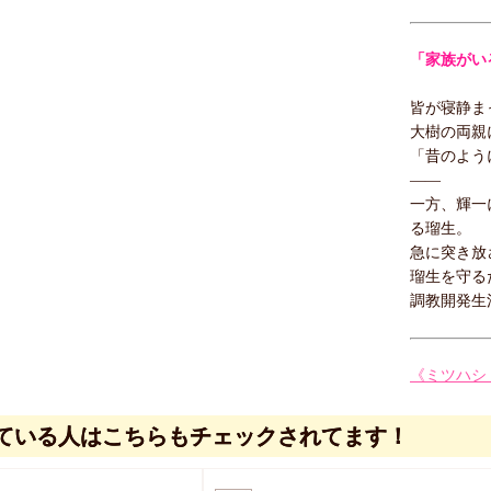
「家族がい
皆が寝静ま
大樹の両親
「昔のよう
――
一方、輝一
る瑠生。
急に突き放
瑠生を守る
調教開発生
《ミツハシ
ている人はこちらもチェックされてます！