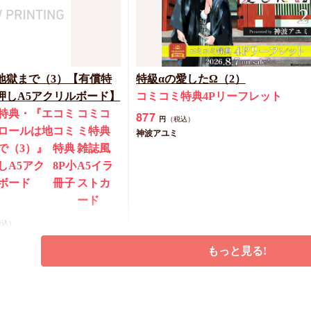
地獄まで（3）【有償特
特級αの愛したΩ（2）
押しA5アクリルボード】
コミコミ特典4Pリーフレット
特典・『エ
コミ
コミコ
877
円
（税込）
ロールは地
コミ
ミ特典
神波アユミ
で（3）』
特典
雑誌風
しA5アク
8P小
A5イラ
ボード
冊子
ストカ
ード
税込）
もっと見る!
予約する
カートに入れる
New
コミック