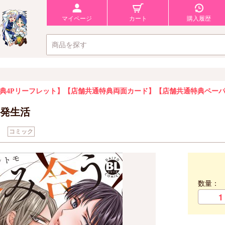
マイページ
カート
購入履歴
典4Pリーフレット】
【店舗共通特典両面カード】
【店舗共通特典ペー
発生活
モ
コミック
数量：