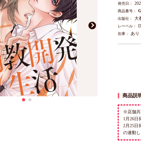
20
発売日：
G
商品番号：
大
出版社：
D
レーベル：
あり
在庫：
商品説
※店舗共
1月26
2月25
の連動し