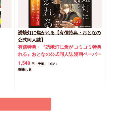
誘蛾灯に焦がれる【有償特典・おとなの
公式同人誌】
有償特典・『誘蛾灯に焦が
コミコミ特典
れる』おとなの公式同人誌
漫画ペーパー
1,540
円（予価）
（税込）
塩味ちる
予約する
New
コミック