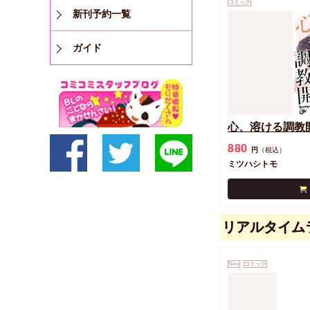
コミック
新刊予約一覧
ガイド
心、溶ける調教
880
円
（税込）
ミツハシトモ
リアルタイム
New
コミック