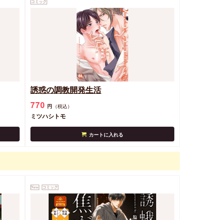
コミック
誘惑の調教開発生活
770
円
（税込）
ミツハシトモ
カートに入れる
New
コミック