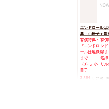
エンドロールは
典・小冊子＋箔
有償特典・
有償
『エンドロ
ンド
ールは地獄
獄ま
まで
箔押
（3）』小
リル
冊子
3,894
円（予価）
（
三ツ星しずく
New
コミック