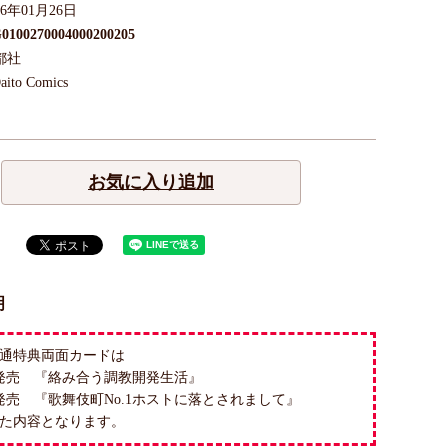
26年01月26日
0100270004000200205
都社
aito Comics
お気に入り追加
明
通特典両面カードは
日発売 『絡み合う調教開発生活』
日発売 『歌舞伎町No.1ホストに落とされまして』
た内容となります。