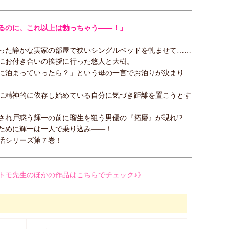
るのに、これ以上は勃っちゃう――！」
った静かな実家の部屋で狭いシングルベッドを軋ませて……
にお付き合いの挨拶に行った悠人と大樹。
に泊まっていったら？」という母の一言でお泊りが決まり
に精神的に依存し始めている自分に気づき距離を置こうとす
され戸惑う輝一の前に瑠生を狙う男優の『拓磨』が現れ!?
ために輝一は一人で乗り込み――！
活シリーズ第７巻！
トモ先生のほかの作品はこちらでチェック♪》