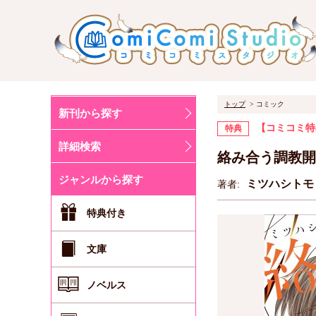
トップ
コミック
新刊から探す
【コミコミ特
特典
詳細検索
絡み合う調教開
ジャンルから探す
ミツハシト
著者:
特典付き
文庫
ノベルス