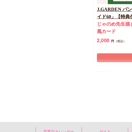
J.GARDEN
イド60」【特典
じゃのめ先生描
風カード
2,000
円
（税込）
同人誌
R18
HALOVER 
営業日カレンダー
ガイド