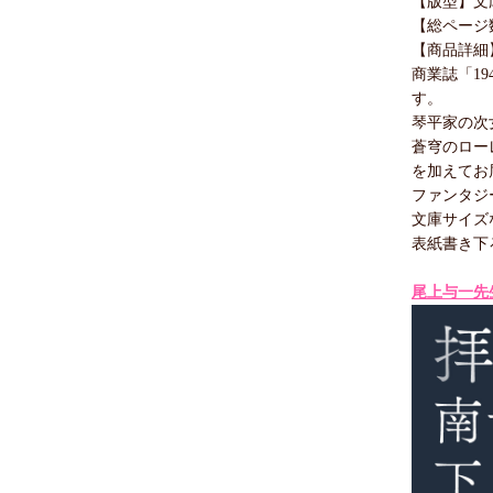
【版型】文
【総ページ数
【商品詳細
商業誌「1
す。
琴平家の次
蒼穹のロー
を加えてお
ファンタジ
文庫サイズ
表紙書き下
尾上与一先