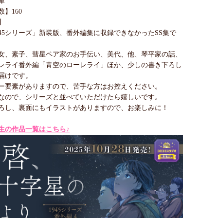
庫
】160
】
945シリーズ」新装版、番外編集に収録できなかったSS集で
女、素子、彗星ペア家のお手伝い、美代、他、琴平家の話、
レライ番外編「青空のローレライ」ほか、少しの書き下ろし
届けです。
ー要素がありますので、苦手な方はお控えください。
なので、シリーズと並べていただけたら嬉しいです。
ろし、裏面にもイラストがありますので、お楽しみに！
生の作品一覧はこちら♪