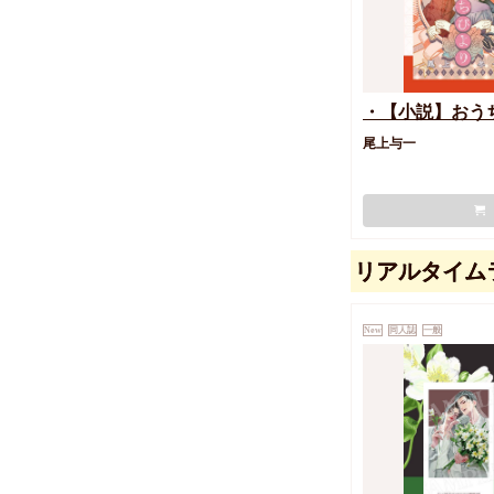
・【小説】おう
尾上与一
リアルタイム
New
同人誌
一般