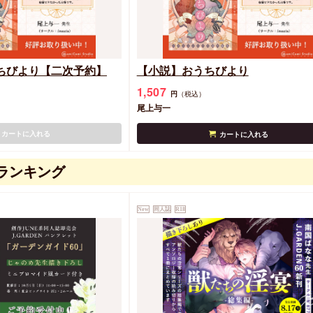
ちびより【二次予約】
【小説】おうちびより
1,507
円
（税込）
尾上与一
カートに入れる
カートに入れる
ランキング
New
同人誌
R18