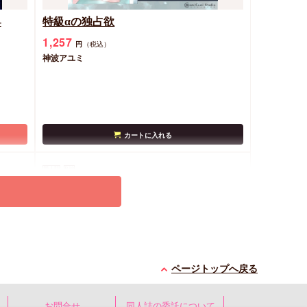
-
特級αの独占欲
1,257
円
（税込）
神波アユミ
カートに入れる
同人誌
R18
ページトップへ戻る
HALOVER【天獄のキスマーク】
お問合せ
同人誌の委託について