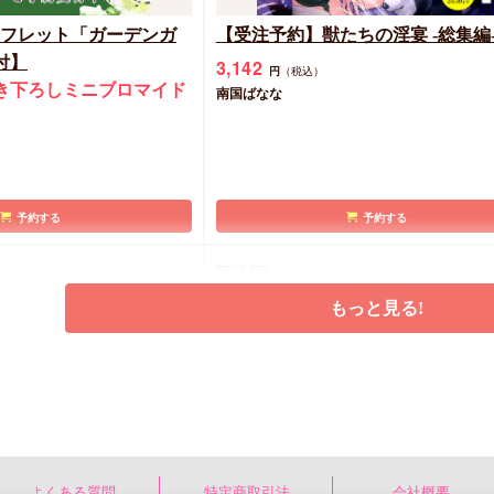
 パンフレット「ガーデンガ
【受注予約】獣たちの淫宴 -総集編
付】
3,142
円
（税込）
き下ろしミニブロマイド
南国ばなな
予約する
予約する
同人誌
R18
もっと見る!
短編集1【俺様魔王は年下天
完全なる一族 楽園の箱（2）
よくある質問
特定商取引法
会社概要