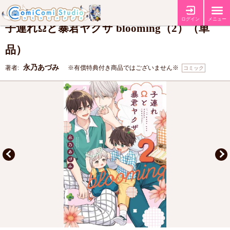
【コミコミ特典8P小冊子】
【店舗共通特典ペーパー】
特典
ログイン
メニュー
子連れΩと暴君ヤクザ blooming（2）（単
品）
永乃あづみ
著者:
※有償特典付き商品ではございません※
コミック