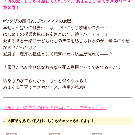
「俺の愛、しっかり感じてくれよ？」 あまあま子育てオメガバース
第３巻！
αヤクザの龍河と元Ωシンママの辰巳。
幸せいっぱいの極妻生活は、ついに小学校編がスタート♡
はじめての授業参観にお友達とのたこ焼きパーティー！
愛する番と一緒に子どもたちの成長を感じられるのが、最高に幸せ
な辰巳だったけど…
愛息子・理来の担任として龍河の元同級生が現れて――!?
「辰巳たちが幸せになれるなら死ぬ覚悟だってできてるんだよ」
護るものができたから、もっと強くなれる！
あまあま子育てオメガバース、待望の第3巻
《永乃あづみ先生のほかの作品はこちらでチェック♪》
この商品を見ている人はこちらもチェックされてます！