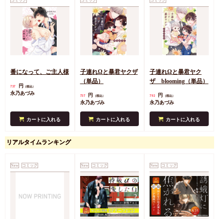
コミック
コミック
コミック
番になって、ご主人様
子連れΩと暴君ヤクザ
子連れΩと暴君ヤク
（単品）
ザ blooming（単品）
円
737
（税込）
永乃あづみ
円
円
737
792
（税込）
（税込）
永乃あづみ
永乃あづみ
カートに入れる
カートに入れる
カートに入れる
リアルタイムランキング
New
コミック
New
コミック
New
コミック