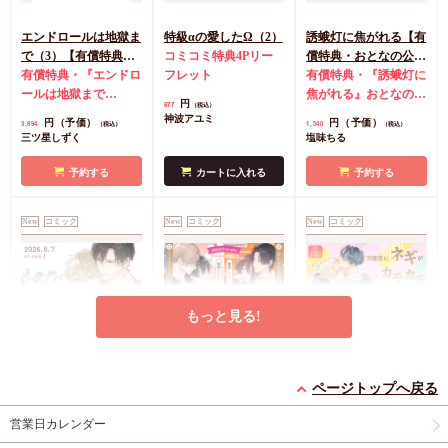
エンドロールは地獄ま
特級αの愛したΩ（2）
誘蛾灯に焦がれる【有
で（3）【有償特典・
コミコミ特典4Pリー
償特典・おとなの公式
小冊子＋箔押しA5ア
有償特典・『エンドロ
フレット
同人誌】
有償特典・『誘蛾灯に
クリルボード】
ールは地獄まで
焦がれる』おとなの公
円
877
（税込）
（3）』小冊子
有償特
式同人誌
コミコミ特
神波アユミ
円（予価）
円（予価）
3,894
1,540
（税込）
（税込）
典・『エンドロールは
典漫画ペーパー
三ツ星しずく
塩味ちる
地獄まで（3）』箔押
しA5アクリルボード
予約する
カートに入れる
予約する
コミコミ特典8P小冊
子
コミコミ特典雑誌
New
コミック
New
コミック
New
コミック
風A5イラストカード
もっと見る!
うなじに恋の痕【有償
【2冊セット商品】
冷蔵庫にネギがあった
特典・小冊子】
『臆病くらげと恋知ら
カモカモ【有償特典・
ページトップへ戻る
有償特典・『うなじに
ず【有償】+柴崎さん
2冊セット購入特典・
小冊子】【予約キャン
有償特典・『冷蔵庫に
営業日カレンダー
恋の痕』12P小冊子
のケモノみち【有
コミコミ特典8P小冊
ペーン対象外・7/24か
ネギがあったカモカ
償】』【8/17締切！予
子＆ミニクリアカード
ら受付開始】
モ』12P小冊子
店舗共