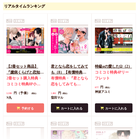
リアルタイムランキング
New
コミック
New
コミック
New
コミック
【2冊セット商品】
君となら恋をしてみて
特級αの愛したΩ（2）
『臆病くらげと恋知ら
も（8）【有償特典・
コミコミ特典4Pリー
ず【有償】+柴崎さん
2冊セット購入特典・
学生証風カード2枚セ
有償特典・『君となら
フレット
のケモノみち【有
コミコミ特典8P小冊
ット】
恋をしてみても
円
877
（税込）
償】』【8/17締切！予
子＆ミニクリアカード
（8）』学生証風カー
神波アユミ
円（予価）
円
3,559
1,892
（税込）
（税込）
約キャンペーン(抽■
2枚
有償特典・『臆病
ド2枚セット
コミコミ
N丸
窪田マル
選)】
くらげと恋知らず』お
特典4Pリーフレット
となの公式同人誌
有
予約する
カートに入れる
カートに入れる
償特典・『柴崎さんの
ケモノみち』スライド
New
コミック
New
コミック
New
コミック
アクリルカードキーホ
ルダー
封入特典・描
き下ろし撮り合いっこ