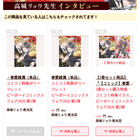
この商品を見ている人はこちらもチェックされてます！
コミック
コミック
コミック
・眷愛隷属（単品）
眷愛隷属（単品）
【2冊セット商品】
コミコミ特典4Pリー
コミコミ特典4Pリー
『【コミック】眷愛隷
フレット
フレット
属』＋『狐は嫉妬が止
2冊セット購入特典・
ビーボーイコミックス
ビーボーイコミックス
まらない -眷愛隷属-』
コミコミ特典イラスト
フェア2026 第2弾
フェア2026 第2弾
カード
ビーボーイコミックス
コミコミ特典
4Pリーフレット
フェア2026 第2弾
コミ
円
高城リョウ/夜光花
888
（税込）
コミ特典SS小冊子
高城リョウ/夜光花
円
2,483
（税込）
高城リョウ/夜光花
カートに入れる
特典を選ぶ
特典を選ぶ