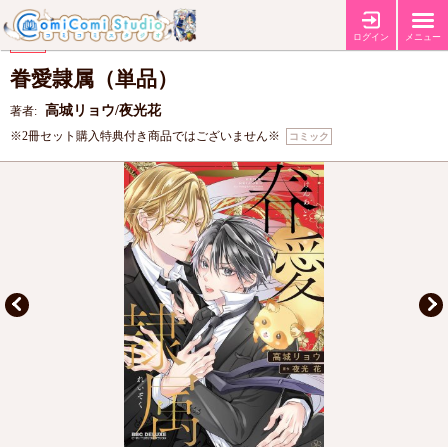
【コミコミ特典4Pリーフレット】
特典
ログイン
メニュー
【ビーボーイコミックスフェア2026 第2弾】
フェア
眷愛隷属（単品）
高城リョウ/夜光花
著者:
※2冊セット購入特典付き商品ではございません※
コミック