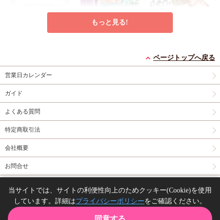
チェキランダム2枚(全
4種)
店舗共通特典ペ
もっと見る!
ーパー2枚
エンドロールは地獄ま
シュガーアピール【有
うなじに恋の痕【有償
で（3）【有償特典・
償特典・小冊子】
特典・小冊子】
ページトップへ戻る
小冊子＋箔押しA5ア
有償特典・『エンドロ
有償特典・『シュガー
有償特典・『うなじに
営業日カレンダー
クリルボード】
ールは地獄まで
アピール』12P小冊子
恋の痕』12P小冊子
（3）』小冊子
有償特
コミコミ特典4Pリー
円（予価）
円（予価）
円
3,894
1,226
1,295
（税込）
（税込）
（税込）
ガイド
典・『エンドロールは
フレット
コミコミ特
三ツ星しずく
ひなこ
永乃あづみ
地獄まで（3）』箔押
典ミニイラストカード
よくある質問
しA5アクリルボード
予約する
予約する
カートに入れる
コミコミ特典8P小冊
特定商取引法
子
コミコミ特典雑誌
New
コミック
New
コミック
New
コミック
風A5イラストカード
会社概要
お問合せ
同人誌の委託について
当サイトでは、サイトの利便性向上のためクッキー(Cookie)を使用
しています。詳細は
プライバシーポリシー
をご確認ください。
Copyright(C) comicomi studio. All right reserved.
誘蛾灯に焦がれる【有
コワモテお兄さんとう
【2冊セット商品】
同意する
償特典・おとなの公式
ぶギャルくん【有償特
『臆病くらげと恋知ら