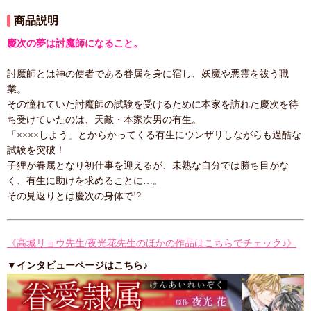
商品説明
慶次の夢は討魔師になること。
討魔師とは神の使者である眷属を身に宿し、妖魔や悪霊を祓う職
業。
その憧れていた討魔師の試験を受けるために本家を訪れた慶次を待
ち受けていたのは、天敵・本家次男の有生。
「××××しよう」とからかってくる有生にウンザリしながらも過酷な
試験を突破！
子狸が眷属となり初仕事を迎えるが、未熟な自分では勝ち目がな
く、有生に助けを求めることに…。
その見返りとは慶次の身体で!?
《高城リョウ先生/夜光花先生のほかの作品はこちらでチェック♪》
▼インタビューページはこちら♪