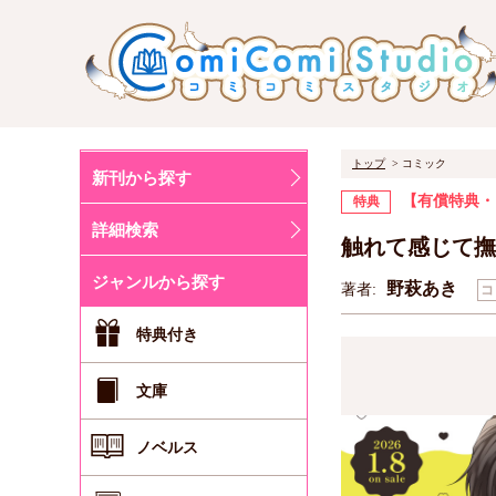
トップ
コミック
新刊から探す
【有償特典・
特典
詳細検索
触れて感じて撫
ジャンルから探す
野萩あき
著者:
コ
特典付き
文庫
ノベルス