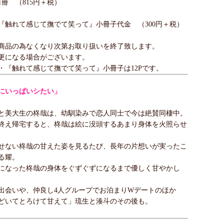
冊 （815円＋税）
『触れて感じて撫でて笑って』小冊子代金 （300円＋税）
商品の為なくなり次第お取り扱いを終了致します。
更になる場合がございます。
・『触れて感じて撫でて笑って』小冊子は12Pです。
にいっぱいシたい」
と美大生の柊哉は、幼馴染みで恋人同士で今は絶賛同棲中。
終え帰宅すると、柊哉は絵に没頭するあまり身体を火照らせ
せない柊哉の甘えた姿を見るたび、長年の片想いが実ったこ
る耀。
になった柊哉の身体をぐずぐずになるまで優しく甘やかし
出会いや、仲良し4人グループでお泊まりWデートのほか
どいてとろけて甘えて」琉生と湊斗のその後も。