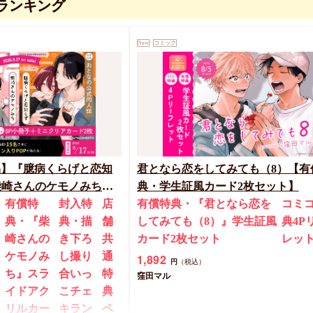
ランキング
New
コミック
品】『臆病くらげと恋知
君となら恋をしてみても（8）【有
柴崎さんのケモノみち
典・学生証風カード2枚セット】
17締切！予約キャンペー
有償特
封入特
店
有償特典・『君となら恋を
コミ
典・『柴
典・描
舗
してみても（8）』学生証風
典4P
崎さんの
き下ろ
共
カード2枚セット
レッ
ケモノみ
し撮り
通
1,892
円
（税込）
ち』スラ
合いっ
特
窪田マル
イドアク
こチェ
典
リルカー
キラン
ペ