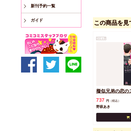
新刊予約一覧
ガイド
この商品を見
コミック
擬似兄弟の恋の
737
円
（税込）
野萩あき