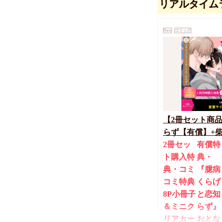
リアルタイム
New
コミック
【2冊セット商
らず【有償】+
【有償】』【8/
2冊セッ
有償特
ン(抽■選)】
ト購入特
典・
典・コミ
『臆病
コミ特典
くらげ
8P小冊子
と恋知
＆ミニク
らず』
リアカー
おとな