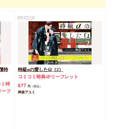
New
コミック
償特
特級αの愛したΩ（2）
コミコミ特典4Pリーフレット
コミ特
877
円
（税込）
リーフ
神波アユミ
ト