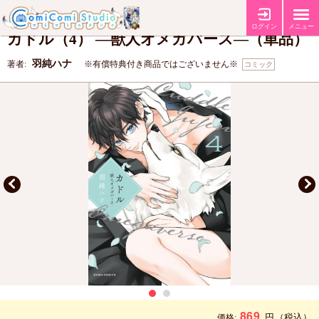
【コミコミ特典4Pリーフレット】
特典
ログイン
メニュー
カドル（4） ―獣人オメガバース―（単品）
羽純ハナ
著者:
※有償特典付き商品ではございません※
コミック
869
円
（税込）
価格: