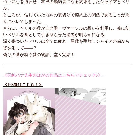
ついに心を通わせ、本当の婚約者になる約束をしたシャイアとベリ
ル。
ところが、信じていたガルの裏切りで契約上の関係であることが周
りにバレてしまった。
さらに、ベリルの母が亡き番・ヴァーシルの想いを利用し、彼に幼
いベリルを番として引き取らせた過去が明らかになる。
深く傷ついたベリルは全てに疲れ、屋敷を手放しシャイアの前から
姿を消して――!?
偽りの番が紡ぐ愛の物語、堂々完結！
《羽純ハナ先生のほかの作品はこちらでチェック♪》
《1~3巻はこちら！》