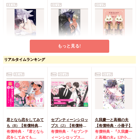
コミック
コミック
コミック
もっと見る!
ペンデュラム-獣人オ
レムナント（4）-獣人
プチミニョン（1）-獣
メガバース-
オメガバース-
人おめがばーす-
リアルタイムランキング
円
円
円
712
712
712
（税込）
（税込）
（税込）
羽純ハナ
羽純ハナ
羽純ハナ
New
コミック
New
コミック
New
コミック
カートに入れる
カートに入れる
カートに入れる
君となら恋をしてみて
セブンティーンシロッ
久我慶一と高嶺の夫
も（8）【有償特典・
プス（2）【有償特
【有償特典・小冊子】
学生証風カード2枚セ
有償特典・『君となら
典・ダイカットアクリ
有償特典・『セブンテ
有償特典・『久我慶一
ット】
恋をしてみても
ルスタンド】
ィーンシロップス
と高嶺の夫』12P小冊