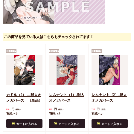
この商品を見ている人はこちらもチェックされてます！
コミック
コミック
コミック
カドル（2） ―獣人オ
レムナント（1）-獣人
レムナント（2）-獣人
メガバース―（単品）
オメガバース-
オメガバース-
円
円
円
858
712
712
（税込）
（税込）
（税込）
羽純ハナ
羽純ハナ
羽純ハナ
カートに入れる
カートに入れる
カートに入れる