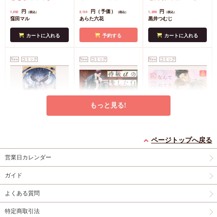
（8）』学生証風カー
（2）』ダイカットア
子
コミコミ特典4Pリ
円
円（予価）
円
1,892
2,134
1,298
（税込）
（税込）
（税込）
ド2枚セット
コミコミ
クリルスタンド
コミ
ーフレット
店舗共通
窪田マル
あらた六花
黒井つむじ
特典4Pリーフレット
コミ特典イラストカー
特典ペーパー
ド
店舗共通特典ペー
カートに入れる
予約する
カートに入れる
パー
New
コミック
New
コミック
New
コミック
もっと見る!
灯台守とかもめの子
特級αの愛したΩ（2）
恋なんて忘れてた【有
（3）【有償特典・小
コミコミ特典4Pリー
償特典・小冊子】
ページトップへ戻る
冊子】
有償特典・『灯台守と
フレット
有償特典・『恋なんて
営業日カレンダー
かもめの子（3）』
忘れてた』12P小冊子
円
877
（税込）
12P小冊子
コミコミ特典4Pリー
神波アユミ
円
円
1,408
1,237
（税込）
（税込）
ガイド
フレット
吾妻香夜
山路伴
よくある質問
カートに入れる
カートに入れる
カートに入れる
特定商取引法