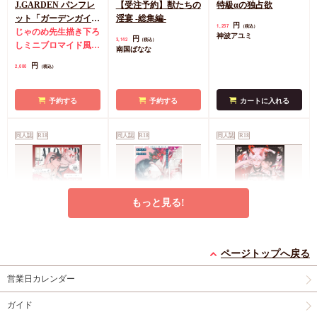
J.GARDEN パンフレ
【受注予約】獣たちの
特級αの独占欲
ット「ガーデンガイド
淫宴 -総集編-
円
1,257
（税込）
60」【特典付】
じゃのめ先生描き下ろ
神波アユミ
円
3,142
（税込）
しミニブロマイド風カ
南国ばなな
ード
円
2,000
（税込）
予約する
予約する
カートに入れる
同人誌
R18
同人誌
R18
同人誌
R18
もっと見る!
HALOVER 短編集
完全なる一族 楽園の
HALOVER【天獄の
1【俺様魔王は年下天
箱（2）
キスマーク】
ページトップへ戻る
使の底なしの愛なんか
円
円
円
1,430
1,430
2,143
（税込）
（税込）
（税込）
営業日カレンダー
に絆されない】
紅茶ティー
おやすみ毛布
紅茶ティー
ガイド
カートに入れる
カートに入れる
カートに入れる