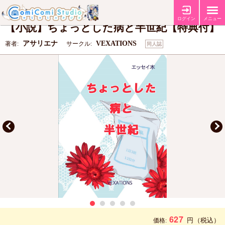
【しおり2種】
特典
ログイン
メニュー
【小説】ちょっとした病と半世紀【特典付】
アサリエナ
VEXATIONS
著者:
サークル:
同人誌
627
円
（税込）
価格: