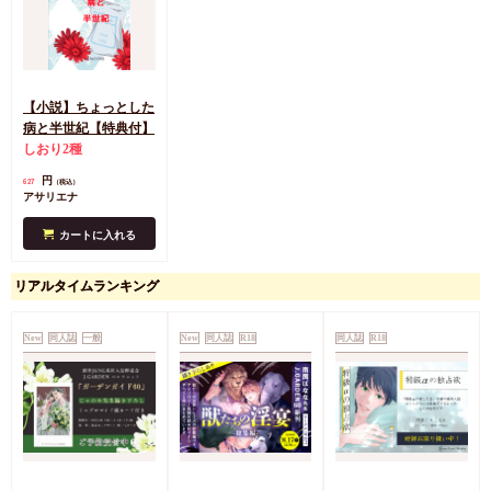
【小説】ちょっとした
病と半世紀【特典付】
しおり2種
円
627
（税込）
アサリエナ
カートに入れる
リアルタイムランキング
New
同人誌
一般
New
同人誌
R18
同人誌
R18