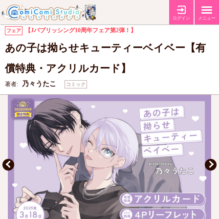
【有償特典・『あの子は拗らせキューティーベイベー』アクリルカード】
特典
【コミコミ特典4Pリーフレット】
ログイン
メニュー
【Jパブリッシング10周年フェア第2弾！】
フェア
あの子は拗らせキューティーベイベー【有
償特典・アクリルカード】
乃々うたこ
著者:
コミック