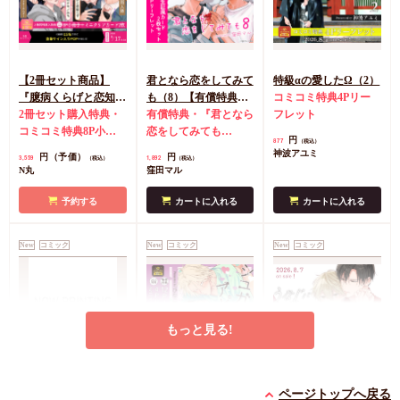
【2冊セット商品】
君となら恋をしてみて
特級αの愛したΩ（2）
『臆病くらげと恋知ら
も（8）【有償特典・
コミコミ特典4Pリー
ず【有償】+柴崎さん
2冊セット購入特典・
学生証風カード2枚セ
有償特典・『君となら
フレット
のケモノみち【有
コミコミ特典8P小冊
ット】
恋をしてみても
円
877
（税込）
償】』【8/17締切！予
子＆ミニクリアカード
（8）』学生証風カー
神波アユミ
円（予価）
円
3,559
1,892
（税込）
（税込）
約キャンペーン(抽■
2枚
有償特典・『臆病
ド2枚セット
コミコミ
N丸
窪田マル
選)】
くらげと恋知らず』お
特典4Pリーフレット
となの公式同人誌
有
予約する
カートに入れる
カートに入れる
償特典・『柴崎さんの
ケモノみち』スライド
New
コミック
New
コミック
New
コミック
アクリルカードキーホ
ルダー
封入特典・描
き下ろし撮り合いっこ
チェキランダム2枚(全
4種)
店舗共通特典ペ
もっと見る!
ーパー2枚
エンドロールは地獄ま
シュガーアピール【有
うなじに恋の痕【有償
で（3）【有償特典・
償特典・小冊子】
特典・小冊子】
ページトップへ戻る