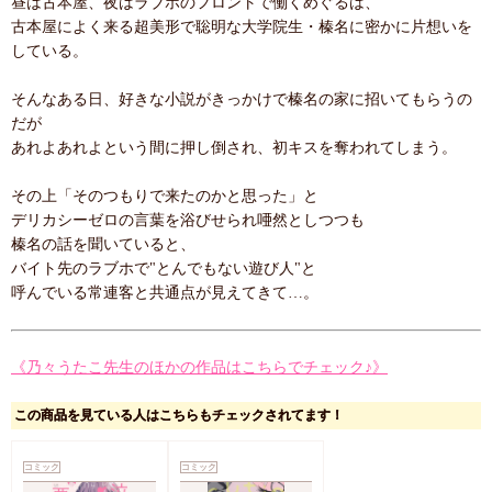
昼は古本屋、夜はラブホのフロントで働くめぐるは、
古本屋によく来る超美形で聡明な大学院生・榛名に密かに片想いを
している。
そんなある日、好きな小説がきっかけで榛名の家に招いてもらうの
だが
あれよあれよという間に押し倒され、初キスを奪われてしまう。
その上「そのつもりで来たのかと思った」と
デリカシーゼロの言葉を浴びせられ唖然としつつも
榛名の話を聞いていると、
バイト先のラブホで"とんでもない遊び人"と
呼んでいる常連客と共通点が見えてきて…。
《乃々うたこ先生のほかの作品はこちらでチェック♪》
この商品を見ている人はこちらもチェックされてます！
コミック
コミック