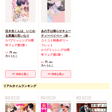
泣き虫くんは、いじわ
あの子は拗らせキュー
る悪魔の言いなり
ティーベイベー（単
Jパブリッシング10周
品）
コミコミ特典4Pリー
年フェア第2弾！
フレット
Jパブリッシング10周
円
770
（税込）
年フェア第2弾！
乃々うたこ
円
825
（税込）
乃々うたこ
特典を選ぶ
特典を選ぶ
リアルタイムランキング
New
コミック
New
コミック
New
コミック