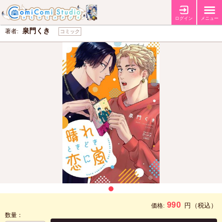
晴れときどき恋に嵐
ログイン
メニュー
泉門くき
著者:
コミック
990
円
（税込）
価格:
数量：