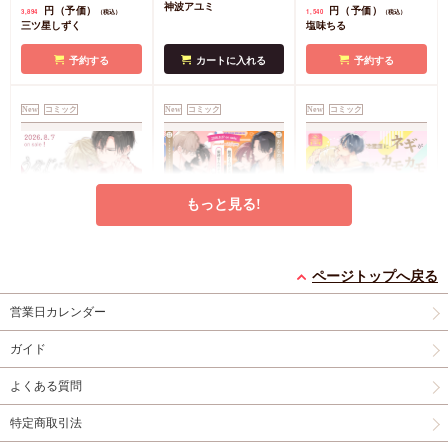
（3）』小冊子
有償特
式同人誌
コミコミ特
神波アユミ
円（予価）
円（予価）
3,894
1,540
（税込）
（税込）
典・『エンドロールは
典漫画ペーパー
三ツ星しずく
塩味ちる
地獄まで（3）』箔押
しA5アクリルボード
予約する
カートに入れる
予約する
コミコミ特典8P小冊
子
コミコミ特典雑誌
New
コミック
New
コミック
New
コミック
風A5イラストカード
もっと見る!
うなじに恋の痕【有償
【2冊セット商品】
冷蔵庫にネギがあった
特典・小冊子】
『臆病くらげと恋知ら
カモカモ【有償特典・
ページトップへ戻る
有償特典・『うなじに
ず【有償】+柴崎さん
2冊セット購入特典・
小冊子】【予約キャン
有償特典・『冷蔵庫に
営業日カレンダー
恋の痕』12P小冊子
のケモノみち【有
コミコミ特典8P小冊
ペーン対象外・7/24か
ネギがあったカモカ
償】』【8/17締切！予
子＆ミニクリアカード
ら受付開始】
モ』12P小冊子
店舗共
円
円（予価）
円
1,295
3,559
1,259
（税込）
（税込）
（税込）
ガイド
約キャンペーン(抽■
2枚
有償特典・『臆病
通特典カラーペーパー
永乃あづみ
N丸
三島ピタリ
選)】
くらげと恋知らず』お
よくある質問
となの公式同人誌
有
カートに入れる
予約する
カートに入れる
償特典・『柴崎さんの
特定商取引法
ケモノみち』スライド
New
コミック
New
コミック
New
コミック
アクリルカードキーホ