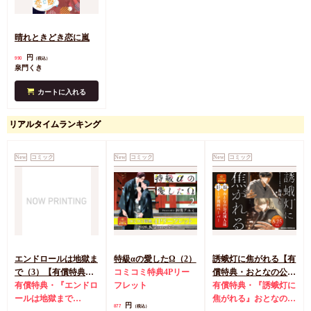
晴れときどき恋に嵐
円
990
（税込）
泉門くき
カートに入れる
リアルタイムランキング
New
コミック
New
コミック
New
コミック
エンドロールは地獄ま
特級αの愛したΩ（2）
誘蛾灯に焦がれる【有
で（3）【有償特典・
コミコミ特典4Pリー
償特典・おとなの公式
小冊子＋箔押しA5ア
有償特典・『エンドロ
フレット
同人誌】
有償特典・『誘蛾灯に
クリルボード】
ールは地獄まで
焦がれる』おとなの公
円
877
（税込）