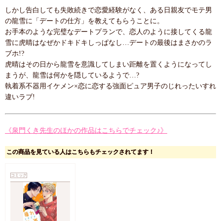
しかし告白しても失敗続きで恋愛経験がなく、ある日親友でモテ男
の龍雪に「デートの仕方」を教えてもらうことに。
お手本のような完璧なデートプランで、恋人のように接してくる龍
雪に虎晴はなぜかドキドキしっぱなし…デートの最後はまさかのラ
ブホ!?
虎晴はその日から龍雪を意識してしまい距離を置くようになってし
まうが、龍雪は何かを隠しているようで…?
執着系不器用イケメン×恋に恋する強面ピュア男子のじれったいすれ
違いラブ!
《泉門くき先生のほかの作品はこちらでチェック♪》
この商品を見ている人はこちらもチェックされてます！
コミック