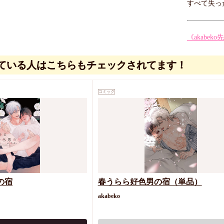
すべて失っ
《akabe
ている人はこちらもチェックされてます！
コミック
の宿
春うらら好色男の宿（単品）
akabeko