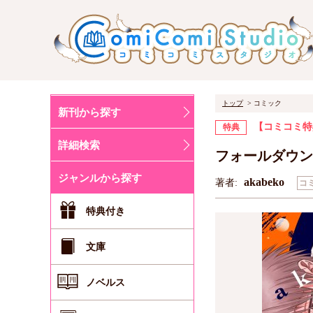
トップ
コミック
新刊から探す
【コミコミ特
特典
詳細検索
フォールダウン
ジャンルから探す
akabeko
著者:
コ
特典付き
文庫
ノベルス