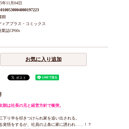
25年11月04日
0100530004000197223
書館
ディアプラス・コミックス
商業誌CP60s
お気に入り追加
明
太朗は社長の兄と経営方針で衝突。
三下り半を叩きつけられ家を追い出される。
る覚悟をするが、社員の上条に家に誘われ……！？