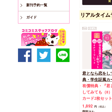
新刊予約一覧
リアルタイム
ガイド
New
コミック
君となら恋をし
典・学生証風カ
有償特典・『君
してみても（8
カード2枚セッ
1,892
円
（税込）
窪田マル