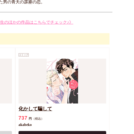
た男の青天の霹靂の恋。
ko先生のほかの作品はこちらでチェック♪》
コミック
化かして騙して
737
円
（税込）
akabeko