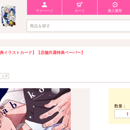
マイページ
カート
購入履歴
典イラストカード】
【店舗共通特典ペーパー】
ミック
数量：