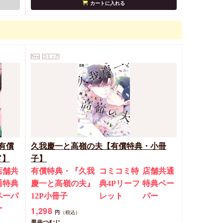
カートに入れる
New
コミック
有償
久我慶一と高嶺の夫【有償特典・小冊
ド】
子】
店舗共
有償特典・『久我
コミコミ特
店舗共通
通特典
慶一と高嶺の夫』
典4Pリーフ
特典ペー
ペーパ
12P小冊子
レット
パー
ー
1,298
円
（税込）
黒井つむじ