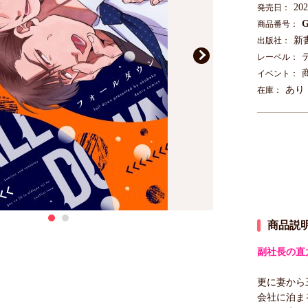
20
発売日：
G
商品番号：
新
出版社：
レーベル：
イベント：
あり
在庫：
商品説
副社長の直
更に妻から
会社に泊ま