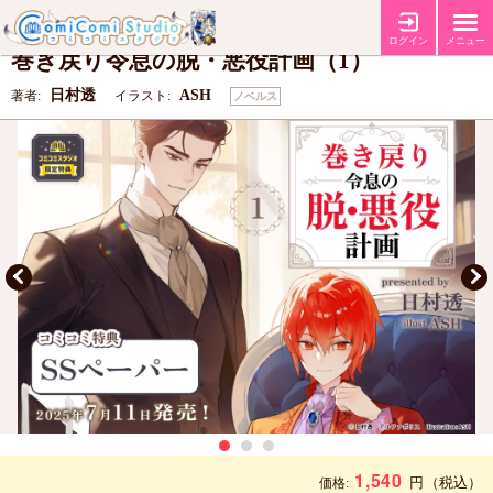
【コミコミ特典SSペーパー】
特典
ログイン
メニュー
巻き戻り令息の脱・悪役計画（1）
日村透
ASH
著者:
イラスト:
ノベルス
1,540
円
（税込）
価格: