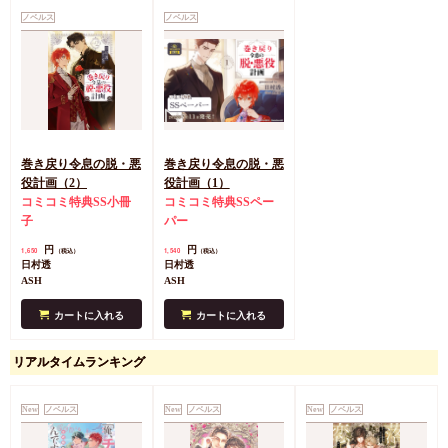
ノベルス
ノベルス
巻き戻り令息の脱・悪
巻き戻り令息の脱・悪
役計画（2）
役計画（1）
コミコミ特典SS小冊
コミコミ特典SSペー
子
パー
円
円
1,650
1,540
（税込）
（税込）
日村透
日村透
ASH
ASH
カートに入れる
カートに入れる
リアルタイムランキング
New
ノベルス
New
ノベルス
New
ノベルス