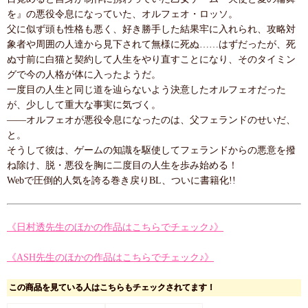
を』の悪役令息になっていた、オルフェオ・ロッソ。
父に似ず頭も性格も悪く、好き勝手した結果牢に入れられ、攻略対
象者や周囲の人達から見下されて無様に死ぬ……はずだったが、死
ぬ寸前に白猫と契約して人生をやり直すことになり、そのタイミン
グで今の人格が体に入ったようだ。
一度目の人生と同じ道を辿らないよう決意したオルフェオだった
が、少しして重大な事実に気づく。
――オルフェオが悪役令息になったのは、父フェランドのせいだ、
と。
そうして彼は、ゲームの知識を駆使してフェランドからの悪意を撥
ね除け、脱・悪役を胸に二度目の人生を歩み始める！
Webで圧倒的人気を誇る巻き戻りBL、ついに書籍化!!
《日村透先生のほかの作品はこちらでチェック♪》
《ASH先生のほかの作品はこちらでチェック♪》
この商品を見ている人はこちらもチェックされてます！