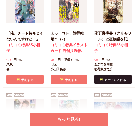
「俺、チート持ちじゃ
えっ、コレ、誰得結
落丁魔導書（グリモワ
ないんですけど！」北
婚？（2）
ール）に恋物語を記す
の砦編
コミコミ特典SS小冊
コミコミ特典イラスト
には（単品）
コミコミ特典SS小冊
子
カード
店舗共通特典
子
ペーパー
円
円（予価）
円
1,760
2,200
1,859
（税込）
（税込）
（税込）
久臥
円玉
あかつき雨垂
杏
小山田あみ
稲荷家房之介
予約する
予約する
カートに入れる
New
ノベルス
New
ノベルス
New
ノベルス
もっと見る!