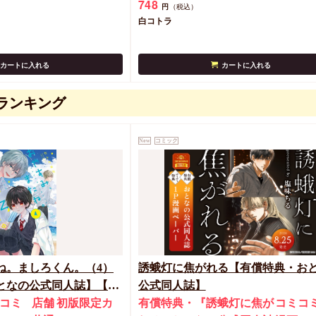
748
円
（税込）
白コトラ
カートに入れる
カートに入れる
ランキング
New
コミック
ね。ましろくん。（4）
誘蛾灯に焦がれる【有償特典・お
なの公式同人誌】【8/7
公式同人誌】
ペーン(抽■選)】
コミ
店舗
初版限定カ
有償特典・『誘蛾灯に焦が
コミコ