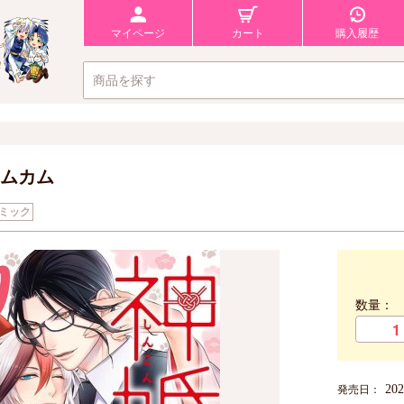
マイページ
カート
購入履歴
ムカム
ミック
数量：
20
発売日：