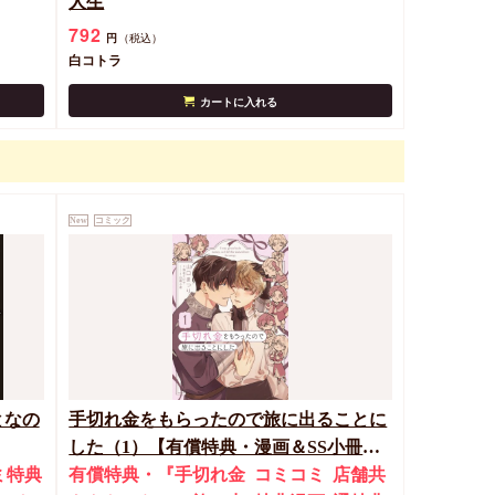
人生
792
円
（税込）
白コトラ
カートに入れる
New
コミック
となの
手切れ金をもらったので旅に出ることに
した（1）【有償特典・漫画＆SS小冊
ミ特典
子】
有償特典・『手切れ金
コミコミ
店舗共