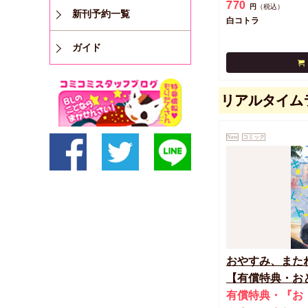
770
円
（税込）
新刊予約一覧
白コトラ
ガイド
リアルタイム
New
コミック
おやすみ、また
【有償特典・おと
締切！予約キャン
有償特典・『お