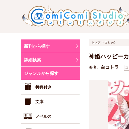
トップ
コミック
新刊から探す
神婚ハッピーカ
詳細検索
白コトラ
著者:
コ
ジャンルから探す
特典付き
文庫
ノベルス