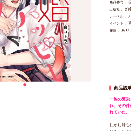
G
商品番号：
幻
出版社：
レーベル：
イベント：
あり
在庫：
商品説
一族の繁栄
れ、その伴
れていた。
しかし肝心