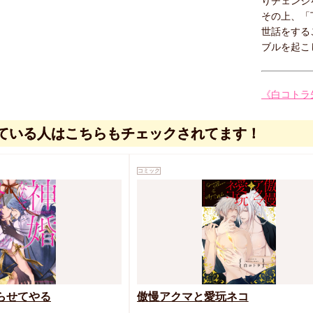
りチェン
その上、「
世話をする
ブルを起こ
《白コトラ
ている人はこちらもチェックされてます！
コミック
らせてやる
傲慢アクマと愛玩ネコ