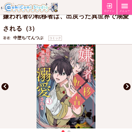
【コミコミ特典メッセージペーパー】
【店舗共通特典イラストカード】
特典
ログイン
メニュー
嫌われ者の転移者は、出戻った異世界で溺愛
される（3）
中堕ち/てんつぶ
著者:
コミック