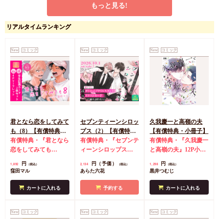
もっと見る!
嫌われ者の転移者は、
リアルタイムランキング
出戻った異世界で溺愛
される（3）
コミコミ特典メッセー
ジペーパー
店舗共通
New
コミック
New
コミック
New
コミック
特典イラストカード
中堕ち/てんつぶ
カートに入れる
君となら恋をしてみて
セブンティーンシロッ
久我慶一と高嶺の夫
も（8）【有償特典・
プス（2）【有償特
【有償特典・小冊子】
学生証風カード2枚セ
有償特典・『君となら
典・ダイカットアクリ
有償特典・『セブンテ
有償特典・『久我慶一
ット】
恋をしてみても
ルスタンド】
ィーンシロップス
と高嶺の夫』12P小冊
（8）』学生証風カー
（2）』ダイカットア
子
コミコミ特典4Pリ
円
円（予価）
円
1,892
2,134
1,298
（税込）
（税込）
（税込）
ド2枚セット
コミコミ
クリルスタンド
コミ
ーフレット
店舗共通
窪田マル
あらた六花
黒井つむじ
特典4Pリーフレット
コミ特典イラストカー
特典ペーパー
ド
店舗共通特典ペー
カートに入れる
予約する
カートに入れる
パー
New
コミック
New
コミック
New
コミック