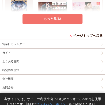
もっと見る!
灯台守とかもめの子
特級αの愛したΩ（2）
恋なんて忘れてた【有
（3）【有償特典・小
コミコミ特典4Pリー
償特典・小冊子】
ページトップへ戻る
冊子】
有償特典・『灯台守と
フレット
有償特典・『恋なんて
営業日カレンダー
かもめの子（3）』
忘れてた』12P小冊子
円
877
（税込）
12P小冊子
コミコミ特典4Pリー
神波アユミ
円
円
1,408
1,237
（税込）
（税込）
ガイド
フレット
吾妻香夜
山路伴
よくある質問
カートに入れる
カートに入れる
カートに入れる
特定商取引法
New
コミック
New
コミック
New
コミック
会社概要
お問合せ
同人誌の委託について
当サイトでは、サイトの利便性向上のためクッキー(Cookie)を使用
しています。詳細は
プライバシーポリシー
をご確認ください。