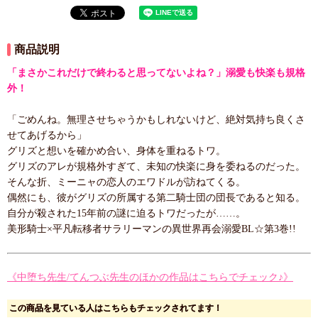
商品説明
「まさかこれだけで終わると思ってないよね？」溺愛も快楽も規格
外！
「ごめんね。無理させちゃうかもしれないけど、絶対気持ち良くさ
せてあげるから」
グリズと想いを確かめ合い、身体を重ねるトワ。
グリズのアレが規格外すぎて、未知の快楽に身を委ねるのだった。
そんな折、ミーニャの恋人のエワドルが訪ねてくる。
偶然にも、彼がグリズの所属する第二騎士団の団長であると知る。
自分が殺された15年前の謎に迫るトワだったが……。
美形騎士×平凡転移者サラリーマンの異世界再会溺愛BL☆第3巻!!
《中堕ち先生/てんつぶ先生のほかの作品はこちらでチェック♪》
この商品を見ている人はこちらもチェックされてます！