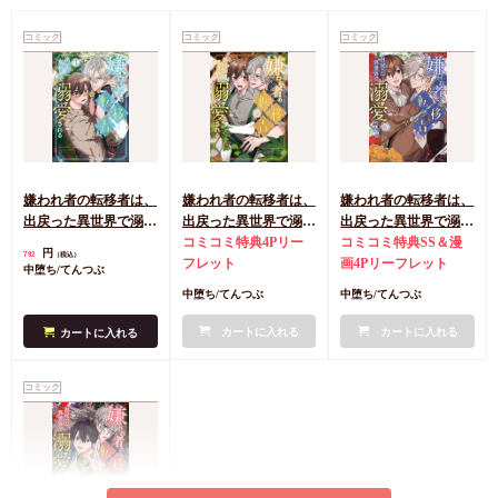
コミック
コミック
コミック
嫌われ者の転移者は、
嫌われ者の転移者は、
嫌われ者の転移者は、
出戻った異世界で溺愛
出戻った異世界で溺愛
出戻った異世界で溺愛
される（1）
される（2）
コミコミ特典4Pリー
される（4）
コミコミ特典SS＆漫
円
792
（税込）
フレット
画4Pリーフレット
中堕ち/てんつぶ
中堕ち/てんつぶ
中堕ち/てんつぶ
カートに入れる
カートに入れる
カートに入れる
コミック