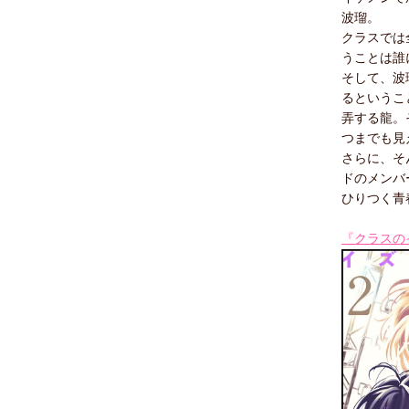
波瑠。
クラスでは
うことは誰
そして、波
るというこ
弄する龍。
つまでも見
さらに、そ
ドのメンバ
ひりつく青
『クラスの