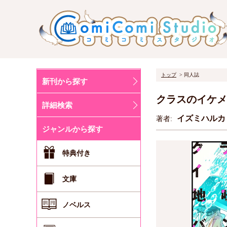
トップ
同人誌
新刊から探す
クラスのイケメ
詳細検索
イズミハル
著者:
ジャンルから探す
特典付き
文庫
ノベルス