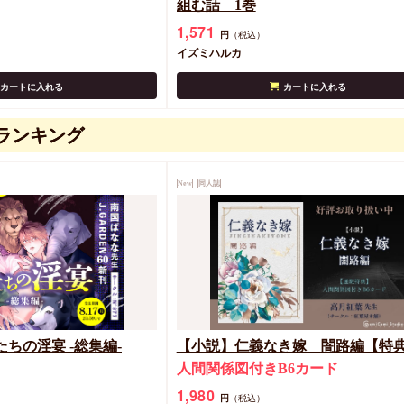
組む話 1巻
1,571
円
（税込）
イズミハルカ
カートに入れる
カートに入れる
ランキング
New
同人誌
ちの淫宴 -総集編-
【小説】仁義なき嫁 闇路編【特
人間関係図付きB6カード
1,980
円
（税込）