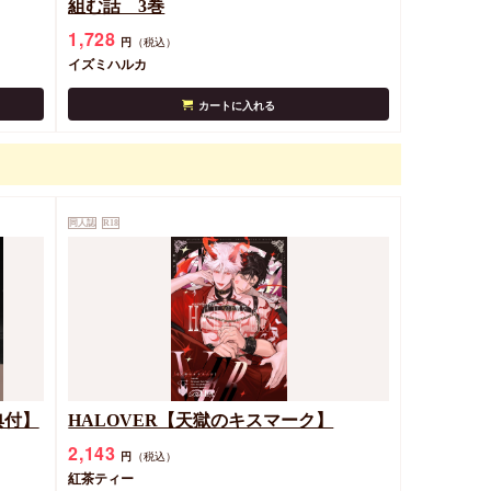
組む話 3巻
1,728
円
（税込）
イズミハルカ
カートに入れる
同人誌
R18
典付】
HALOVER【天獄のキスマーク】
2,143
円
（税込）
紅茶ティー