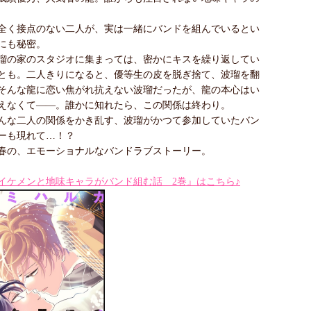
全く接点のない二人が、実は一緒にバンドを組んでいるとい
にも秘密。
瑠の家のスタジオに集まっては、密かにキスを繰り返してい
とも。二人きりになると、優等生の皮を脱ぎ捨て、波瑠を翻
そんな龍に恋い焦がれ抗えない波瑠だったが、龍の本心はい
えなくて――。誰かに知れたら、この関係は終わり。
んな二人の関係をかき乱す、波瑠がかつて参加していたバン
ーも現れて…！？
春の、エモーショナルなバンドラブストーリー。
イケメンと地味キャラがバンド組む話 2巻』はこちら♪