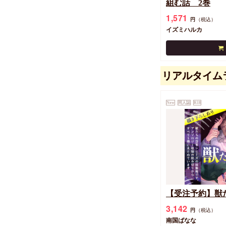
組む話 2巻
1,571
円
（税込）
イズミハルカ
リアルタイム
New
同人誌
R18
【受注予約】獣た
3,142
円
（税込）
南国ばなな