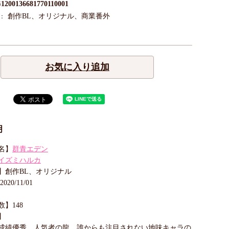
1200136681770110001
創作BL、オリジナル、商業番外
：
お気に入り追加
明
名】
群青エデン
イズミハルカ
】創作BL、オリジナル
20/11/01
】148
】
成績優秀、人気者の龍。誰からも注目されない地味キャラの