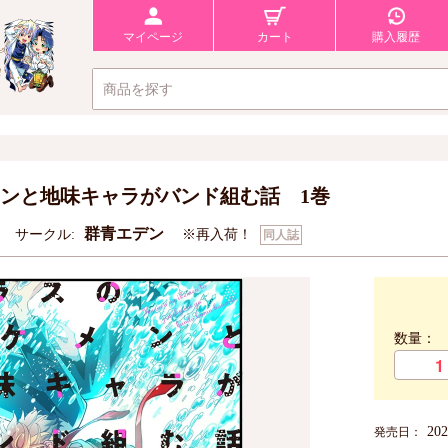
マイページ
カート
購入履歴
ンと地味キャラがバンド組む話 1巻
カ
群青エデン
サークル:
※再入荷！
同人誌
数量：
20
発売日：