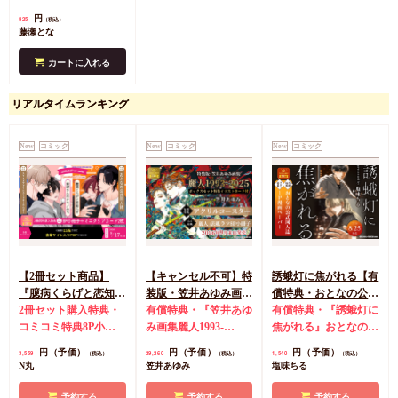
ーパー
円
825
（税込）
藤瀬とな
カートに入れる
リアルタイムランキング
New
コミック
New
コミック
New
コミック
【2冊セット商品】
【キャンセル不可】特
誘蛾灯に焦がれる【有
『臆病くらげと恋知ら
装版・笠井あゆみ画集
償特典・おとなの公式
ず【有償】+柴崎さん
2冊セット購入特典・
麗人1993-2025 ボッ
有償特典・『笠井あゆ
同人誌】
有償特典・『誘蛾灯に
のケモノみち【有
コミコミ特典8P小冊
クスセット特製イラス
み画集麗人1993-
焦がれる』おとなの公
償】』【8/17締切！予
子＆ミニクリアカード
トカード付【有償特
2025 ボックスセット
式同人誌
コミコミ特
円（予価）
円（予価）
円（予価）
3,559
29,260
1,540
（税込）
（税込）
（税込）
約キャンペーン(抽■
2枚
有償特典・『臆病
典・アクリルコースタ
特製イラストカード
典漫画ペーパー
N丸
笠井あゆみ
塩味ちる
選)】
くらげと恋知らず』お
ー】
付』アクリルコースタ
となの公式同人誌
有
ー
コミコミ特典「麗
予約する
予約する
予約する