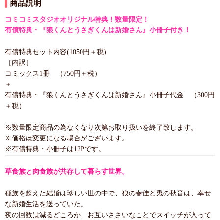
商品説明
コミコミスタジオオリジナル特典！数量限定！
有償特典・『狼くんとうさぎくんは新婚さん』小冊子付き！
有償特典セット内容(1050円＋税)
［内訳］
コミックス1冊 （750円＋税）
＋
有償特典・『狼くんとうさぎくんは新婚さん』小冊子代金 （300円
＋税）
※数量限定商品の為なくなり次第お取り扱いを終了致します。
※価格は変更になる場合がございます。
※有償特典・小冊子は12Pです。
草食族と肉食族が共存して暮らす世界。
種族を超えた結婚は珍しい世の中で、狼の春佳と兎の秋音は、幸せ
な新婚生活を送っていた。
夜の回数は減るどころか、お互いささいなことでスイッチが入って