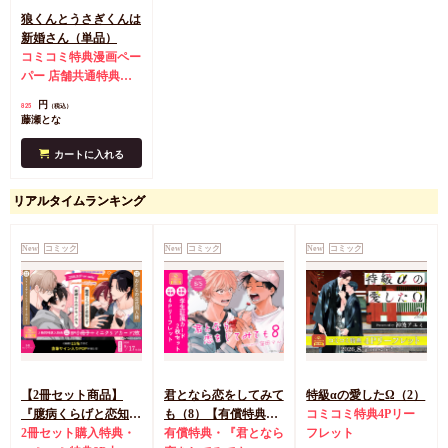
狼くんとうさぎくんは
新婚さん（単品）
コミコミ特典漫画ペー
パー
店舗共通特典ペ
ーパー
円
825
（税込）
藤瀬とな
カートに入れる
リアルタイムランキング
New
コミック
New
コミック
New
コミック
【2冊セット商品】
君となら恋をしてみて
特級αの愛したΩ（2）
『臆病くらげと恋知ら
も（8）【有償特典・
コミコミ特典4Pリー
ず【有償】+柴崎さん
2冊セット購入特典・
学生証風カード2枚セ
有償特典・『君となら
フレット