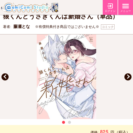
【コミコミ特典漫画ペーパー】
【店舗共通特典ペーパー】
特典
ログイン
メニュー
狼くんとうさぎくんは新婚さん（単品）
藤瀬とな
著者:
※有償特典付き商品ではございません※
コミック
825
円
（税込）
価格: