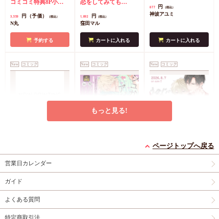
のケモノみち【有
コミコミ特典8P小冊
ット】
恋をしてみても
円
877
（税込）
償】』【8/17締切！予
子＆ミニクリアカード
（8）』学生証風カー
神波アユミ
円（予価）
円
3,559
1,892
（税込）
（税込）
約キャンペーン(抽■
2枚
有償特典・『臆病
ド2枚セット
コミコミ
N丸
窪田マル
選)】
くらげと恋知らず』お
特典4Pリーフレット
となの公式同人誌
有
予約する
カートに入れる
カートに入れる
償特典・『柴崎さんの
ケモノみち』スライド
New
コミック
New
コミック
New
コミック
アクリルカードキーホ
ルダー
封入特典・描
き下ろし撮り合いっこ
チェキランダム2枚(全
4種)
店舗共通特典ペ
もっと見る!
ーパー2枚
エンドロールは地獄ま
シュガーアピール【有
うなじに恋の痕【有償
で（3）【有償特典・
償特典・小冊子】
特典・小冊子】
ページトップへ戻る
小冊子＋箔押しA5ア
有償特典・『エンドロ
有償特典・『シュガー
有償特典・『うなじに
営業日カレンダー
クリルボード】
ールは地獄まで
アピール』12P小冊子
恋の痕』12P小冊子
（3）』小冊子
有償特
コミコミ特典4Pリー
円（予価）
円（予価）
円
3,894
1,226
1,295
（税込）
（税込）
（税込）
ガイド
典・『エンドロールは
フレット
コミコミ特
三ツ星しずく
ひなこ
永乃あづみ
地獄まで（3）』箔押
典ミニイラストカード
よくある質問
しA5アクリルボード
予約する
予約する
カートに入れる
コミコミ特典8P小冊
特定商取引法