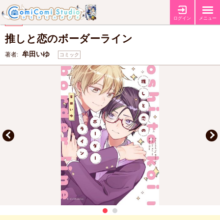
【コミコミ特典ペーパー】
特典
ログイン
メニュー
【Jパブリッシング10周年フェア第2弾！】
フェア
推しと恋のボーダーライン
牟田いゆ
著者:
コミック