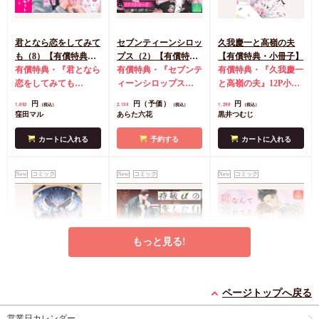
君となら恋をしてみて
セブンティーンシロッ
久我慶一と高嶺の夫
も（8）【有償特典・
プス（2）【有償特
【有償特典・小冊子】
学生証風カード2枚セ
有償特典・『君となら
典・ダイカットアクリ
有償特典・『セブンテ
有償特典・『久我慶一
ット】
恋をしてみても
ルスタンド】
ィーンシロップス
と高嶺の夫』12P小冊
（8）』学生証風カー
（2）』ダイカットア
子
コミコミ特典4Pリ
円
円（予価）
円
1,892
2,134
1,298
（税込）
（税込）
（税込）
ド2枚セット
コミコミ
クリルスタンド
コミ
ーフレット
店舗共通
窪田マル
あらた六花
黒井つむじ
特典4Pリーフレット
コミ特典イラストカー
特典ペーパー
ド
店舗共通特典ペー
カートに入れる
予約する
カートに入れる
パー
New
コミック
New
コミック
New
コミック
もっと見る!
灯台守とかもめの子
特級αの愛したΩ（2）
恋なんて忘れてた【有
（3）【有償特典・小
コミコミ特典4Pリー
償特典・小冊子】
ページトップへ戻る
冊子】
有償特典・『灯台守と
フレット
有償特典・『恋なんて
営業日カレンダー