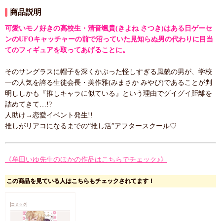
商品説明
可愛いモノ好きの高校生・清音颯貴(きよね さつき)はある日ゲーセ
ンのUFOキャッチャーの前で沼っていた見知らぬ男の代わりに目当
てのフィギュアを取ってあげることに。
そのサングラスに帽子を深くかぶった怪しすぎる風貌の男が、学校
一の人気を誇る生徒会長・美作雅(みまさか みやび)であることが判
明ししかも『推しキャラに似ている』という理由でグイグイ距離を
詰めてきて…!?
人助け→恋愛イベント発生!!
推しがリアコになるまでの“推し活”アフタースクール♡
《牟田いゆ先生のほかの作品はこちらでチェック♪》
この商品を見ている人はこちらもチェックされてます！
コミック