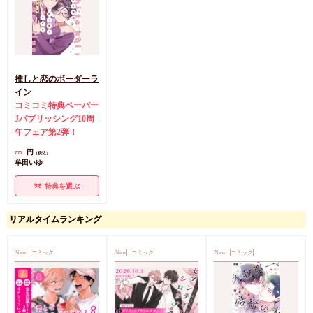
推しと恋のボーダーラ
イン
コミコミ特典ペーパー
Jパブリッシング10周
年フェア第2弾！
円
770
（税込）
牟田いゆ
特典を選ぶ
リアルタイムランキング
New
コミック
New
コミック
New
コミック