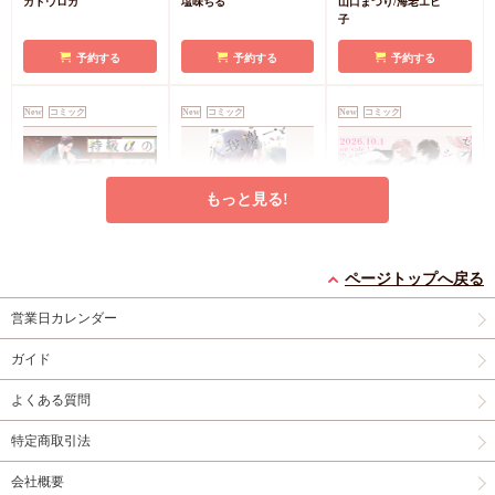
カトウロカ
塩味ちる
山口まつり/海老エビ
特典4Pリーフレット
ミコミ特典漫画＆SS
子
店舗共通特典ペーパー
リーフレット
初版限定カメラロール
予約する
予約する
予約する
風ステッカーランダム
1枚（全2種）
New
コミック
New
コミック
New
コミック
もっと見る!
特級αの愛したΩ（2）
久我慶一と高嶺の夫
セブンティーンシロッ
ページトップへ戻る
コミコミ特典4Pリー
【有償特典・小冊子】
プス（2）【有償特
フレット
有償特典・『久我慶一
典・ダイカットアクリ
有償特典・『セブンテ
営業日カレンダー
と高嶺の夫』12P小冊
ルスタンド】
ィーンシロップス
円
877
（税込）
子
コミコミ特典4Pリ
（2）』ダイカットア
ガイド
神波アユミ
円
円（予価）
1,298
2,134
（税込）
（税込）
ーフレット
店舗共通
クリルスタンド
コミ
黒井つむじ
あらた六花
よくある質問
特典ペーパー
コミ特典イラストカー
ド
店舗共通特典ペー
カートに入れる
カートに入れる
予約する
特定商取引法
パー
New
コミック
New
コミック
New
コミック
会社概要