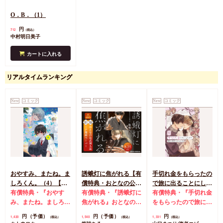
O．B．（1）
円
712
（税込）
中村明日美子
カートに入れる
リアルタイムランキング
New
コミック
New
コミック
New
コミック
おやすみ、またね。ま
誘蛾灯に焦がれる【有
手切れ金をもらったの
しろくん。（4）【有
償特典・おとなの公式
で旅に出ることにした
償特典・おとなの公式
有償特典・『おやす
同人誌】
有償特典・『誘蛾灯に
（1）【有償特典・漫
有償特典・『手切れ金
同人誌】【8/7締切！
み、またね。ましろく
焦がれる』おとなの公
画＆SS小冊子】
をもらったので旅に出
予約キャンペーン(抽■
ん。（4）』おとなの
式同人誌
コミコミ特
ることにした（1）』
円（予価）
円（予価）
円
1,420
1,540
1,331
（税込）
（税込）
（税込）
選)】
公式同人誌
コミコミ
典漫画ペーパー
漫画＆SS12P小冊子
コ