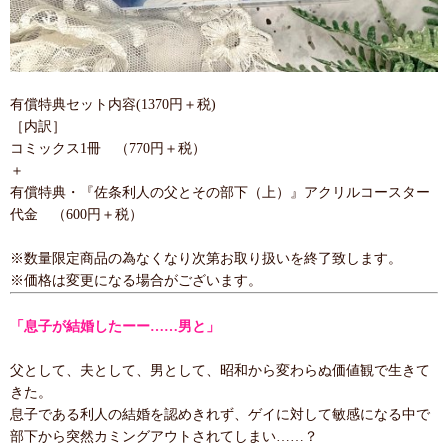
有償特典セット内容(1370円＋税)
［内訳］
コミックス1冊 （770円＋税）
＋
有償特典・『佐条利人の父とその部下（上）』アクリルコースター
代金 （600円＋税）
※数量限定商品の為なくなり次第お取り扱いを終了致します。
※価格は変更になる場合がございます。
「息子が結婚したーー……男と」
父として、夫として、男として、昭和から変わらぬ価値観で生きて
きた。
息子である利人の結婚を認めきれず、ゲイに対して敏感になる中で
部下から突然カミングアウトされてしまい……？