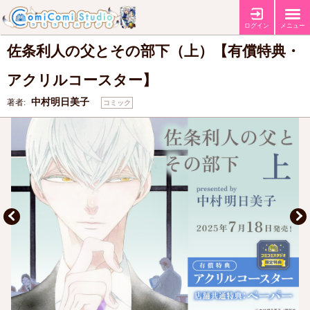
【有償特典・『佐条利人の父とその部下（上）』アクリルコースター】
特典
【店舗共通特典ペーパー】
ログイン
メニュー
佐条利人の父とその部下（上）【有償特典・
アクリルコースター】
中村明日美子
著者:
コミック