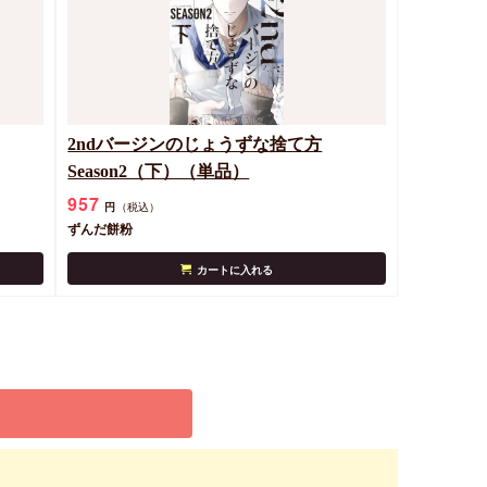
2ndバージンのじょうずな捨て方
Season2（下）（単品）
957
円
（税込）
ずんだ餅粉
カートに入れる