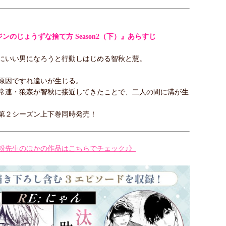
ジンのじょうずな捨て方 Season2（下）』あらすじ
にいい男になろうと行動しはじめる智秋と慧。
原因ですれ違いが生じる。
常連・狼森が智秋に接近してきたことで、二人の間に溝が生
第２シーズン上下巻同時発売！
粉先生のほかの作品はこちらでチェック♪》