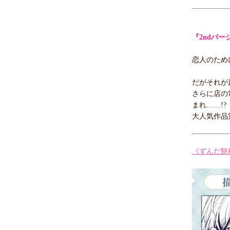
『2ndバー
恋人のため
だがそれが
さらに店の
まれ……!?
大人気作品
《ずんだ餅