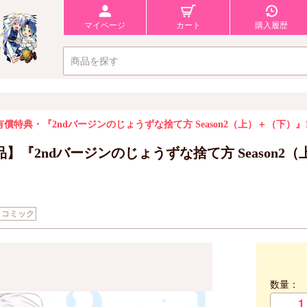
マイページ
カート
購入履歴
償特典・『2ndバージンのじょうずな捨て方 Season2（上）＋（下）』
品】『2ndバージンのじょうずな捨て方 Season
コミック
数量：