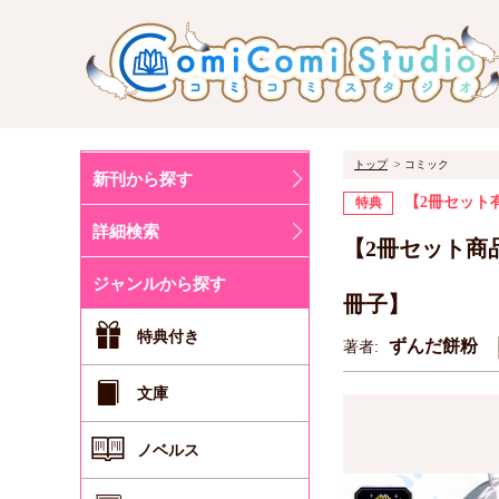
トップ
コミック
新刊から探す
【2冊セット有
特典
詳細検索
【2冊セット商
ジャンルから探す
冊子】
特典付き
ずんだ餅粉
著者:
文庫
ノベルス