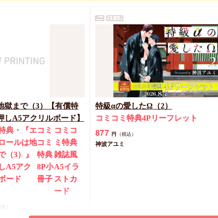
】『2ndバージンのじょ
New
コミック
ason2（上）＋（下）』
償特典・小冊子】
典・『2ndバージンのじ
eason2（上）＋
冊子
地獄まで（3）【有償特
特級αの愛したΩ（2）
カートに入れる
押しA5アクリルボード】
コミコミ特典4Pリーフレット
特典・『エ
コミ
コミコ
877
円
（税込）
ロールは地
コミ
ミ特典
神波アユミ
で（3）』
特典
雑誌風
しA5アク
8P小
A5イラ
ボード
冊子
ストカ
ード
税込）