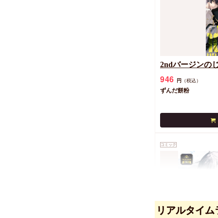
2ndバージンの
946
円
（税込）
ずんだ餅粉
コミック
リアルタイム