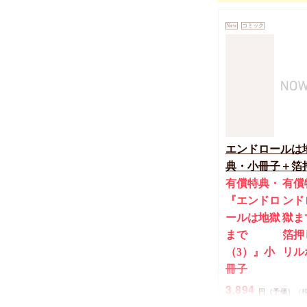
【2冊セット商品
New
コミック
うずな捨て方 Se
【2冊セット有
2冊セット有償特
ょうずな捨て方 S
（下）』12P小
2,178
円
（税込）
ずんだ餅粉
エンドロールは
典・小冊子＋箔
有償特典・
有償
『エンドロ
ンド
ールは地獄
獄ま
まで
箔押
（3）』小
リル
冊子
3,894
円（予価）
（
三ツ星しずく