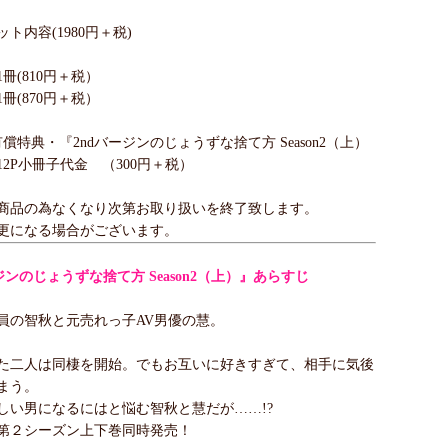
ト内容(1980円＋税)
冊(810円＋税）
冊(870円＋税）
償特典・『2ndバージンのじょうずな捨て方 Season2（上）
2P小冊子代金 （300円＋税）
商品の為なくなり次第お取り扱いを終了致します。
更になる場合がございます。
ジンのじょうずな捨て方 Season2（上）』あらすじ
員の智秋と元売れっ子AV男優の慧。
た二人は同棲を開始。でもお互いに好きすぎて、相手に気後
まう。
しい男になるにはと悩む智秋と慧だが……!?
第２シーズン上下巻同時発売！