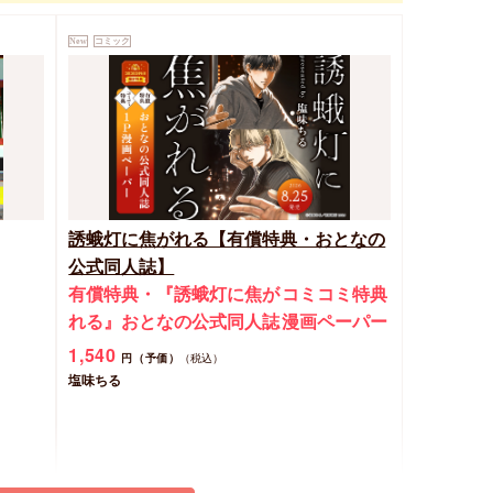
New
コミック
誘蛾灯に焦がれる【有償特典・おとなの
公式同人誌】
有償特典・『誘蛾灯に焦が
コミコミ特典
れる』おとなの公式同人誌
漫画ペーパー
1,540
円（予価）
（税込）
塩味ちる