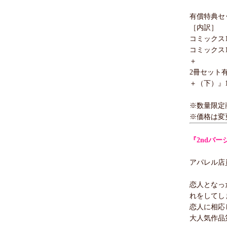
有償特典セッ
［内訳］
コミックス1
コミックス1
＋
2冊セット有
＋（下）』1
※数量限定
※価格は変
『2ndバー
アパレル店
恋人となっ
れをしてし
恋人に相応
大人気作品