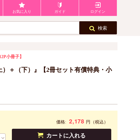
お気に入り
ガイド
ログイン
検索
12P小冊子】
2（上）＋（下）』【2冊セット有償特典・小
2,178
円
価格:
（税込）
カートに入れる