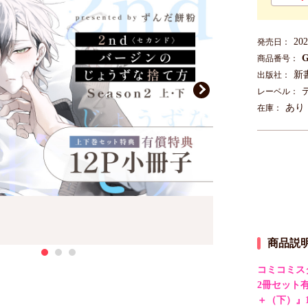
20
発売日：
G
商品番号：
新
出版社：
レーベル：
あり
在庫：
商品説
コミコミス
2冊セット有
＋（下）』