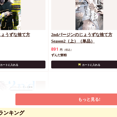
じょうずな捨て方
2ndバージンのじょうずな捨て方
Season2（上）（単品）
891
円
（税込）
ずんだ餅粉
カートに入れる
カートに入れる
もっと見る!
ランキング