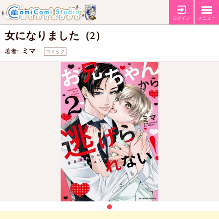
お兄ちゃんから逃げられない！～童貞非処
ログイン
メニュー
女になりました（2）
ミマ
著者:
コミック