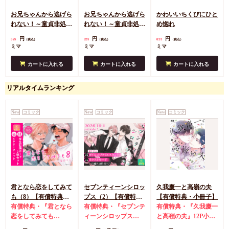
お兄ちゃんから逃げら
お兄ちゃんから逃げら
かわいいちくびにひと
れない！～童貞非処女
れない！～童貞非処女
め惚れ
になりました（2）
になりました
円
円
円
825
825
825
（税込）
（税込）
（税込）
ミマ
ミマ
ミマ
カートに入れる
カートに入れる
カートに入れる
リアルタイムランキング
New
コミック
New
コミック
New
コミック
君となら恋をしてみて
セブンティーンシロッ
久我慶一と高嶺の夫
も（8）【有償特典・
プス（2）【有償特
【有償特典・小冊子】
学生証風カード2枚セ
有償特典・『君となら
典・ダイカットアクリ
有償特典・『セブンテ
有償特典・『久我慶一
ット】
恋をしてみても
ルスタンド】
ィーンシロップス
と高嶺の夫』12P小冊
（8）』学生証風カー
（2）』ダイカットア
子
コミコミ特典4Pリ