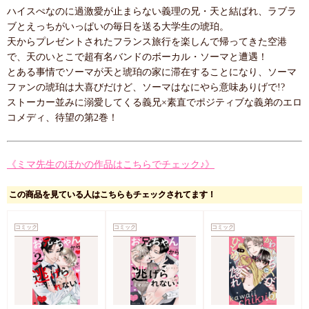
ハイスぺなのに過激愛が止まらない義理の兄・天と結ばれ、ラブラ
ブとえっちがいっぱいの毎日を送る大学生の琥珀。
天からプレゼントされたフランス旅行を楽しんで帰ってきた空港
で、天のいとこで超有名バンドのボーカル・ソーマと遭遇！
とある事情でソーマが天と琥珀の家に滞在することになり、ソーマ
ファンの琥珀は大喜びだけど、ソーマはなにやら意味ありげで!?
ストーカー並みに溺愛してくる義兄×素直でポジティブな義弟のエロ
コメディ、待望の第2巻！
《ミマ先生のほかの作品はこちらでチェック♪》
この商品を見ている人はこちらもチェックされてます！
コミック
コミック
コミック