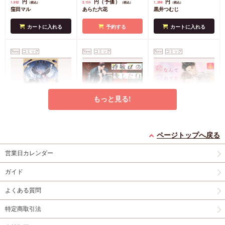
円
円（予価）
円
1,892
2,134
1,298
（税込）
（税込）
（税込）
ド2枚セット
コミコミ
クリルスタンド
コミ
ーフレット
店舗共通
窪田マル
あらた六花
黒井つむじ
特典4Pリーフレット
コミ特典イラストカー
特典ペーパー
ド
店舗共通特典ペー
カートに入れる
予約する
カートに入れる
パー
New
コミック
New
コミック
New
コミック
もっと見る!
灯台守とかもめの子
特級αの愛したΩ（2）
恋なんて忘れてた【有
（3）【有償特典・小
コミコミ特典4Pリー
償特典・小冊子】
ページトップへ戻る
冊子】
有償特典・『灯台守と
フレット
有償特典・『恋なんて
営業日カレンダー
かもめの子（3）』
忘れてた』12P小冊子
円
877
（税込）
12P小冊子
コミコミ特典4Pリー
神波アユミ
円
円
1,408
1,237
（税込）
（税込）
ガイド
フレット
吾妻香夜
山路伴
よくある質問
カートに入れる
カートに入れる
カートに入れる
特定商取引法
New
コミック
New
コミック
New
コミック