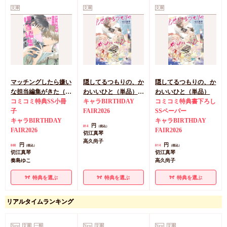
文庫
文庫
文庫
マッチングしたら嫌い
隠してるつもりの、か
隠してるつもりの、か
な担当編集がきた（単
わいいひと（単品）
わいいひと（単品）
品）
コミコミ特典SS小冊
【キャラBIRTHDAY
キャラBIRTHDAY
コミコミ特典書下ろし
子
FAIR2026フェア帯・
FAIR2026
SSペーパー
キャラBIRTHDAY
チェキ風カード付き】
キャラBIRTHDAY
円
814
（税込）
FAIR2026
FAIR2026
切江真琴
高久尚子
円
円
880
814
（税込）
（税込）
切江真琴
切江真琴
奏島ゆこ
高久尚子
特典を選ぶ
特典を選ぶ
特典を選ぶ
リアルタイムランキング
New
文庫
一般
New
文庫
New
文庫