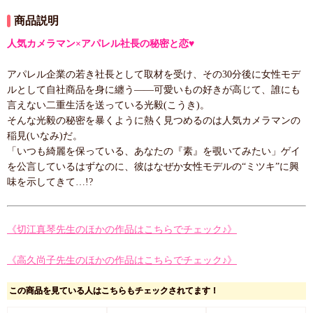
商品説明
人気カメラマン×アパレル社長の秘密と恋♥
アパレル企業の若き社長として取材を受け、その30分後に女性モデ
ルとして自社商品を身に纏う――可愛いもの好きが高じて、誰にも
言えない二重生活を送っている光毅(こうき)。
そんな光毅の秘密を暴くように熱く見つめるのは人気カメラマンの
稲見(いなみ)だ。
「いつも綺麗を保っている、あなたの『素』を覗いてみたい」ゲイ
を公言しているはずなのに、彼はなぜか女性モデルの“ミツキ”に興
味を示してきて…!?
《切江真琴先生のほかの作品はこちらでチェック♪》
《高久尚子先生のほかの作品はこちらでチェック♪》
この商品を見ている人はこちらもチェックされてます！