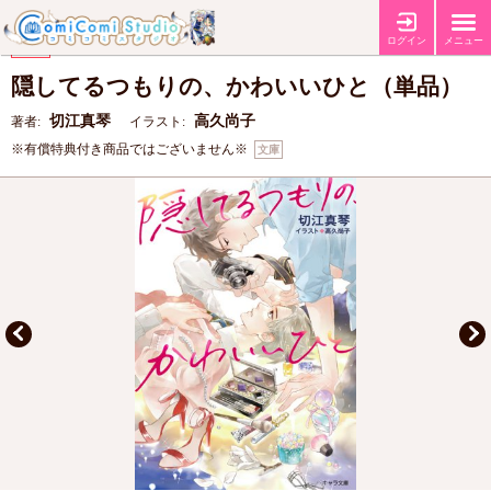
【コミコミ特典書下ろしSSペーパー】
特典
ログイン
メニュー
【キャラBIRTHDAY FAIR2026】
フェア
隠してるつもりの、かわいいひと（単品）
切江真琴
高久尚子
著者:
イラスト:
※有償特典付き商品ではございません※
文庫