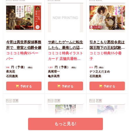
今宵は異世界探偵事務
サ終したゲームに転生
引きこもり悪役令息は
所で 密室と伯爵令嬢
したら、最推しの辺境
国王陛下の王妃試験か
コミコミ特典SSペー
伯にぐいぐい迫られて
コミコミ特典イラスト
ら逃れたい
コミコミ特典SS小冊
パー
います
カード
店舗共通特典
子
ペーパー
円（予価）
円（予価）
円
990
1,265
814
（税込）
（税込）
（税込）
夜光花
高尾理一
ナツ之えだまめ
石田惠美
亀井高秀
石田惠美
予約する
予約する
予約する
New
文庫
New
文庫
New
文庫
もっと見る!