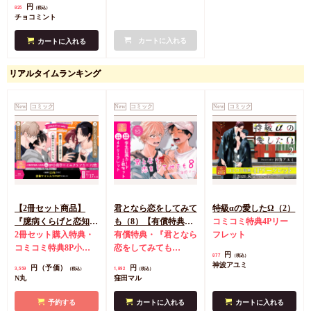
円
825
（税込）
チョコミント
カートに入れる
カートに入れる
リアルタイムランキング
New
コミック
New
コミック
New
コミック
【2冊セット商品】
君となら恋をしてみて
特級αの愛したΩ（2）
『臆病くらげと恋知ら
も（8）【有償特典・
コミコミ特典4Pリー
ず【有償】+柴崎さん
2冊セット購入特典・
学生証風カード2枚セ
有償特典・『君となら
フレット
のケモノみち【有
コミコミ特典8P小冊
ット】
恋をしてみても
円
877
（税込）
償】』【8/17締切！予
子＆ミニクリアカード
（8）』学生証風カー
神波アユミ
円（予価）
円
3,559
1,892
（税込）
（税込）
約キャンペーン(抽■
2枚
有償特典・『臆病
ド2枚セット
コミコミ
N丸
窪田マル
選)】
くらげと恋知らず』お
特典4Pリーフレット
となの公式同人誌
有
予約する
カートに入れる
カートに入れる