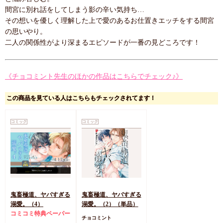
間宮に別れ話をしてしまう影の辛い気持ち…
その想いを優しく理解した上で愛のあるお仕置きエッチをする間宮
の思いやり。
二人の関係性がより深まるエピソードが一番の見どころです！
《チョコミント先生のほかの作品はこちらでチェック♪》
この商品を見ている人はこちらもチェックされてます！
コミック
コミック
鬼畜極道、ヤバすぎる
鬼畜極道、ヤバすぎる
溺愛。（4）
溺愛。（2）（単品）
コミコミ特典ペーパー
チョコミント