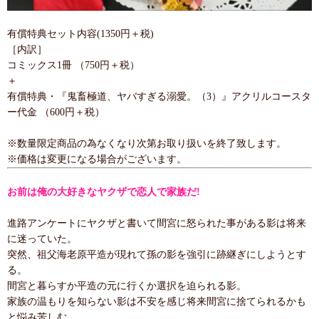
有償特典セット内容(1350円＋税)
［内訳］
コミックス1冊 （750円＋税）
＋
有償特典・『鬼畜極道、ヤバすぎる溺愛。（3）』アクリルコースタ
ー代金 （600円＋税）
※数量限定商品の為なくなり次第お取り扱いを終了致します。
※価格は変更になる場合がございます。
お前は俺の大好きなヤクザで恋人で家族だ!
進路アンケートにヤクザと書いて間宮に怒られた事がある影は将来
に迷っていた。
突然、祖父海老原平造が現れて孫の影を強引に跡継ぎにしようとす
る。
間宮と暮らすか平造の元に行くか選択を迫られる影。
家族の温もりを知らない影は不安を感じ将来間宮に捨てられるかも
と悩み苦しむ。