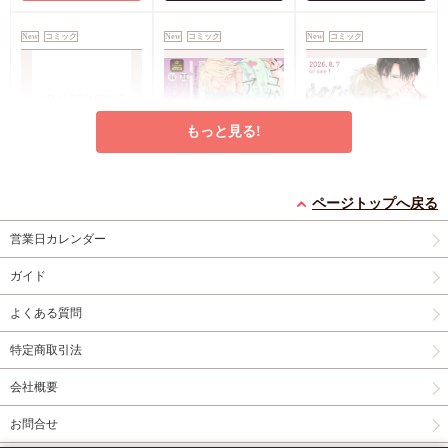
償特典・『柴崎さんの
ケモノみち』スライド
New
コミック
New
コミック
New
コミック
アクリルカードキーホ
ルダー
封入特典・描
き下ろし撮り合いっこ
チェキランダム2枚(全
4種)
店舗共通特典ペ
もっと見る!
ーパー2枚
エンドロールは地獄ま
シュガーアピール【有
うなじに恋の痕【有償
で（3）【有償特典・
償特典・小冊子】
特典・小冊子】
ページトップへ戻る
小冊子＋箔押しA5ア
有償特典・『エンドロ
有償特典・『シュガー
有償特典・『うなじに
営業日カレンダー
クリルボード】
ールは地獄まで
アピール』12P小冊子
恋の痕』12P小冊子
（3）』小冊子
有償特
コミコミ特典4Pリー
円（予価）
円（予価）
円
3,894
1,226
1,295
（税込）
（税込）
（税込）
ガイド
典・『エンドロールは
フレット
コミコミ特
三ツ星しずく
ひなこ
永乃あづみ
地獄まで（3）』箔押
典ミニイラストカード
よくある質問
しA5アクリルボード
予約する
予約する
カートに入れる
コミコミ特典8P小冊
特定商取引法
子
コミコミ特典雑誌
New
コミック
New
コミック
New
コミック
風A5イラストカード
会社概要
お問合せ