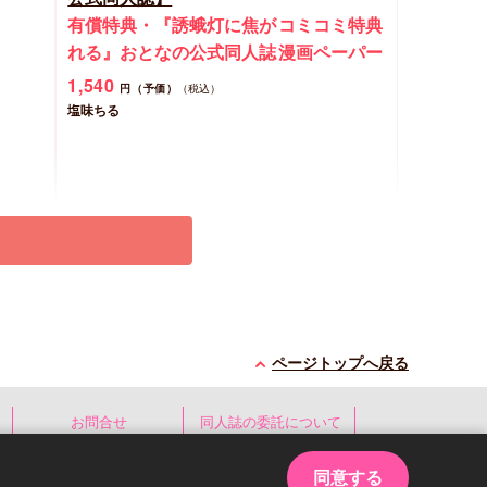
有償特典・『誘蛾灯に焦が
コミコミ特典
れる』おとなの公式同人誌
漫画ペーパー
1,540
円（予価）
（税込）
塩味ちる
予約する
New
コミック
ページトップへ戻る
お問合せ
同人誌の委託について
同意する