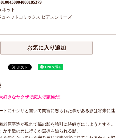
0100430004000185379
ュネット
ジュネットコミックス ピアスシリーズ
お気に入り追加
明
大好きなヤクザで恋人で家族だ!
ートにヤクザと書いて間宮に怒られた事がある影は将来に迷
海老原平造が現れて孫の影を強引に跡継ぎにしようとする。
すか平造の元に行くか選択を迫られる影。
りを知らない影は不安を感じ将来間宮に捨てられるかもと悩