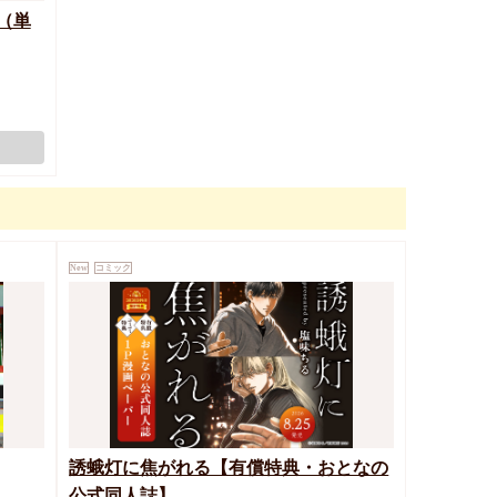
（単
New
コミック
誘蛾灯に焦がれる【有償特典・おとなの
公式同人誌】