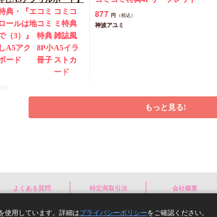
特典・『エ
コミ
コミコ
877
円
（税込）
ロールは地
コミ
ミ特典
神波アユミ
で（3）』
特典
雑誌風
しA5アク
8P小
A5イラ
ボード
冊子
ストカ
ード
税込）
もっと見る!
予約する
カートに入れる
New
コミック
よくある質問
特定商取引法
会社概要
e)を使用しています。詳細は
プライバシーポリシー
をご確認ください。