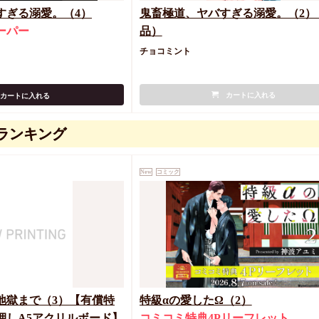
すぎる溺愛。（4）
鬼畜極道、ヤバすぎる溺愛。（2）
ーパー
品）
チョコミント
カートに入れる
カートに入れる
ランキング
New
コミック
地獄まで（3）【有償特
特級αの愛したΩ（2）
押しA5アクリルボード】
コミコミ特典4Pリーフレット