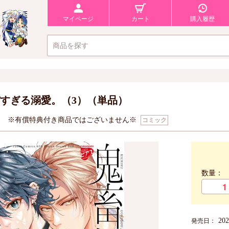
マイページ
カート
購入履歴
すぎる溺愛。（3）（単品）
ト
※有償特典付き商品ではございません※
コミック
数量：
20
発売日：