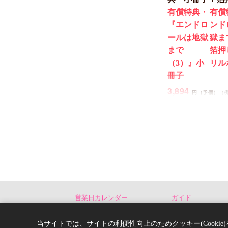
有償特典・
有償
『エンドロ
ンド
ールは地獄
獄ま
まで
箔押
（3）』小
リル
冊子
3,894
円（予価）
（
三ツ星しずく
New
コミック
営業日カレンダー
ガイド
当サイトでは、サイトの利便性向上のためクッキー(Cooki