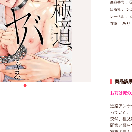
G
商品番号：
ジ
出版社：
レーベル：
あり
在庫：
商品説
お前は俺の
進路アンケ
っていた。
突然、祖父
間宮と暮ら
家族の温も