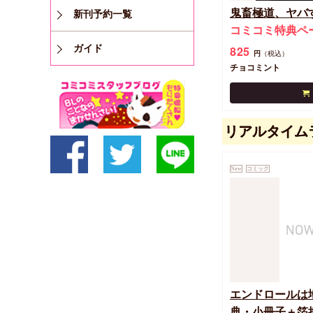
鬼畜極道、ヤバ
新刊予約一覧
コミコミ特典ペ
ガイド
825
円
（税込）
チョコミント
リアルタイム
New
コミック
エンドロールは
典・小冊子＋箔