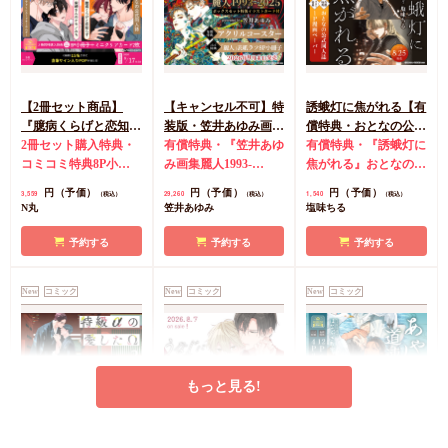
【2冊セット商品】
【キャンセル不可】特
誘蛾灯に焦がれる【有
『臆病くらげと恋知ら
装版・笠井あゆみ画集
償特典・おとなの公式
ず【有償】+柴崎さん
2冊セット購入特典・
麗人1993-2025 ボッ
有償特典・『笠井あゆ
同人誌】
有償特典・『誘蛾灯に
のケモノみち【有
コミコミ特典8P小冊
クスセット特製イラス
み画集麗人1993-
焦がれる』おとなの公
償】』【8/17締切！予
子＆ミニクリアカード
トカード付【有償特
2025 ボックスセット
式同人誌
コミコミ特
円（予価）
円（予価）
円（予価）
3,559
29,260
1,540
（税込）
（税込）
（税込）
約キャンペーン(抽■
2枚
有償特典・『臆病
典・アクリルコースタ
特製イラストカード
典漫画ペーパー
N丸
笠井あゆみ
塩味ちる
選)】
くらげと恋知らず』お
ー】
付』アクリルコースタ
となの公式同人誌
有
ー
コミコミ特典「麗
予約する
予約する
予約する
償特典・『柴崎さんの
人」表紙ラフ8P小冊
ケモノみち』スライド
子
New
コミック
New
コミック
New
コミック
アクリルカードキーホ
ルダー
封入特典・描
き下ろし撮り合いっこ
チェキランダム2枚(全
4種)
店舗共通特典ペ
もっと見る!
ーパー2枚
特級αの愛したΩ（2）
うなじに恋の痕【有償
あやし道連れ（3）