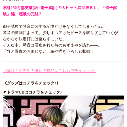
累計150万部突破(紙+電子累計)の大ヒット異世界ＢＬ、「御子試
験」編、感涙の完結!!
御子試験で琴音に関する記憶だけをなくしてしまった凪。
琴音の奮闘によって、少しずつ欠けたピースを取り戻していくが、
なかなか決定打には至らずにいた。
そんな中、琴音は召喚された時のあずまやを訪れ――。
「呉と景虎のおまじない」編や描き下ろしも収録！
《藤咲もえ先生のほかの作品はこちらでチェック♪》
《グッズはコチラをチェック♪》
▼ドラマCDはコチラをチェック♪