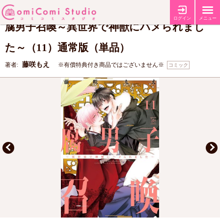
【コミコミ特典ペーパー】
【店舗共通特典ペーパー】
特典
ログイン
メニュー
腐男子召喚～異世界で神獣にハメられまし
た～（11）通常版（単品）
藤咲もえ
著者:
※有償特典付き商品ではございません※
コミック