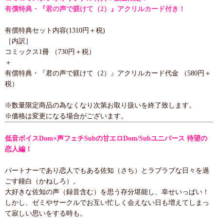
有償特典・『君の声で躾けて（2）』アクリルカード付き！
有償特典セット内容(1310円＋税)
［内訳］
コミックス1冊 （730円＋税）
＋
有償特典・『君の声で躾けて（2）』アクリルカード代金 （580円＋
税）
※数量限定商品の為なくなり次第お取り扱いを終了致します。
※価格は変更になる場合がございます。
低音ボイスDom×声フェチSubの甘エロDom/Subユニバース 待望の
恋人編！
パートナーであり恋人でもある佐知（さち）とラブラブな日々を過
ごす鐘白（かねしろ）。
大好きな佐知の声（録音含む）を思う存分堪能し、幸せいっぱい！
しかし、ゼミやサークルでお互い忙しく会えない日も増えてしまっ
て寂しい思いをする時も。