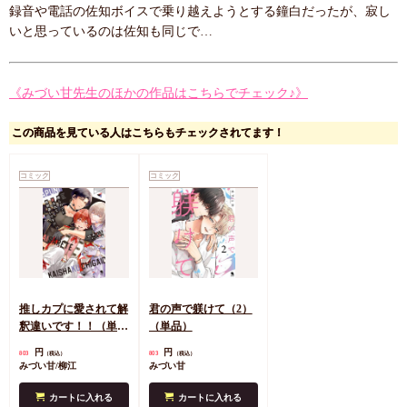
録音や電話の佐知ボイスで乗り越えようとする鐘白だったが、寂し
いと思っているのは佐知も同じで…
《みづい甘先生のほかの作品はこちらでチェック♪》
この商品を見ている人はこちらもチェックされてます！
コミック
コミック
推しカプに愛されて解
君の声で躾けて（2）
釈違いです！！（単
（単品）
品）
円
円
803
803
（税込）
（税込）
みづい甘/柳江
みづい甘
カートに入れる
カートに入れる