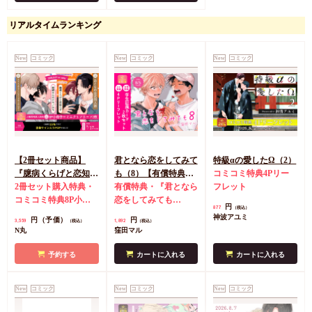
リアルタイムランキング
New
コミック
New
コミック
New
コミック
【2冊セット商品】
君となら恋をしてみて
特級αの愛したΩ（2）
『臆病くらげと恋知ら
も（8）【有償特典・
コミコミ特典4Pリー
ず【有償】+柴崎さん
2冊セット購入特典・
学生証風カード2枚セ
有償特典・『君となら
フレット
のケモノみち【有
コミコミ特典8P小冊
ット】
恋をしてみても
円
877
（税込）
償】』【8/17締切！予
子＆ミニクリアカード
（8）』学生証風カー
神波アユミ
円（予価）
円
3,559
1,892
（税込）
（税込）
約キャンペーン(抽■
2枚
有償特典・『臆病
ド2枚セット
コミコミ
N丸
窪田マル
選)】
くらげと恋知らず』お
特典4Pリーフレット
となの公式同人誌
有
予約する
カートに入れる
カートに入れる
償特典・『柴崎さんの
ケモノみち』スライド
New
コミック
New
コミック
New
コミック
アクリルカードキーホ
ルダー
封入特典・描