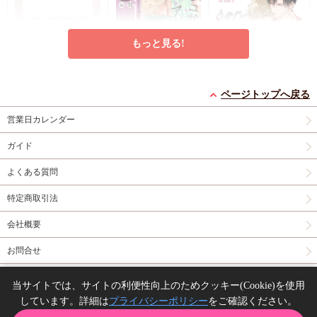
き下ろし撮り合いっこ
チェキランダム2枚(全
4種)
店舗共通特典ペ
もっと見る!
ーパー2枚
エンドロールは地獄ま
シュガーアピール【有
うなじに恋の痕【有償
で（3）【有償特典・
償特典・小冊子】
特典・小冊子】
ページトップへ戻る
小冊子＋箔押しA5ア
有償特典・『エンドロ
有償特典・『シュガー
有償特典・『うなじに
営業日カレンダー
クリルボード】
ールは地獄まで
アピール』12P小冊子
恋の痕』12P小冊子
（3）』小冊子
有償特
コミコミ特典4Pリー
円（予価）
円（予価）
円
3,894
1,226
1,295
（税込）
（税込）
（税込）
ガイド
典・『エンドロールは
フレット
コミコミ特
三ツ星しずく
ひなこ
永乃あづみ
地獄まで（3）』箔押
典ミニイラストカード
よくある質問
しA5アクリルボード
予約する
予約する
カートに入れる
コミコミ特典8P小冊
特定商取引法
子
コミコミ特典雑誌
New
コミック
New
コミック
New
コミック
風A5イラストカード
会社概要
お問合せ
同人誌の委託について
当サイトでは、サイトの利便性向上のためクッキー(Cookie)を使用
しています。詳細は
プライバシーポリシー
をご確認ください。
Copyright(C) comicomi studio. All right reserved.
誘蛾灯に焦がれる【有
コワモテお兄さんとう
【2冊セット商品】