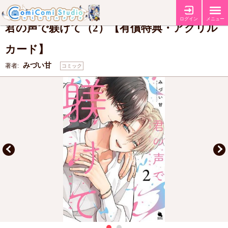
【有償特典・『君の声で躾けて（2）』アクリルカード】
特典
ログイン
メニュー
君の声で躾けて（2）【有償特典・アクリル
カード】
みづい甘
著者:
コミック