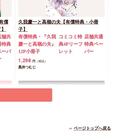
有償
久我慶一と高嶺の夫【有償特典・小冊
ド】
子】
店舗共
有償特典・『久我
コミコミ特
店舗共通
通特典
慶一と高嶺の夫』
典4Pリーフ
特典ペー
ペーパ
12P小冊子
レット
パー
ー
1,298
円
（税込）
黒井つむじ
カートに入れる
New
コミック
ページトップへ戻る