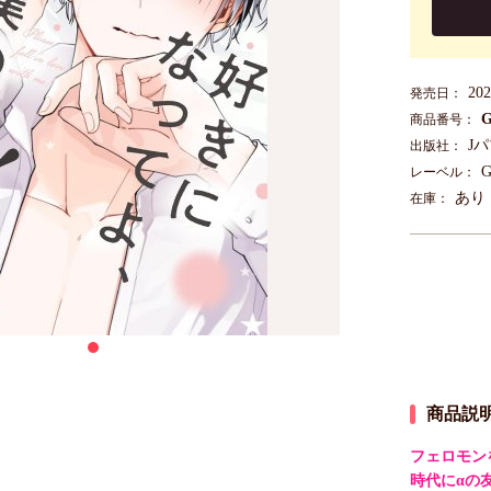
20
発売日：
G
商品番号：
J
出版社：
G
レーベル：
あり
在庫：
商品説
フェロモン
時代にαの