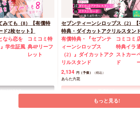
てみても（8）【有償特
セブンティーンシロップス（2）【
ード2枚セット】
特典・ダイカットアクリルスタン
となら恋を
コミコミ特
有償特典・『セブンテ
コミコミ
）』学生証風
典4Pリーフ
ィーンシロップス
特典イラ
ト
レット
（2）』ダイカットアク
ストカー
リルスタンド
ド
2,134
円（予価）
（税込）
あらた六花
カートに入れる
予約する
もっと見る!
New
コミック