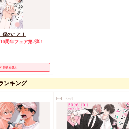
、僕のこと！
10周年フェア第2弾！
特典を選ぶ
ランキング
New
コミック