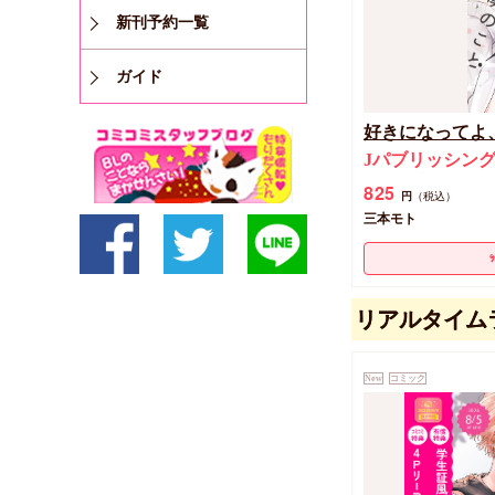
新刊予約一覧
ガイド
好きになってよ
Jパブリッシング
825
円
（税込）
三本モト
リアルタイム
New
コミック