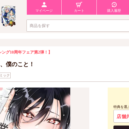
マイページ
カート
購入履歴
シング10周年フェア第2弾！】
、僕のこと！
ミック
特典を選