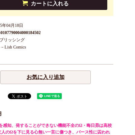
カートに入れる
25年04月18日
0107790004000184502
パブリッシング
－Lish Comics
お気に入り追加
明
を感知、発することができない機能不全のΩ・晦日昴は高校
友人のΩを下に見る心無い一言に傷つき、バース性に囚われ