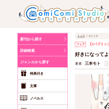
トップ
コミック
新刊から探す
【Jパブリッ
フェア
詳細検索
好きになってよ
ジャンルから探す
三本モト
著者:
コ
特典付き
文庫
ノベルス