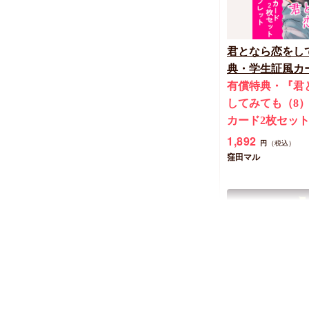
君となら恋をし
典・学生証風カ
有償特典・『君
してみても（8
カード2枚セッ
1,892
円
（税込）
窪田マル
New
コミック