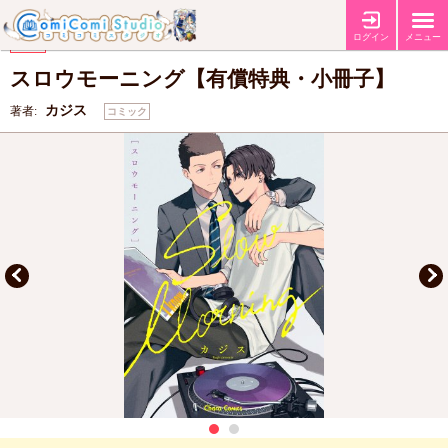
【有償特典・『スロウモーニング』20P小冊子】
特典
ログイン
メニュー
【キャラBIRTHDAY FAIR2026】
フェア
スロウモーニング【有償特典・小冊子】
カジス
著者:
コミック