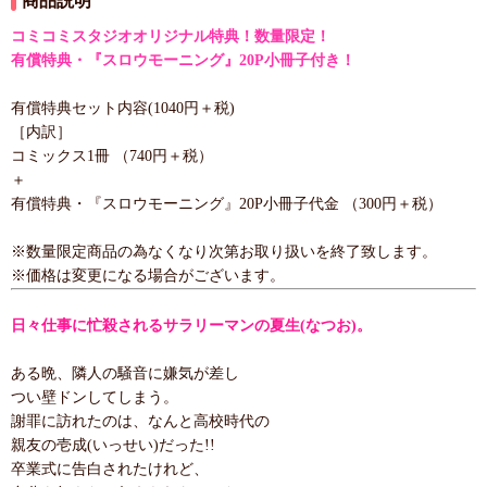
商品説明
コミコミスタジオオリジナル特典！数量限定！
有償特典・『スロウモーニング』20P小冊子付き！
有償特典セット内容(1040円＋税)
［内訳］
コミックス1冊 （740円＋税）
＋
有償特典・『スロウモーニング』20P小冊子代金 （300円＋税）
※数量限定商品の為なくなり次第お取り扱いを終了致します。
※価格は変更になる場合がございます。
日々仕事に忙殺されるサラリーマンの夏生(なつお)。
ある晩、隣人の騒音に嫌気が差し
つい壁ドンしてしまう。
謝罪に訪れたのは、なんと高校時代の
親友の壱成(いっせい)だった!!
卒業式に告白されたけれど、