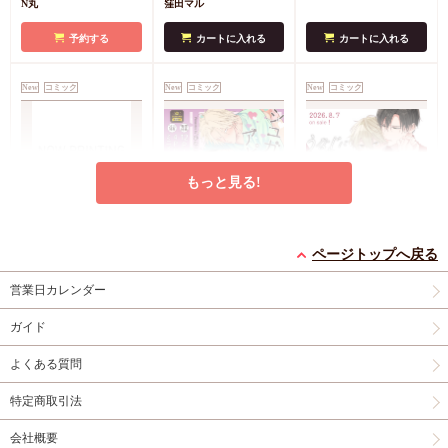
N丸
窪田マル
選)】
くらげと恋知らず』お
特典4Pリーフレット
となの公式同人誌
有
予約する
カートに入れる
カートに入れる
償特典・『柴崎さんの
ケモノみち』スライド
New
コミック
New
コミック
New
コミック
アクリルカードキーホ
ルダー
封入特典・描
き下ろし撮り合いっこ
チェキランダム2枚(全
4種)
店舗共通特典ペ
もっと見る!
ーパー2枚
エンドロールは地獄ま
シュガーアピール【有
うなじに恋の痕【有償
で（3）【有償特典・
償特典・小冊子】
特典・小冊子】
ページトップへ戻る
小冊子＋箔押しA5ア
有償特典・『エンドロ
有償特典・『シュガー
有償特典・『うなじに
営業日カレンダー
クリルボード】
ールは地獄まで
アピール』12P小冊子
恋の痕』12P小冊子
（3）』小冊子
有償特
コミコミ特典4Pリー
円（予価）
円（予価）
円
3,894
1,226
1,295
（税込）
（税込）
（税込）
ガイド
典・『エンドロールは
フレット
コミコミ特
三ツ星しずく
ひなこ
永乃あづみ
地獄まで（3）』箔押
典ミニイラストカード
よくある質問
しA5アクリルボード
予約する
予約する
カートに入れる
コミコミ特典8P小冊
特定商取引法
子
コミコミ特典雑誌
New
コミック
New
コミック
New
コミック
風A5イラストカード
会社概要