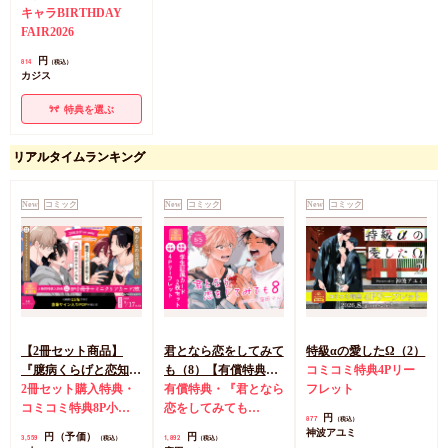
キャラBIRTHDAY
FAIR2026
円
814
（税込）
カジス
特典を選ぶ
リアルタイムランキング
New
コミック
New
コミック
New
コミック
【2冊セット商品】
君となら恋をしてみて
特級αの愛したΩ（2）
『臆病くらげと恋知ら
も（8）【有償特典・
コミコミ特典4Pリー
ず【有償】+柴崎さん
2冊セット購入特典・
学生証風カード2枚セ
有償特典・『君となら
フレット
のケモノみち【有
コミコミ特典8P小冊
ット】
恋をしてみても
円
877
（税込）
償】』【8/17締切！予
子＆ミニクリアカード
（8）』学生証風カー
神波アユミ
円（予価）
円
3,559
1,892
（税込）
（税込）
約キャンペーン(抽■
2枚
有償特典・『臆病
ド2枚セット
コミコミ