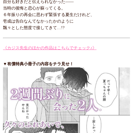
自分も好きだと伝えられなかった――
当時の後悔と恋心が蘇ってくる。
６年振りの再会に思わず緊張する夏生だけれど、
壱成は告白なんてなかったかのように
飄々とした態度で接してきて…!?
《カジス先生のほかの作品はこちらでチェック♪》
▼有償特典小冊子の内容をチラ見せ！