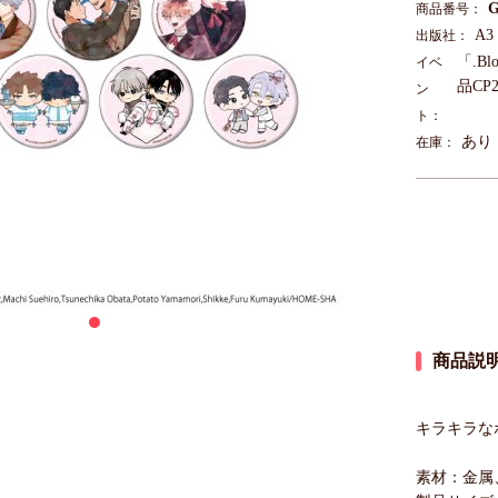
G
商品番号：
A3
出版社：
「.
イベ
品CP
ン
ト：
あり
在庫：
商品説
キラキラな
素材：金属