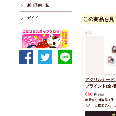
新刊予約一覧
ガイド
この商品を見
グッズ
アクリルカード「.
ブラインド(全7
スト)
660
円
（税込）
赤原ねぐ/瀬森菜々子
ちか、山森ぽてと、