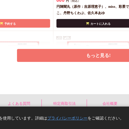
円
（税込）
円陣闇丸（原作：吉原理恵子）、miso、彩景
こ、丹野ちくわぶ、佐久本あゆ
予約する
カートに入れる
New
グッズ
もっと見る!
6】窪田マル先生「君と
クッキー絵柄【5】窪田マル先生「
」完結記念Gratte オ
なら恋をしてみても」完結記念Gratt
よくある質問
特定商取引法
会社概要
（有償特典アクリルコー
ンラインセット（有償特典アクリ
1,200
円
（税込）
種ランダム））
スター付（全6種ランダム））
窪田マル
e)を使用しています。詳細は
プライバシーポリシー
をご確認ください。
Copyright(C) comicomi studio. All right reserv
予約する
予約する