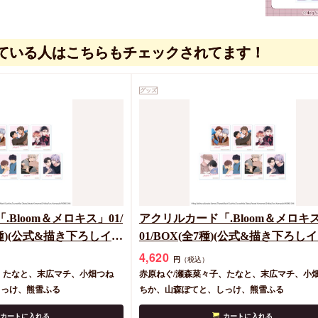
ている人はこちらもチェックされてます！
グッズ
Bloom＆メロキス」01/
アクリルカード「.Bloom＆メロキ
種)(公式&描き下ろしイラ
01/BOX(全7種)(公式&描き下ろし
ト)
4,620
円
（税込）
、たなと、末広マチ、小畑つね
赤原ねぐ/瀬森菜々子、たなと、末広マチ、小
しっけ、熊雪ふる
ちか、山森ぽてと、しっけ、熊雪ふる
カートに入れる
カートに入れる