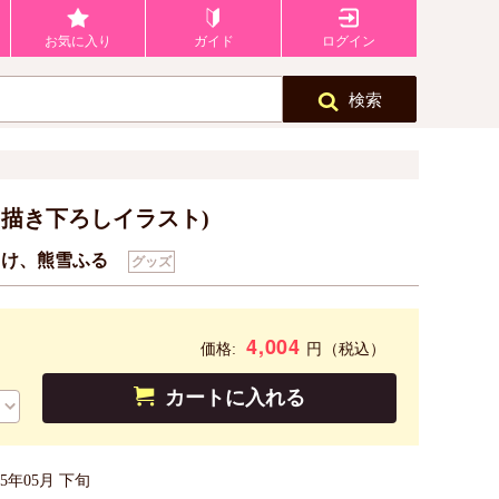
お気に入り
ガイド
ログイン
検索
種)(描き下ろしイラスト)
っけ、熊雪ふる
グッズ
4,004
円
価格:
（税込）
カートに入れる
25年05月 下旬