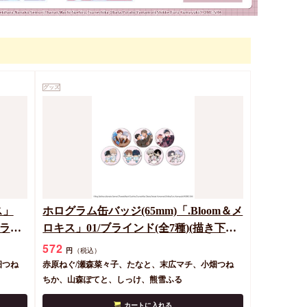
グッズ
ス」
ホログラム缶バッジ(65mm)「.Bloom＆メ
イラス
ロキス」01/ブラインド(全7種)(描き下ろ
しイラスト)
572
円
（税込）
畑つね
赤原ねぐ/瀬森菜々子、たなと、末広マチ、小畑つね
ちか、山森ぽてと、しっけ、熊雪ふる
カートに入れる