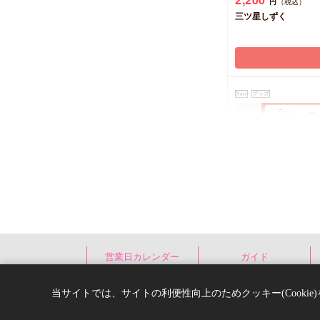
円
（税込）
三ツ星しずく
New
グッズ
クッキー絵柄【
なら恋をしてみても
営業日カレンダー
ガイド
ンラインセット
1,200
円
（税込）
スター付（全6
窪田マル
当サイトでは、サイトの利便性向上のためクッキー(Cooki