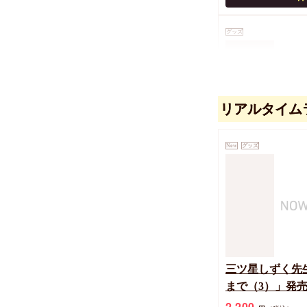
グッズ
リアルタイム
New
グッズ
ホログラム缶バッジ
ロキス」01/BO
スト)
4,004
円
（税込）
赤原ねぐ/瀬森菜々子
ちか、山森ぽてと、
三ツ星しずく先
まで（3）」発
サイン入りA5
2,200