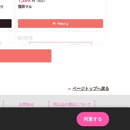
円
（税込）
アクリルコースター付（全6種ランダ
でり
窪田マル
ム））
予約する
New
グッズ
ページトップへ戻る
君と
クッキー絵柄【4】窪田マル先生「君と
e オ
なら恋をしてみても」完結記念Gratte オ
お問合せ
同人誌の委託について
ルコー
ンラインセット（有償特典アクリルコー
1,200
円
（税込）
スター付（全6種ランダム））
窪田マル
同意する
ed.
予約する