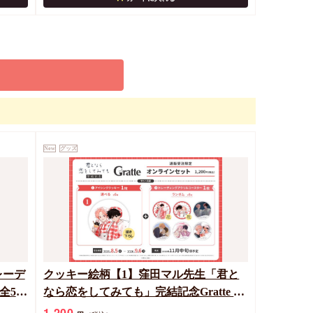
New
グッズ
レーデ
クッキー絵柄【1】窪田マル先生「君と
全5
なら恋をしてみても」完結記念Gratte オ
ンラインセット 描き下ろし（有償特典
1,200