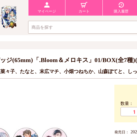
マイページ
カート
購入履歴
(65mm)「.Bloom＆メロキス」01/BOX(全7
森菜々子、たなと、末広マチ、小畑つねちか、山森ぽてと、し
数量：
20
発売日：