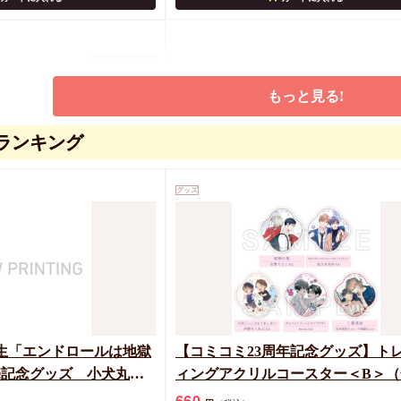
もっと見る!
ランキング
グッズ
(65mm)「.Bloom＆メ
X(全7種)(描き下ろしイラ
、たなと、末広マチ、小畑つね
しっけ、熊雪ふる
カートに入れる
生「エンドロールは地獄
【コミコミ23周年記念グッズ】ト
売記念グッズ 小犬丸嵐
ィングアクリルコースター＜B＞（
アクリルボード
種）
660