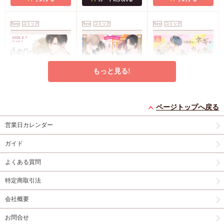
コミコミ特典8P小冊
子
コミコミ特典雑誌
New
コミック
New
コミック
New
コミック
風A5イラストカード
もっと見る!
うなじに恋の痕【有償
【2冊セット商品】
冷蔵庫にネギがあった
特典・小冊子】
『臆病くらげと恋知ら
カモカモ【有償特典・
ページトップへ戻る
有償特典・『うなじに
ず【有償】+柴崎さん
2冊セット購入特典・
小冊子】【予約キャン
有償特典・『冷蔵庫に
営業日カレンダー
恋の痕』12P小冊子
のケモノみち【有
コミコミ特典8P小冊
ペーン対象外・7/24か
ネギがあったカモカ
償】』【8/17締切！予
子＆ミニクリアカード
ら受付開始】
モ』12P小冊子
店舗共
円
円（予価）
円
1,295
3,559
1,259
（税込）
（税込）
（税込）
ガイド
約キャンペーン(抽■
2枚
有償特典・『臆病
通特典カラーペーパー
永乃あづみ
N丸
三島ピタリ
選)】
くらげと恋知らず』お
よくある質問
となの公式同人誌
有
カートに入れる
予約する
カートに入れる
償特典・『柴崎さんの
特定商取引法
ケモノみち』スライド
New
コミック
New
コミック
New
コミック
アクリルカードキーホ
会社概要
ルダー
封入特典・描
き下ろし撮り合いっこ
お問合せ
チェキランダム2枚(全