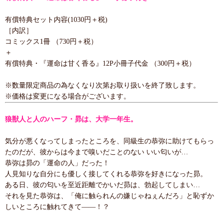
有償特典セット内容(1030円＋税)
［内訳］
コミックス1冊 （730円＋税）
＋
有償特典・『運命は甘く香る』12P小冊子代金 （300円＋税）
※数量限定商品の為なくなり次第お取り扱いを終了致します。
※価格は変更になる場合がございます。
狼獣人と人のハーフ・昴は、大学一年生。
気分が悪くなってしまったところを、同級生の恭弥に助けてもらっ
たのだが、彼からは今まで嗅いだことのない いい匂いが…
恭弥は昴の「運命の人」だった！
人見知りな自分にも優しく接してくれる恭弥を好きになった昴。
ある日、彼の匂いを至近距離でかいだ昴は、勃起してしまい…
それを見た恭弥は、「俺に触られんの嫌じゃねぇんだろ」と恥ずか
しいところに触れてきて――！？