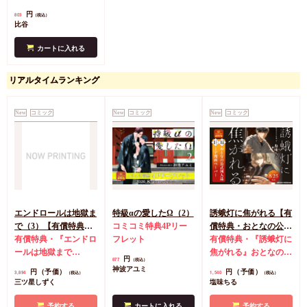
典ペーパー
円
803
（税込）
比谷
カートに入れる
リアルタイムランキング
New
コミック
New
コミック
New
コミック
エンドロールは地獄ま
特級αの愛したΩ（2）
誘蛾灯に焦がれる【有
で（3）【有償特典・
コミコミ特典4Pリー
償特典・おとなの公式
小冊子＋箔押しA5ア
有償特典・『エンドロ
フレット
同人誌】
有償特典・『誘蛾灯に
クリルボード】
ールは地獄まで
焦がれる』おとなの公
円
877
（税込）
（3）』小冊子
有償特
式同人誌
コミコミ特
神波アユミ
円（予価）
円（予価）
3,894
1,540
（税込）
（税込）
典・『エンドロールは
典漫画ペーパー
三ツ星しずく
塩味ちる
地獄まで（3）』箔押
しA5アクリルボード
予約する
カートに入れる
予約する