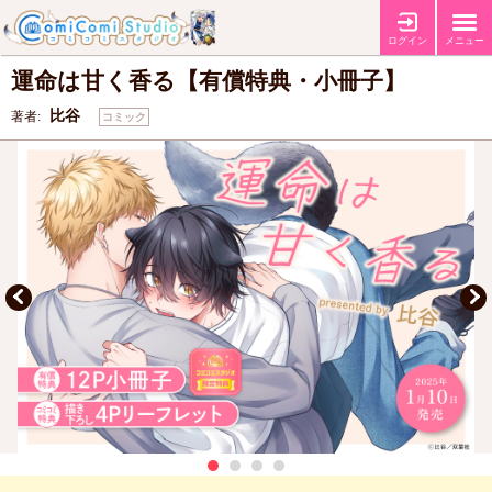
【有償特典・『運命は甘く香る』12P小冊子】
【コミコミ特典4Pリーフレ
特典
ット】
【店舗共通特典ペーパー】
ログイン
メニュー
運命は甘く香る【有償特典・小冊子】
比谷
著者:
コミック